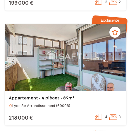
199 000 €
3
2
Exclusivité
Appartement - 4 pièces - 89m²
Lyon 8e Arrondissement
(
69008
)
218 000 €
4
3