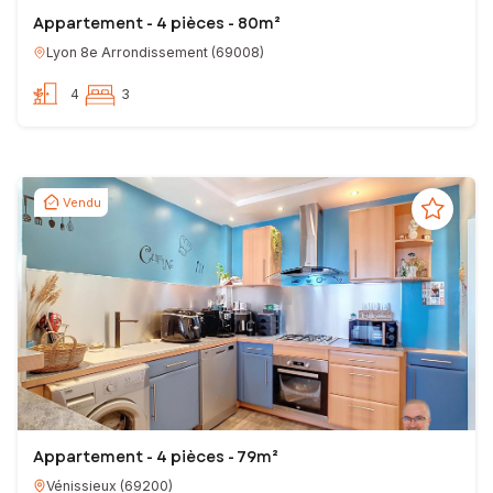
Appartement - 4 pièces - 80m²
Lyon 8e Arrondissement
(
69008
)
4
3
Vendu
Appartement - 4 pièces - 79m²
Vénissieux
(
69200
)