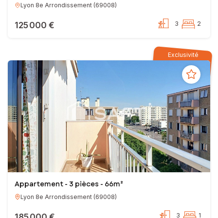
Lyon 8e Arrondissement
(
69008
)
125 000 €
3
2
Exclusivité
Appartement - 3 pièces - 66m²
Lyon 8e Arrondissement
(
69008
)
185 000 €
3
1