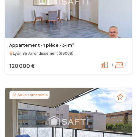
Appartement - 1 pièce - 34m²
Lyon 8e Arrondissement
(
69008
)
120 000 €
1
1
Sous compromis