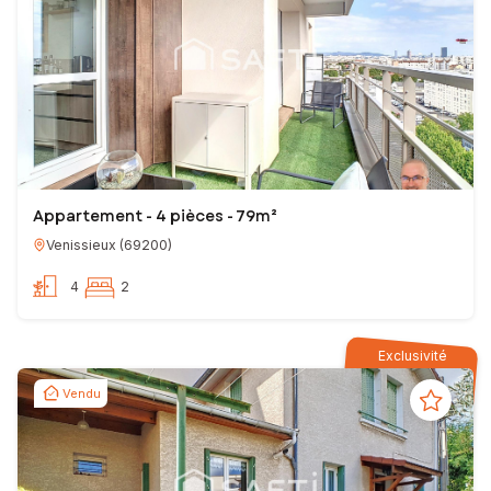
Appartement - 4 pièces - 79m²
Venissieux
(
69200
)
4
2
Exclusivité
Vendu