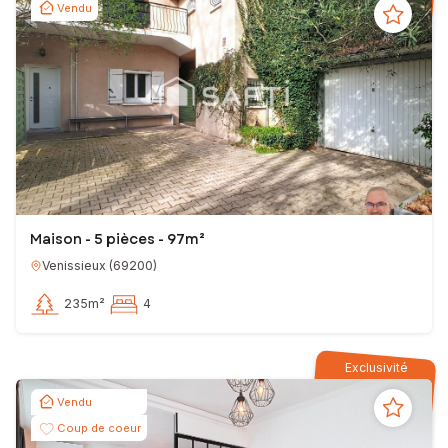
Vendu
Maison - 5 pièces - 97m²
Venissieux
(
69200
)
235m²
4
Exclusivité
Vendu
Coup de coeur