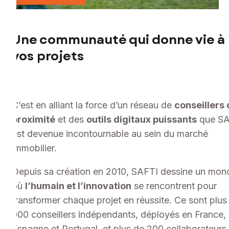
Une communauté qui donne vie à
vos projets
C’est en alliant la force d’un réseau de
conseillers
proximité
et des
outils digitaux puissants
que SA
est devenue incontournable au sein du marché
immobilier.
Depuis sa création en 2010, SAFTI dessine un mon
où
l’humain et l’innovation
se rencontrent pour
transformer chaque projet en réussite. Ce sont plus
000 conseillers indépendants, déployés en France,
Espagne et Portugal, et plus de 200 collaborateurs 