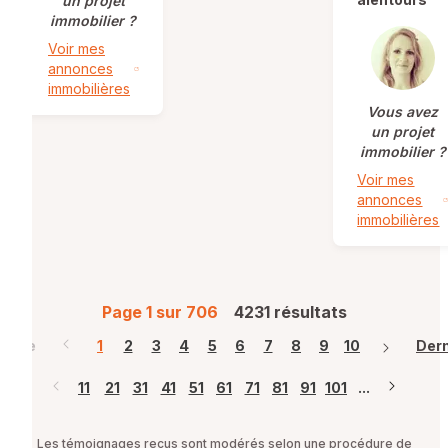
un projet
immobilier ?
Voir mes
annonces
immobilières
Vous avez
un projet
immobilier ?
Voir mes
annonces
immobilières
Page 1 sur 706
4231 résultats
mière
1
2
3
4
5
6
7
8
9
10
Dern
11
21
31
41
51
61
71
81
91
101
...
Les témoignages reçus sont modérés selon une procédure de