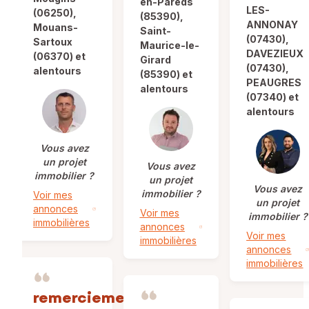
en-Pareds
LES-
(06250),
(85390),
ANNONAY
Mouans-
Saint-
(07430),
Sartoux
Maurice-le-
DAVEZIEUX
(06370) et
Girard
(07430),
alentours
(85390) et
PEAUGRES
alentours
(07340) et
alentours
Vous avez
un projet
Vous avez
immobilier ?
un projet
Vous avez
immobilier ?
Voir mes
un projet
annonces
Voir mes
immobilier ?
immobilières
annonces
Voir mes
immobilières
annonces
immobilières
remerciements