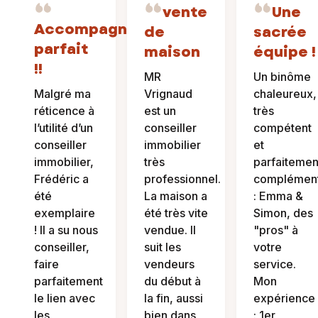
vente
Une
Accompagnement
de
sacrée
parfait
maison
équipe !
!!
MR
Un binôme
Malgré ma
Vrignaud
chaleureux,
réticence à
est un
très
l’utilité d’un
conseiller
compétent
conseiller
immobilier
et
immobilier,
très
parfaitemen
Frédéric a
professionnel.
complément
été
La maison a
: Emma &
exemplaire
été très vite
Simon, des
! Il a su nous
vendue. Il
"pros" à
conseiller,
suit les
votre
faire
vendeurs
service.
parfaitement
du début à
Mon
le lien avec
la fin, aussi
expérience
les
bien dans
: 1er