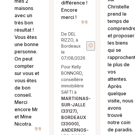
mes 2
différence !
Christelle
maisons
Encore
prend le
avec un
merci !
temps de
très bon
comprendr
résultat !
De DEL
et proposer
Vous êtes
RIZZO, à
les biens
une bonne
Bordeaux
qui se
personne.
le
rapprochen
07/08/2026
On peut
le plus de
compter
Pour Kelly
vos
sur vous et
BONNORD,
attentes.
conseillère
vous êtes
immobilière
Après
de bon
SAFTI à
quelque
conseil.
MARTIGNAS-
visite, nous
Merci
SUR-JALLE
avons
encore Mr
(33127),
trouvé
et Mme
BORDEAUX
notre coin
Nicotra.
(33000),
de paradis.
ANDERNOS-