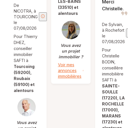
LES-BAINS
Merci
De
(33510) et
Christelle.
NICOTRA, à
alentours
TOURCOING
le
De Sylvain,
07/08/2026
à Rochefort
le
Pour Thierry
07/08/2026
DHEZ,
Vous avez
conseiller
Pour
un projet
immobilier
Christelle
immobilier ?
SAFTI à
BODIN,
Voir mes
Tourcoing
conseillère
annonces
(59200),
immobilière
immobilières
Roubaix
SAFTI à
(59100) et
SAINTE-
alentours
SOULLE
(17220), LA
ROCHELLE
(17000),
MARANS
(17230) et
Vous avez
alentours