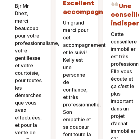
Excellent
Une
Bjr Mr
accompagnement
Dhez,
conseill
merci
indispe
Un grand
beaucoup
merci pour
Cette
pour votre
cet
conseillère
professionnalisme,
accompagnement
immobilier
votre
et le suivi !
est très
gentillesse
Kelly est
professionn
et votre
une
Elle vous
courtoisie,
personne
écoute et
pour toutes
de
ça c’est le
les
confiance,
plus
démarches
et très
important
que vous
professionnelle.
dans un
avez
Son
projet
effectuées,
empathie et
d’achat
et pour la
sa douceur
immobilier
vente de
font toute la
car