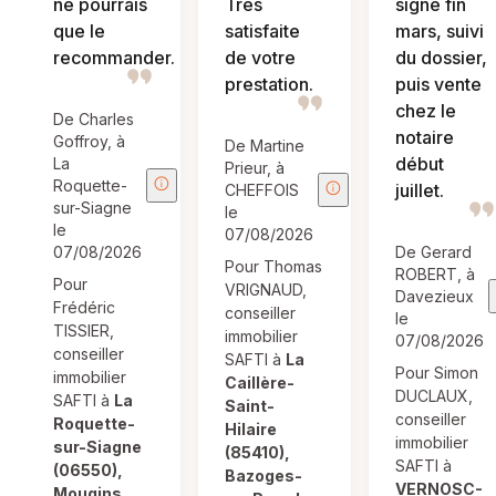
ne pourrais
Très
signé fin
que le
satisfaite
mars, suivi
recommander.
de votre
du dossier,
prestation.
puis vente
chez le
De Charles
notaire
Goffroy, à
De Martine
début
La
Prieur, à
Roquette-
juillet.
CHEFFOIS
sur-Siagne
le
le
07/08/2026
07/08/2026
De Gerard
Pour Thomas
ROBERT, à
Pour
VRIGNAUD,
Davezieux
Frédéric
conseiller
le
TISSIER,
immobilier
07/08/2026
conseiller
SAFTI à
La
Pour Simon
immobilier
Caillère-
DUCLAUX,
SAFTI à
La
Saint-
conseiller
Roquette-
Hilaire
immobilier
sur-Siagne
(85410),
SAFTI à
(06550),
Bazoges-
VERNOSC-
Mougins