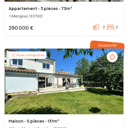
Appartement - 3 pièces - 73m²
Merignac
(
33700
)
290 000 €
3
2
Exclusivité
Sous compromis
Maison - 5 pièces - 131m²