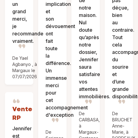
de
pas
un
implication
notre
déçue,
grand
et
maison.
bien
merci,
son
Nul
au
je
dévouement
doute
contraire.
recommande
ont
qu’après
Tout
vraiment.
fait
notre
cela
toute
dossier,
accompag
la
De Yael
Jennifer
du
différence.
Agbanyo , à
saura
sourire
Un
Margaux le
satisfaire
et
07/07/2026
immense
vos
d’une
merci
attentes
grande
pour
immobilières.
disponibilit
cet
accompagnement
Vente
De
De
d'exception
RP
CARBASA,
BRUCHET
à
Anne-
Jennifer
De
Margaux-
Marie, à
est