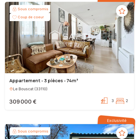
Sous compromis
Coup de coeur
Appartement - 3 pièces - 74m²
Le Bouscat
(
33110
)
309 000 €
3
2
Exclusivité
Sous compromis