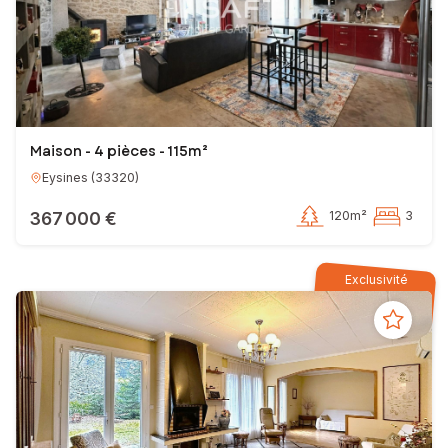
Maison - 4 pièces - 115m²
Eysines
(
33320
)
367 000 €
120m²
3
Exclusivité