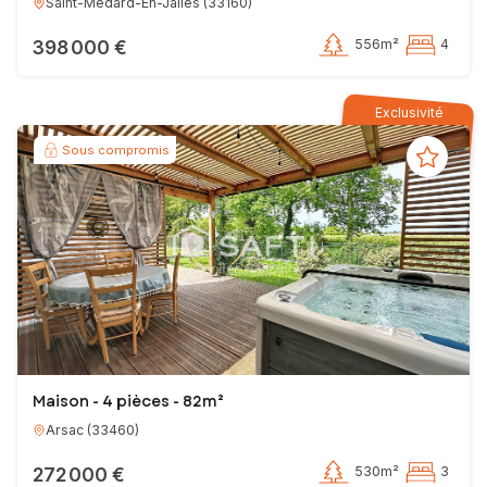
Saint-Medard-En-Jalles
(
33160
)
398 000 €
556m²
4
Exclusivité
Sous compromis
Maison - 4 pièces - 82m²
Arsac
(
33460
)
272 000 €
530m²
3