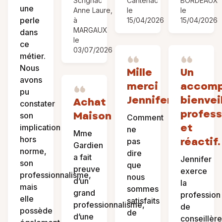
Scrignac
Cantenac
BORDEAUX
une
Anne Laure,
le
le
perle
à
15/04/2026
15/04/2026
MARGAUX
dans
le
ce
03/07/2026
métier.
Nous
Mille
Un
avons
merci
accomp
pu
Jennifer.
bienveil
Achat
constater
profess
Maison
son
Comment
et
implication
ne
Mme
hors
réactif.
pas
Gardien
norme,
dire
a fait
Jennifer
son
que
preuve
exerce
professionnalisme,
nous
d’un
la
mais
sommes
grand
profession
elle
satisfaits
professionnalisme,
de
possède
de
d’une
conseillère