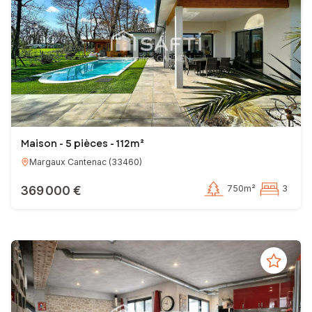
Maison - 5 pièces - 112m²
Margaux Cantenac
(
33460
)
369 000 €
750m²
3