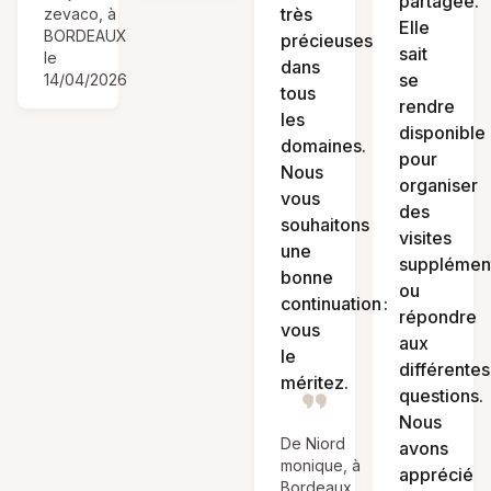
partagée.
très
zevaco, à
Elle
BORDEAUX
précieuses
sait
le
dans
se
14/04/2026
tous
rendre
les
disponible
domaines.
pour
Nous
organiser
vous
des
souhaitons
visites
une
supplément
bonne
ou
continuation :
répondre
vous
aux
le
différentes
méritez.
questions.
Nous
De Niord
avons
monique, à
apprécié
Bordeaux