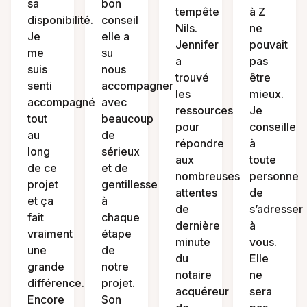
sa
bon
tempête
à Z
disponibilité.
conseil
Nils.
ne
Je
elle a
Jennifer
pouvait
me
su
a
pas
suis
nous
trouvé
être
senti
accompagner
les
mieux.
accompagné
avec
ressources
Je
tout
beaucoup
pour
conseille
au
de
répondre
à
long
sérieux
aux
toute
de ce
et de
nombreuses
personne
projet
gentillesse
attentes
de
et ça
à
de
s’adresser
fait
chaque
dernière
à
vraiment
étape
minute
vous.
une
de
du
Elle
grande
notre
notaire
ne
différence.
projet.
acquéreur
sera
Encore
Son