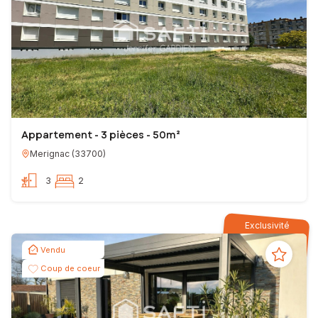
Appartement - 3 pièces - 50m²
Merignac
(
33700
)
3
2
Exclusivité
Vendu
Coup de coeur