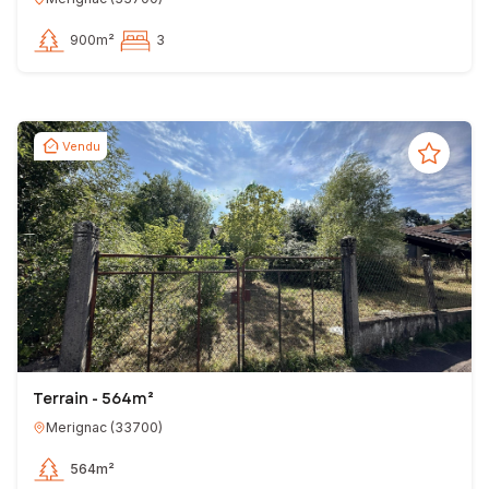
900m²
3
Vendu
Terrain - 564m²
Merignac
(
33700
)
564m²