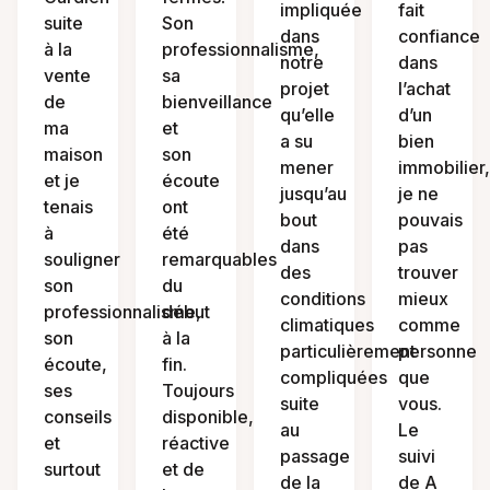
impliquée
fait
suite
Son
dans
confiance
à la
professionnalisme,
notre
dans
vente
sa
projet
l’achat
de
bienveillance
qu’elle
d’un
ma
et
a su
bien
maison
son
mener
immobilier,
et je
écoute
jusqu’au
je ne
tenais
ont
bout
pouvais
à
été
dans
pas
souligner
remarquables
des
trouver
son
du
conditions
mieux
professionnalisme,
début
climatiques
comme
son
à la
particulièrement
personne
écoute,
fin.
compliquées
que
ses
Toujours
suite
vous.
conseils
disponible,
au
Le
et
réactive
passage
suivi
surtout
et de
de la
de A