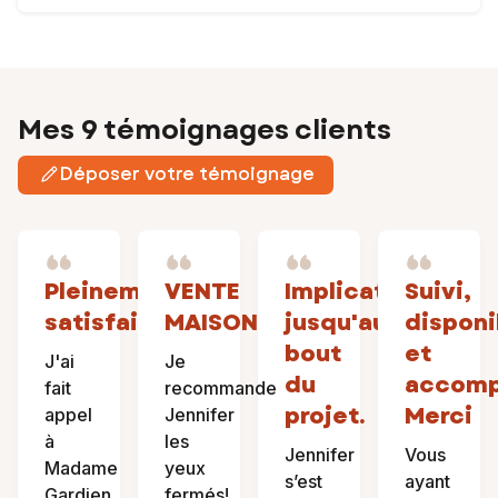
Mes 9 témoignages clients
Déposer votre témoignage
Pleinement
VENTE
Implication
Suivi,
satisfait
MAISON
jusqu'au
disponi
bout
et
J'ai
Je
du
accomp
fait
recommande
projet.
Merci
appel
Jennifer
à
les
Jennifer
Vous
Madame
yeux
s’est
ayant
Gardien
fermés!