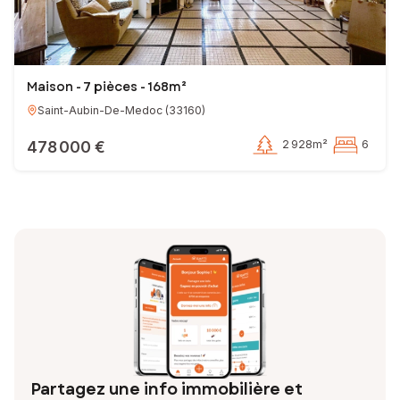
Maison - 7 pièces - 168m²
Saint-Aubin-De-Medoc
(
33160
)
478 000 €
2 928m²
6
Partagez une info immobilière et