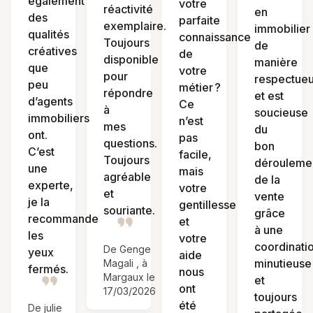
également
votre
réactivité
en
des
parfaite
exemplaire.
immobilier
qualités
connaissance
Toujours
de
créatives
de
disponible
manière
que
votre
pour
respectue
peu
métier ?
répondre
et est
d’agents
Ce
à
soucieuse
immobiliers
n’est
mes
du
ont.
pas
questions.
bon
C’est
facile,
Toujours
dérouleme
une
mais
agréable
de la
experte,
votre
et
vente
je la
gentillesse
souriante.
grâce
recommande
et
à une
les
votre
coordinati
De Genge
yeux
aide
minutieuse
Magali , à
fermés.
nous
Margaux le
et
ont
17/03/2026
toujours
été
De julie