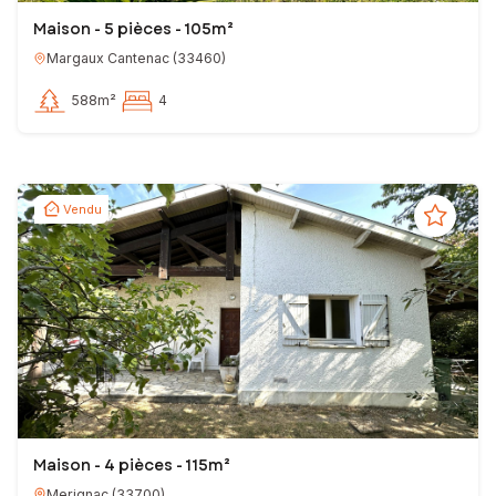
Maison - 5 pièces - 105m²
Margaux Cantenac
(
33460
)
588m²
4
Vendu
Maison - 4 pièces - 115m²
Merignac
(
33700
)