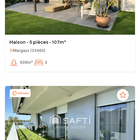
Maison - 5 pièces - 107m²
Margaux
(
33460
)
609m²
3
Vendu