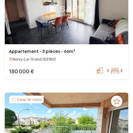
Appartement - 3 pièces - 66m²
Noisy-Le-Grand
(
93160
)
180 000 €
3
2
Coup de coeur