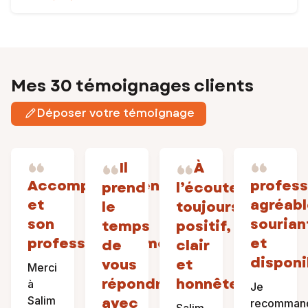
Mes 30 témoignages clients
Déposer votre témoignage
Il
À
Accompagnement
profess
prend
l’écoute,
et
agréabl
le
toujours
son
sourian
temps
positif,
professionnalisme
et
de
clair
disponi
vous
et
Merci
répondre
honnête
à
Je
Salim
avec
recomman