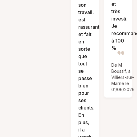
et
son
très
travail,
investi.
est
Je
rassurant
recomman
et fait
à 100
en
% !
sorte
que
tout
De M
se
Boussif, à
Villiers-sur-
passe
Marne le
bien
01/06/2026
pour
ses
clients.
En
plus,
il a