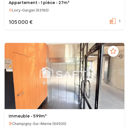
Appartement - 1 pièce - 27m²
Livry-Gargan
(
93190
)
105 000 €
1
Immeuble - 599m²
Champigny-Sur-Marne
(
94500
)