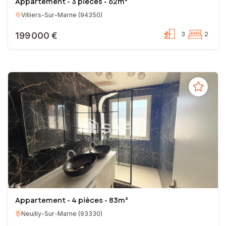
Appartement - 3 pièces - 62m²
Villiers-Sur-Marne
(
94350
)
199 000 €
3
2
Appartement - 4 pièces - 83m²
Neuilly-Sur-Marne
(
93330
)