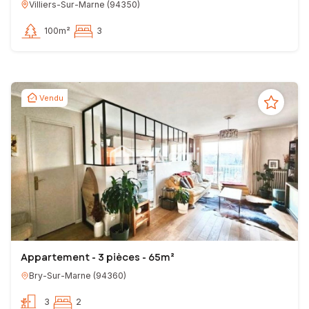
Villiers-Sur-Marne
(
94350
)
100m²
3
Vendu
Appartement - 3 pièces - 65m²
Bry-Sur-Marne
(
94360
)
3
2