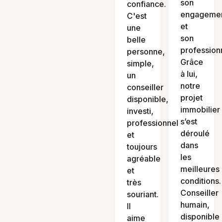
son
confiance.
engageme
C'est
et
une
son
belle
profession
personne,
Grâce
simple,
à lui,
un
notre
conseiller
projet
disponible,
immobilier
investi,
s’est
professionnel
déroulé
et
dans
toujours
les
agréable
meilleures
et
conditions.
très
Conseiller
souriant.
humain,
Il
disponible
aime