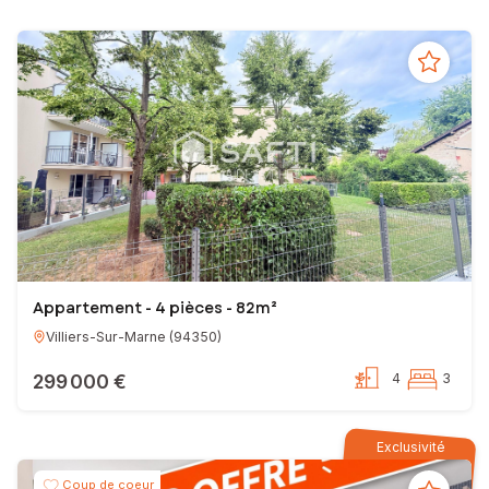
Appartement - 4 pièces - 82m²
Villiers-Sur-Marne
(
94350
)
299 000 €
4
3
Exclusivité
Coup de coeur