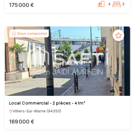
175 000 €
4
3
Sous compromis
Local Commercial - 2 pièces - 41m²
Villiers-Sur-Marne
(
94350
)
169 000 €