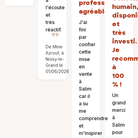
à
professionnel,
humain
l'écoute
agréable
disponi
et
très
J'ai
et
réactif.
fini
très
par
investi.
confier
De Mme
Je
cette
Azrouf, à
recom
mise
Noisy-le-
Grand le
à
en
01/06/2026
vente
100
à
% !
Salim
Un
car il
grand
a su
merci
me
à
comprendre
Salim
et
pour
m'inspirer