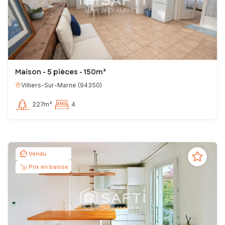
Maison - 5 pièces - 150m²
Villiers-Sur-Marne
(
94350
)
227m²
4
Vendu
Prix en baisse