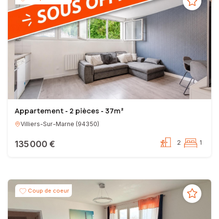
Appartement - 2 pièces - 37m²
Villiers-Sur-Marne
(
94350
)
135 000 €
2
1
Coup de coeur