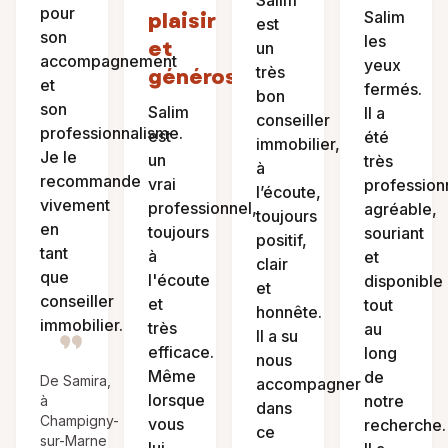
Salim
pour
Salim
plaisir
est
son
les
et
un
accompagnement
yeux
très
générosité
et
fermés.
bon
son
Salim
Il a
conseiller
professionnalisme.
est
été
immobilier,
Je le
un
très
à
recommande
vrai
profession
l’écoute,
vivement
professionnel,
agréable,
toujours
en
toujours
souriant
positif,
tant
à
et
clair
que
l'écoute
disponible
et
conseiller
et
tout
honnête.
immobilier.
très
au
Il a su
efficace.
long
nous
Même
de
De Samira,
accompagner
lorsque
notre
à
dans
Champigny-
vous
recherche.
ce
sur-Marne