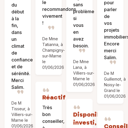
le
pour
sans
du
recommandons
parler
problème
début
vivement
de
si
à la
!
vos
vous
fin,
projets
en
dans
immobilier
avez
un
De Mme
Encore
Tatianna, à
besoin.
climat
merci
Champigny-
de
sur-Marne
Salim.
confiance
le
De Mme
et de
01/06/2026
Lana, à
sérénité.
Villiers-sur-
De M
Marne le
Guillemot, à
Merci
01/06/2026
Noisy-le-
Salim.
Grand le
Réactif
01/06/2026
De M
Très
Tisseur, à
Disponible,
bon
Villiers-sur-
Marne le
conseiller,
investi,
Conseil
01/06/2026