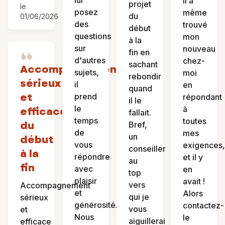
lui
Il a
projet
le
posez
même
du
01/06/2026
des
trouvé
début
questions
mon
à la
sur
nouveau
fin en
d'autres
chez-
sachant
Accompagnement
sujets,
moi
rebondir
sérieux
il
en
quand
et
prend
répondant
il le
le
à
efficace
fallait.
temps
toutes
du
Bref,
de
mes
un
début
vous
exigences,
conseiller
à la
répondre
et il y
au
fin
avec
en
top
plaisir
avait !
vers
Accompagnement
et
Alors
qui je
sérieux
générosité.
contactez-
vous
et
Nous
le
aiguillerai
efficace