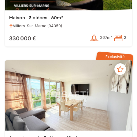
Maison - 3 pièces - 60m²
Villiers-Sur-Marne
(
94350
)
330 000 €
267m²
2
Exclusivité