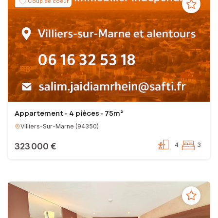
Coup de coeur
Appartement - 4 pièces - 75m²
Villiers-Sur-Marne
(
94350
)
323 000 €
4
3