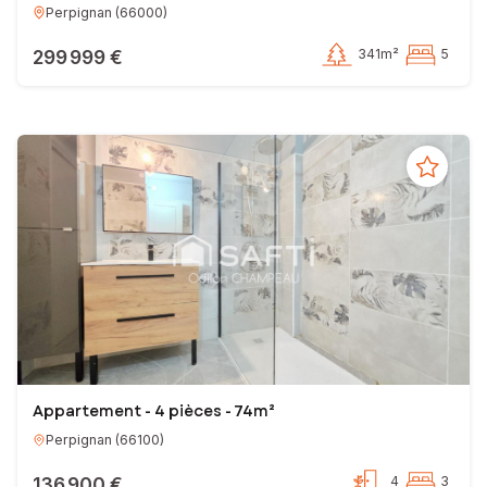
Perpignan
(
66000
)
299 999 €
341m²
5
Appartement - 4 pièces - 74m²
Perpignan
(
66100
)
136 900 €
4
3