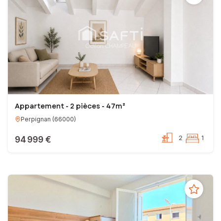
Appartement - 2 pièces - 47m²
Perpignan
(
66000
)
94 999 €
2
1