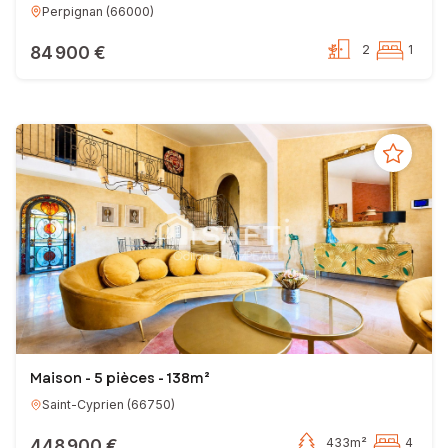
Perpignan
(
66000
)
84 900 €
2
1
Maison - 5 pièces - 138m²
Saint-Cyprien
(
66750
)
448 900 €
433m²
4