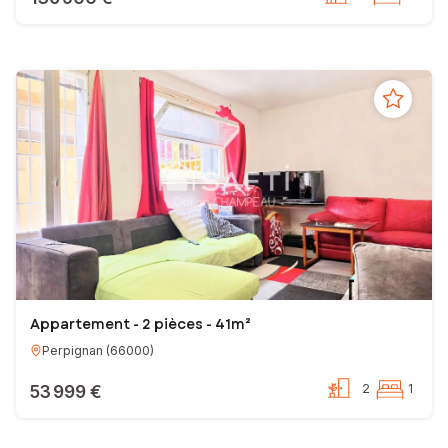
Appartement - 2 pièces - 41m²
Perpignan
(
66000
)
53 999 €
2
1