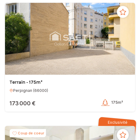
Terrain - 175m²
Perpignan
(
66000
)
173 000 €
175m²
Exclusivité
Coup de coeur