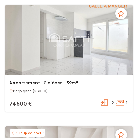
Appartement - 2 pièces - 39m²
Perpignan
(
66000
)
74 500 €
2
1
Coup de coeur