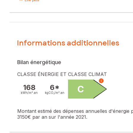
"SOUS OFFRE" Située à Velaux, secteur colline de Velaux, 
de plain-pied offre un fort potentiel.
Construite en 1975 sur une parcelle plate de 963 m², elle
d'une salle d'eau ainsi que d'un garage.
Un véritable atout complète ce bien : un studio indépendant
Informations additionnelles
vaste pièce de vie et une salle d'eau avec WC. Idéal pour ac
À l'extérieur, vous profiterez d'un terrain plat et arboré, a
Bilan énergétique
Des travaux de rénovation sont à prévoir, mais cette propr
CLASSE ÉNERGIE ET CLASSE CLIMAT
Une opportunité rare sur le secteur à découvrir sans tarder
i
168
6*
C
Les informations sur les risques auxquels ce bien est expo
kWh/m².
an
kgCO₂/m².
an
Prix de vente : 440 000 €
Honoraires charge vendeur
Montant estimé des dépenses annuelles d'énergie 
3150€ par an sur l'année 2021.
Contactez votre conseiller SAFTI : Florence COSTAN, Tél. 
numéro 833 277 486