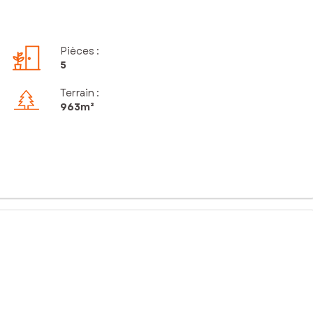
Pièces
:
5
Terrain :
963m²