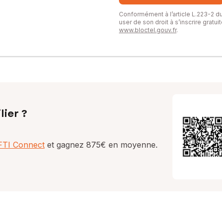
Conformément à l’article L.223-2 
user de son droit à s’inscrire gratu
www.bloctel.gouv.fr
.
lier ?
AFTI Connect
et gagnez 875€ en moyenne.