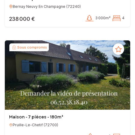
Bernay Neuvy En Champagne
(
72240
)
238 000 €
3 000m²
4
Sous compromis
Maison - 7 pièces - 180m²
Pruille-Le-Chetif
(
72700
)