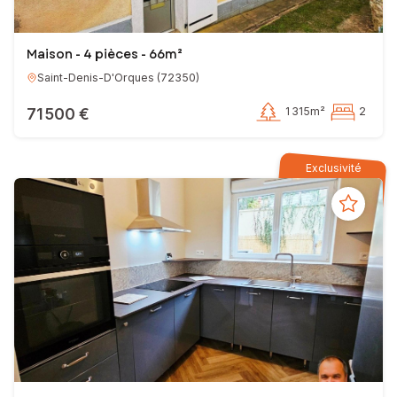
Maison - 4 pièces - 66m²
Saint-Denis-D'Orques
(
72350
)
71 500 €
1 315m²
2
Exclusivité