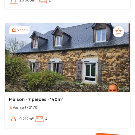
20 000m²
2
Vendu
Maison - 7 pièces - 140m²
Vernie
(
72170
)
9 212m²
4