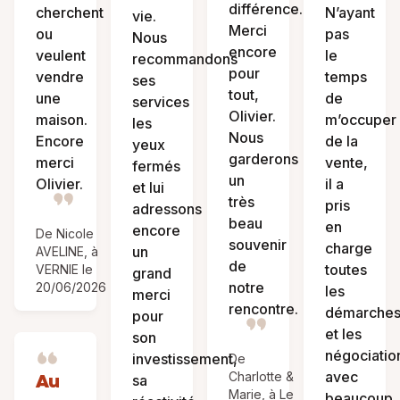
différence.
cherchent
N’ayant
vie.
Merci
ou
pas
Nous
encore
veulent
le
recommandons
pour
vendre
temps
ses
tout,
une
de
services
Olivier.
maison.
m’occuper
les
Nous
Encore
de la
yeux
garderons
merci
vente,
fermés
un
Olivier.
il a
et lui
très
pris
adressons
beau
en
encore
De Nicole
souvenir
charge
un
AVELINE, à
de
toutes
VERNIE le
grand
notre
20/06/2026
les
merci
rencontre.
démarche
pour
et les
son
négociatio
investissement,
De
avec
Au
Charlotte &
sa
Marie, à Le
beaucoup