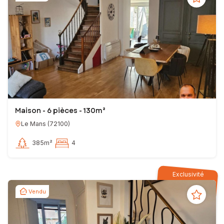
Maison - 6 pièces - 130m²
Le Mans
(
72100
)
385m²
4
Exclusivité
Vendu