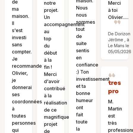
maison.
de
notre
Merci
Nous
ma
projet.
à toi
nous
maison.
Un
Olivier.....
sommes
Il
accompagnement
tout
s'est
au
De Dorizon
de
investi
top
Jérôme , à
suite
sans
du
Le Mans le
sentis
compter.
05/05/2026
début
en
Je
à la
confiance
recommande
fin !
:) Ton
Olivier,
Merci
investissement
je
d'avoir
tres
et ta
donnerai
contribué
pro
bonne
ses
à la
humeur
coordonnées
M.
réalisation
ont
à
Martin
de ce
fait
toutes
est
magnifique
toute
personnes
très
projet
la
qui
profession
de