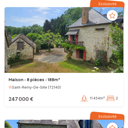
Exclusivité
Maison - 8 pièces - 188m²
Saint-Remy-De-Sille
(
72140
)
247 000 €
11 454m²
2
Exclusivité