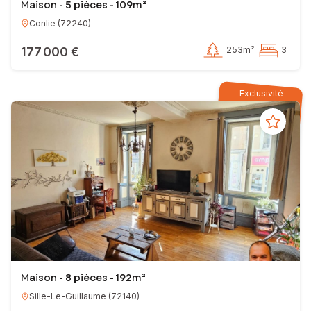
Maison - 5 pièces - 109m²
Conlie
(
72240
)
177 000 €
253m²
3
Exclusivité
Maison - 8 pièces - 192m²
Sille-Le-Guillaume
(
72140
)