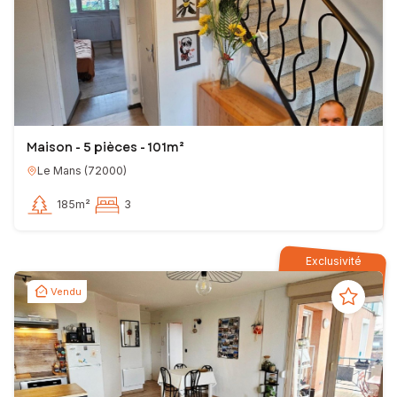
Maison - 5 pièces - 101m²
Le Mans
(
72000
)
185m²
3
Exclusivité
Vendu