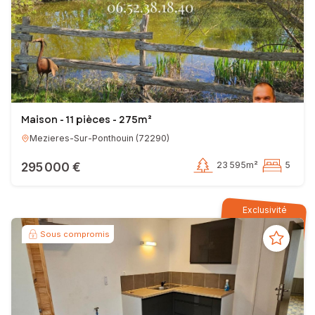
Maison - 11 pièces - 275m²
Mezieres-Sur-Ponthouin
(
72290
)
295 000 €
23 595m²
5
Exclusivité
Sous compromis