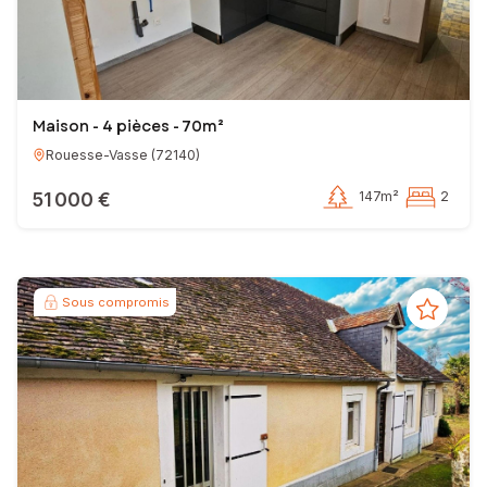
Maison - 4 pièces - 70m²
Rouesse-Vasse
(
72140
)
51 000 €
147m²
2
Sous compromis