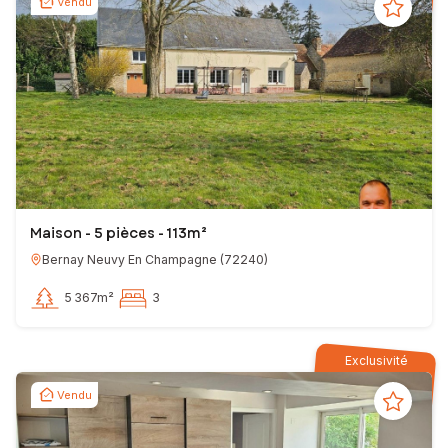
Vendu
Maison - 5 pièces - 113m²
Bernay Neuvy En Champagne
(
72240
)
5 367m²
3
Exclusivité
Vendu