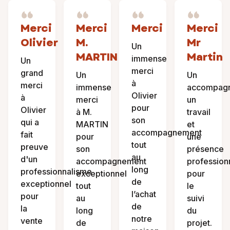
Merci
Merci
Merci
Merci
Olivier
M.
Mr
Un
MARTIN
Martin
immense
Un
merci
grand
Un
Un
à
merci
immense
accompag
Olivier
à
merci
un
pour
Olivier
à M.
travail
son
qui a
MARTIN
et
accompagnement
fait
pour
une
tout
preuve
son
présence
au
d'un
accompagnement
profession
long
professionnalisme
exceptionnel
pour
de
exceptionnel
tout
le
l’achat
pour
au
suivi
de
la
long
du
notre
vente
de
projet.