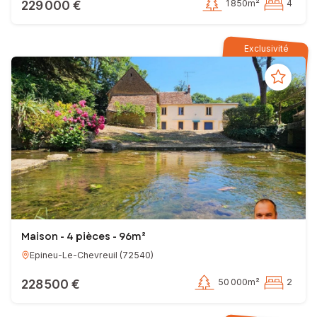
229 000 €
1 850m²
4
Exclusivité
Maison - 4 pièces - 96m²
Epineu-Le-Chevreuil
(
72540
)
228 500 €
50 000m²
2