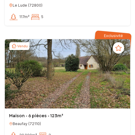
Le Lude
(
72800
)
117m²
5
Exclusivité
Vendu
Maison - 6 pièces - 123m²
Beaufay
(
72110
)