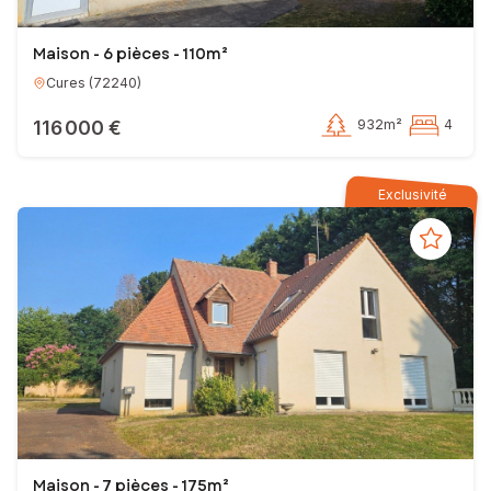
Vous avez un projet ? Parlons-en.
Olivier MARTIN
Votre conseiller en immobilier SAFTI
Maison - 6 pièces - 110m²
Cures
(
72240
)
EI - Agent commercial - 983 545 088 RSAC LE MANS
116 000 €
932m²
4
Exclusivité
Maison - 7 pièces - 175m²