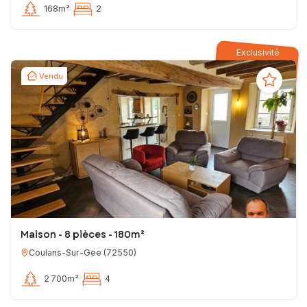
168m²
2
Exclusivité
Vendu
Maison - 8 pièces - 180m²
Coulans-Sur-Gee
(
72550
)
2 700m²
4