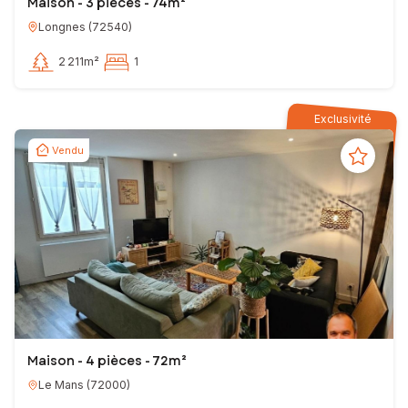
Maison - 3 pièces - 74m²
Longnes
(
72540
)
2 211m²
1
Exclusivité
Vendu
Maison - 4 pièces - 72m²
Le Mans
(
72000
)