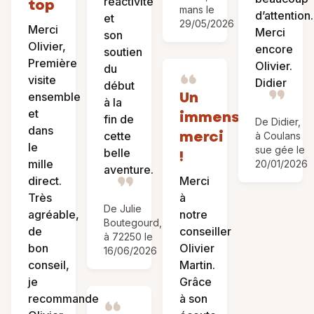
réactivité
top
mans le
d’attention.
et
29/05/2026
Merci
Merci
son
Olivier,
encore
soutien
Première
Olivier.
du
visite
Didier
début
Un
ensemble
à la
et
immense
fin de
De Didier,
dans
merci
cette
à Coulans
le
sue gée le
belle
!
mille
20/01/2026
aventure.
direct.
Merci
Très
à
De Julie
agréable,
notre
Boutegourd,
de
conseiller
à 72250 le
bon
Olivier
16/06/2026
conseil,
Martin.
je
Grâce
recommande
à son