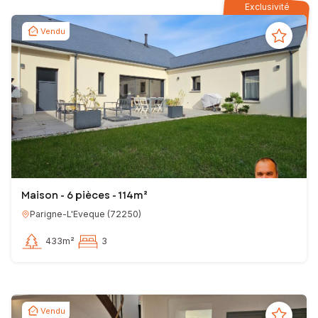
Exclusivité
Vendu
Maison - 6 pièces - 114m²
Parigne-L'Eveque
(
72250
)
433m²
3
Vendu