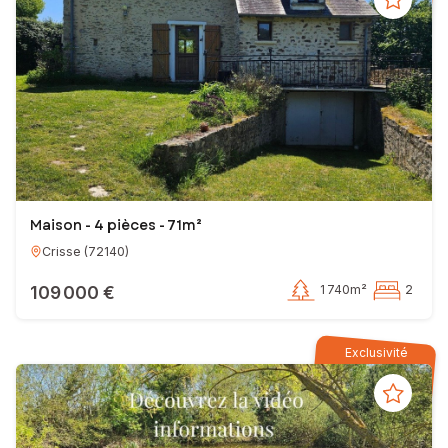
Maison - 4 pièces - 71m²
Crisse
(
72140
)
109 000 €
1 740m²
2
Exclusivité