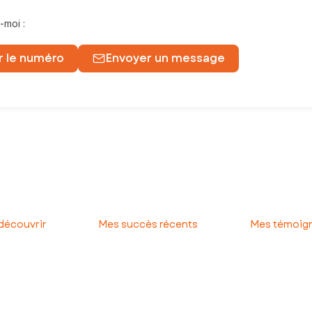
-moi :
r le numéro
Envoyer un message
e nord.
éseau SAFTI, je suis dédiée à vous accompagner dans toutes les étap
 découvrir
Mes succès récents
Mes témoign
onnel, basé sur une connaissance approfondie du marché local. Que
 bienveillance, de la découverte de votre projet jusqu’à la signature
liers en toute confiance. À très vite !