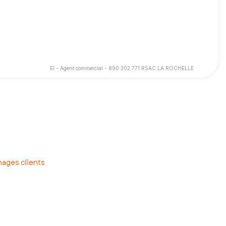
EI - Agent commercial - 890 302 771 RSAC LA ROCHELLE
es de vos transactions immobilières à La Rochelle et ses
ages clients
 vous cherchiez à vendre votre maison ou à trouver votre
 chez le notaire.