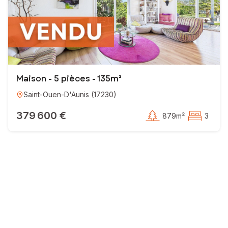
Maison - 5 pièces - 135m²
Saint-Ouen-D'Aunis
(
17230
)
379 600 €
879m²
3