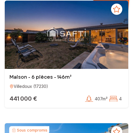
Maison - 6 pièces - 146m²
Villedoux
(
17230
)
441 000 €
407m²
4
Sous compromis