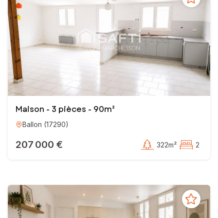
Maison - 3 pièces - 90m²
Ballon
(
17290
)
207 000 €
322m²
2