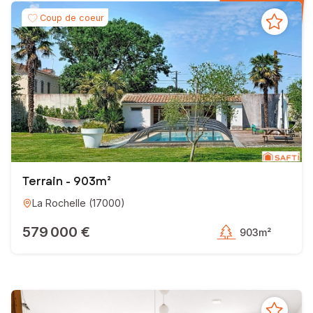
Coup de coeur
Terrain - 903m²
La Rochelle
(
17000
)
579 000 €
903m²