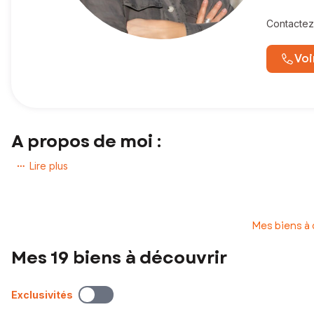
Contactez
Voi
A propos de moi :
Spécialiste des maisons individuelles à Saint-Xandre et La Rochell
Lire plus
Vous avez un projet immobilier ?
En tant que conseillère en immobilier expérimentée au sein du r
Mes biens à
environs, notamment à Saint-Xandre où je vis actuellement.
Mes 19 biens à découvrir
Je m'engage à vous fournir un service personnalisé et professi
prochain chez-vous, je suis là pour vous guider avec expertise et
Contactez-moi dès aujourd'hui pour concrétiser vos projets immobi
Exclusivités
Cyrielle,