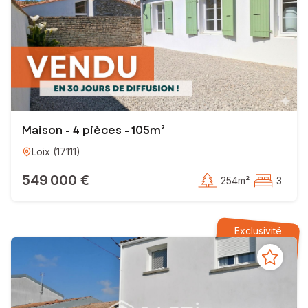
Maison - 4 pièces - 105m²
Loix
(
17111
)
549 000 €
254m²
3
Exclusivité