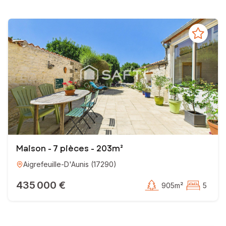
Maison - 7 pièces - 203m²
Aigrefeuille-D'Aunis
(
17290
)
435 000 €
905m²
5