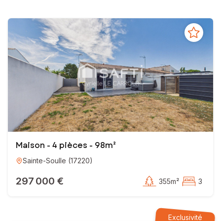
Votre conseillère en immobilier SAFTI
EI - Agent commercial - 890 302 771 RSAC LA ROCHELLE
Maison - 4 pièces - 98m²
Sainte-Soulle
(
17220
)
297 000 €
355m²
3
Exclusivité