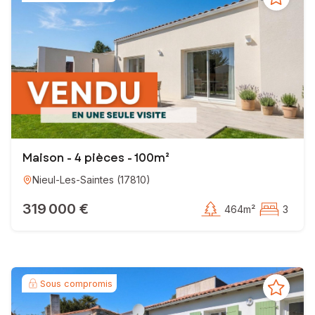
Maison - 4 pièces - 100m²
Nieul-Les-Saintes
(
17810
)
319 000 €
464m²
3
Sous compromis