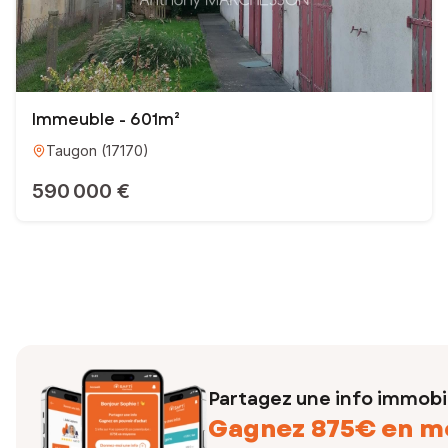
Immeuble - 601m²
Taugon
(
17170
)
590 000 €
Partagez une info immobil
Gagnez 875€ en m