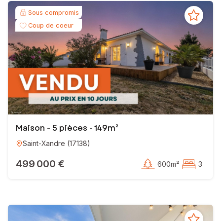
Sous compromis
Coup de coeur
Maison - 5 pièces - 149m²
Saint-Xandre
(
17138
)
499 000 €
600m²
3