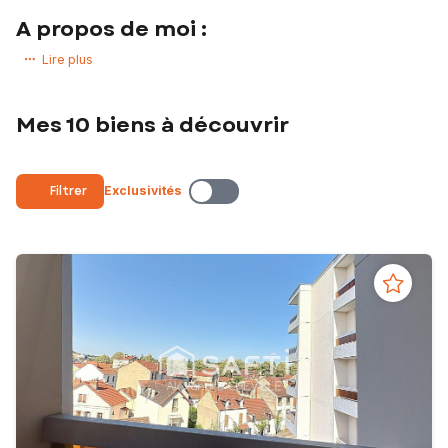
A propos de moi :
Bonjour,
Lire plus
Je m'appelle
Alexandre CHEVILLE
, conseiller en immobilier sur
Cusset - Vichy agglomération.
Mes 10 biens à découvrir
Amoureux de ma ville et passionné par l’immobilier, j’ai à cœur de
vous accompagner avec sérieux et bienveillance dans toutes les
étapes de votre projet, que ce soit pour vendre ou acheter un bien.
Filtrer
Exclusivités
Pourquoi faire appel à moi ?
Une connaissance pointue du secteur
: Implanté localement, je
connais parfaitement le marché de Vichy et de ses environs, ce qui
me permet de vous proposer des conseils avisés et des solutions
sur mesure.
Un accompagnement sur mesure
: Chaque projet est unique. C’est
pourquoi je m’engage à vous offrir un suivi personnalisé, avec
disponibilité, réactivité et professionnalisme.
Des valeurs solides
: Transparence, intégrité et écoute sont au
cœur de mon engagement. Mon objectif est de vous permettre de
concrétiser votre projet en toute confiance et sérénité.
À très bientôt pour en discuter ensemble !