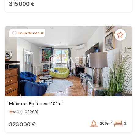
315 000 €
Coup de coeur
Maison - 5 pièces - 101m²
Vichy
(
03200
)
323 000 €
209m²
3