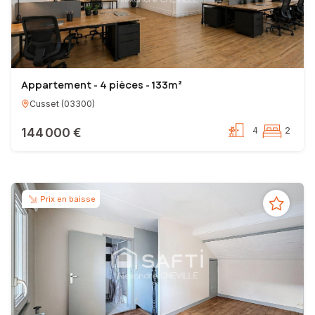
Appartement - 4 pièces - 133m²
Cusset
(
03300
)
144 000 €
4
2
Prix en baisse