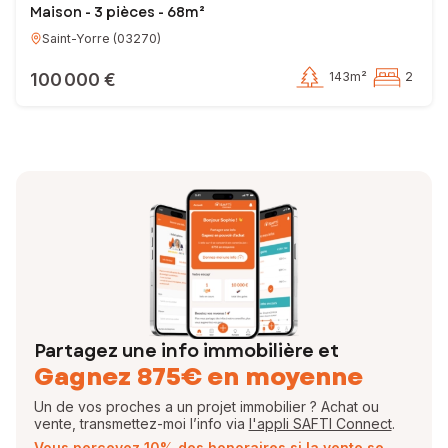
Maison - 3 pièces - 68m²
Saint-Yorre
(
03270
)
100 000 €
143m²
2
Partagez une info immobilière et
Gagnez 875€ en moyenne
Un de vos proches a un projet immobilier ? Achat ou
vente, transmettez-moi l’info via
l'appli SAFTI Connect
.
Vous percevez 10% des honoraires si la vente se