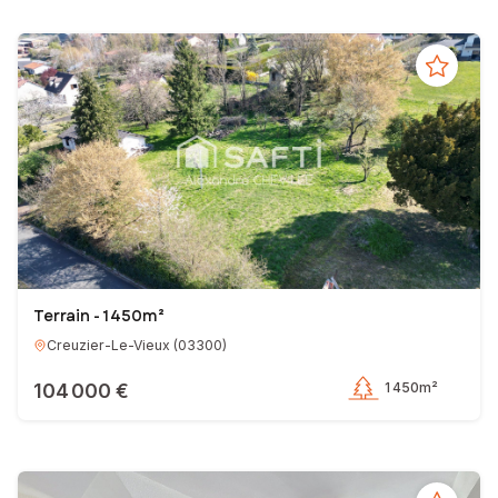
Terrain - 1 450m²
Creuzier-Le-Vieux
(
03300
)
104 000 €
1 450m²