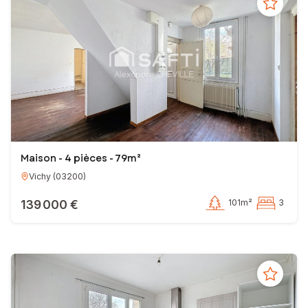
Maison - 4 pièces - 79m²
Vichy
(
03200
)
139 000 €
101m²
3