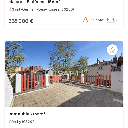
Maison - 5 pièces - 156m²
Saint-Germain-Des-Fossés
(
03260
)
335 000 €
1 545m²
4
Immeuble - 166m²
Vichy
(
03200
)