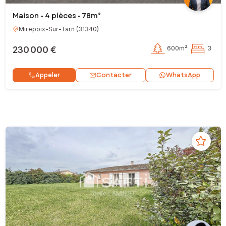
Maison - 4 pièces - 78m²
Mirepoix-Sur-Tarn
(
31340
)
230 000 €
600m²
3
Contacter
Appeler
WhatsApp