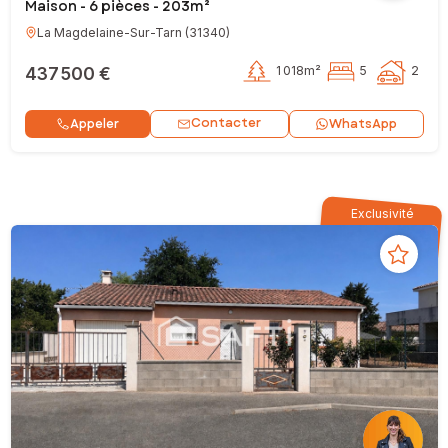
Maison - 6 pièces - 203m²
La Magdelaine-Sur-Tarn
(
31340
)
437 500 €
1 018m²
5
2
Contacter
Appeler
WhatsApp
Exclusivité