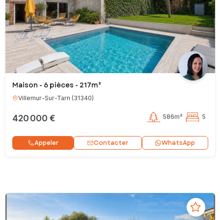
Maison - 6 pièces - 217m²
Villemur-Sur-Tarn
(
31340
)
420 000 €
586m²
5
Contacter
Appeler
WhatsApp