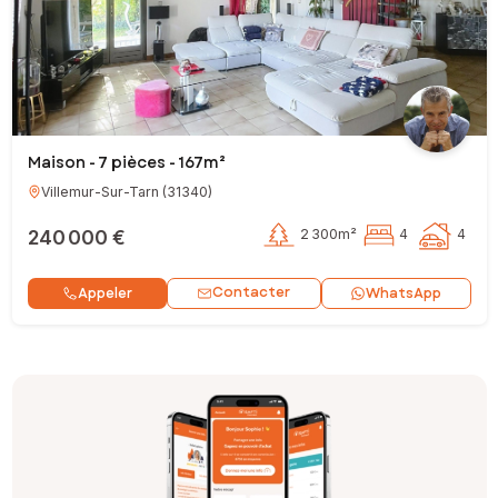
Maison - 7 pièces - 167m²
Villemur-Sur-Tarn
(
31340
)
240 000 €
2 300m²
4
4
Contacter
Appeler
WhatsApp