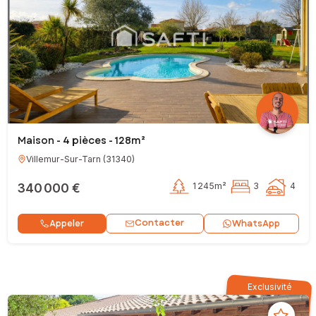
Maison - 4 pièces - 128m²
Villemur-Sur-Tarn
(
31340
)
340 000 €
1 245m²
3
4
Contacter
Appeler
WhatsApp
Exclusivité