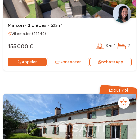
Maison - 3 pièces - 62m²
Villematier
(
31340
)
155 000 €
37m²
2
Contacter
Appeler
WhatsApp
Exclusivité