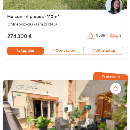
Maison - 4 pièces - 110m²
Mirepoix-Sur-Tarn
(
31340
)
274 300 €
958m²
2
Contacter
Appeler
WhatsApp
Exclusivité