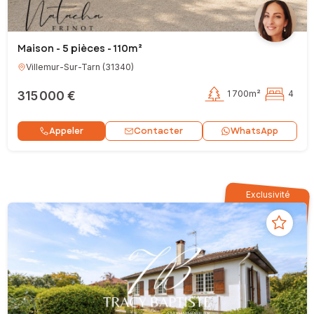
Maison - 5 pièces - 110m²
Villemur-Sur-Tarn
(
31340
)
315 000 €
1 700m²
4
Contacter
Appeler
WhatsApp
Exclusivité