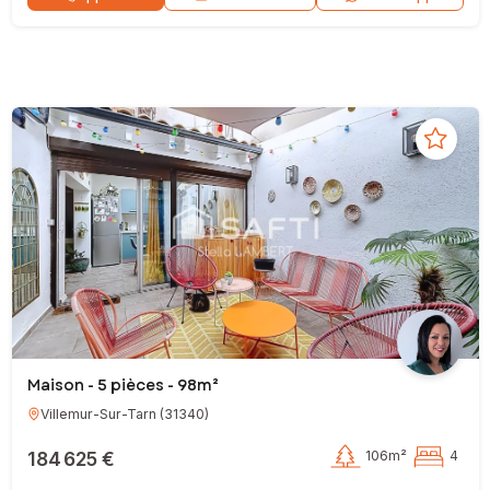
Maison - 5 pièces - 98m²
Villemur-Sur-Tarn
(
31340
)
184 625 €
106m²
4