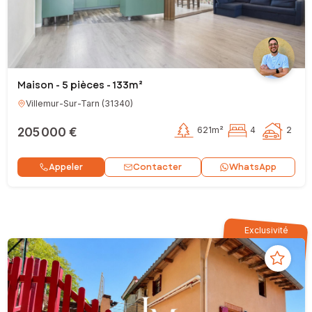
Maison - 5 pièces - 133m²
Villemur-Sur-Tarn
(
31340
)
205 000 €
621m²
4
2
Contacter
Appeler
WhatsApp
Exclusivité