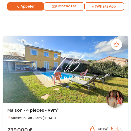
Contacter
Appeler
WhatsApp
Maison - 4 pièces - 99m²
Villemur-Sur-Tarn
(
31340
)
239 000 €
401m²
3