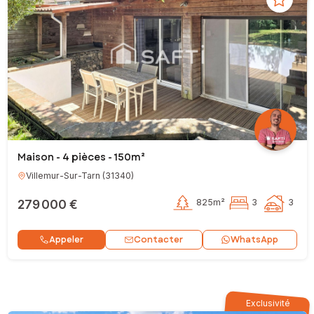
Maison - 4 pièces - 150m²
Villemur-Sur-Tarn
(
31340
)
279 000 €
825m²
3
3
Contacter
Appeler
WhatsApp
Exclusivité