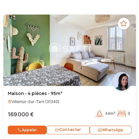
Maison - 4 pièces - 95m²
Villemur-Sur-Tarn
(
31340
)
169 000 €
44m²
3
Contacter
Appeler
WhatsApp