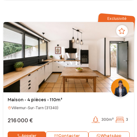
Exclusivité
Maison - 4 pièces - 110m²
Villemur-Sur-Tarn
(
31340
)
216 000 €
300m²
3
Contacter
Appeler
WhatsApp