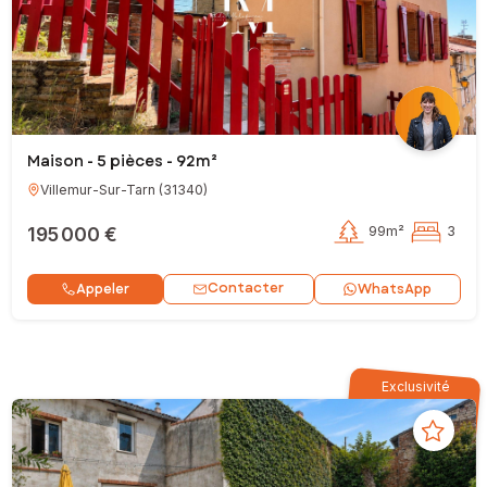
Maison - 5 pièces - 92m²
Villemur-Sur-Tarn
(
31340
)
195 000 €
99m²
3
Contacter
Appeler
WhatsApp
Exclusivité