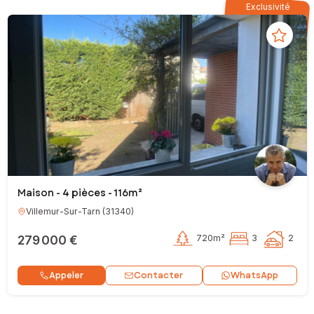
Exclusivité
Maison - 4 pièces - 116m²
Villemur-Sur-Tarn
(
31340
)
279 000 €
720m²
3
2
Contacter
Appeler
WhatsApp