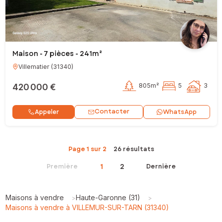
Maison - 7 pièces - 241m²
Villematier
(
31340
)
420 000 €
805m²
5
3
Contacter
Appeler
WhatsApp
Page 1 sur 2
26 résultats
1
2
Première
Dernière
Maisons à vendre
Haute-Garonne (31)
>
>
Maisons à vendre à VILLEMUR-SUR-TARN (31340)