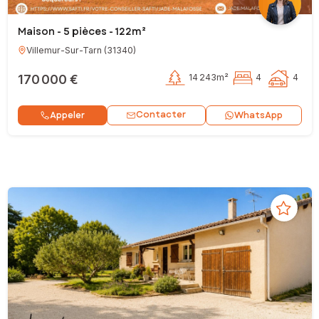
Maison - 5 pièces - 122m²
Villemur-Sur-Tarn
(
31340
)
170 000 €
14 243m²
4
4
Contacter
Appeler
WhatsApp