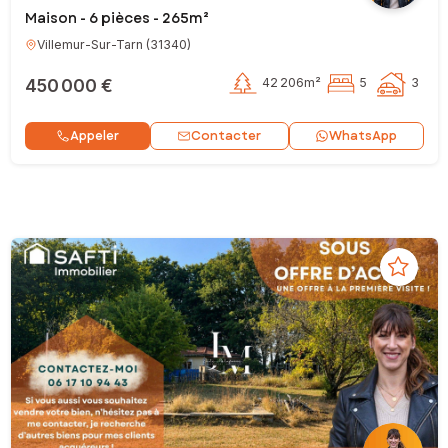
Maison - 6 pièces - 265m²
Villemur-Sur-Tarn
(
31340
)
450 000 €
42 206m²
5
3
Contacter
Appeler
WhatsApp