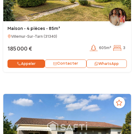
Maison - 4 pièces - 85m²
Villemur-Sur-Tarn
(
31340
)
185 000 €
605m²
3
Contacter
Appeler
WhatsApp