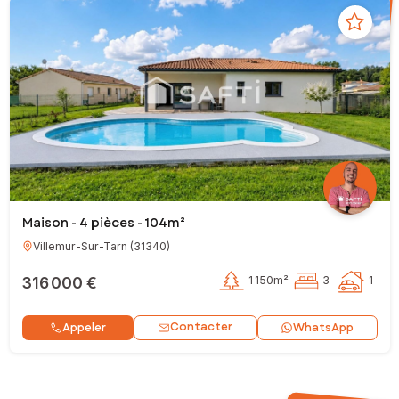
Maison - 4 pièces - 104m²
Villemur-Sur-Tarn
(
31340
)
316 000 €
1 150m²
3
1
Contacter
Appeler
WhatsApp