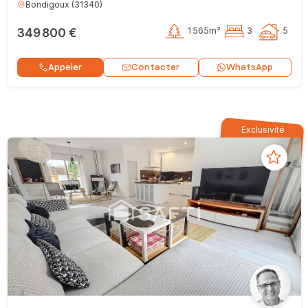
Bondigoux
(
31340
)
349 800 €
1 565m²
3
5
Contacter
Appeler
WhatsApp
Exclusivité