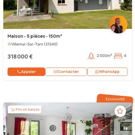
Maison - 5 pièces - 150m²
Villemur-Sur-Tarn
(
31340
)
318 000 €
2 000m²
4
Contacter
Appeler
WhatsApp
Exclusivité
Prix en baisse