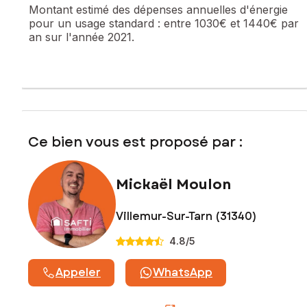
Montant estimé des dépenses annuelles d'énergie
pour un usage standard :
entre 1030€ et 1440€ par
Les informations sur les risques auxquels ce bien est
an sur l'année 2021.
exposé sont disponibles sur le site Géorisques :
www.georisques.gouv.fr
Prix de vente : 349 800 €
Honoraires charge vendeur
Contactez votre conseiller SAFTI : Mickaël MOULON, Tél. :
06 27 96 39 97, E-mail : mickael.moulon@safti.fr - EI - Agent
Ce bien vous est proposé par :
commercial immatriculé au RSAC de TOULOUSE sous le
numéro 902 931 930
Mickaël Moulon
Villemur-Sur-Tarn (31340)
4.8
/5
Appeler
WhatsApp