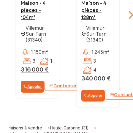
Maison - 4
Maison - 4
pièces -
pièces -
104m²
128m²
Villemur-
Villemur-
Sur-Tarn
Sur-Tarn
(
31340
)
(
31340
)
1 150m²
1 245m²
3
1
3
316 000 €
4
340 000 €
Contacter
Appeler
WhatsApp
Contact
Appeler
>
>
Maisons à vendre
Haute-Garonne (31)