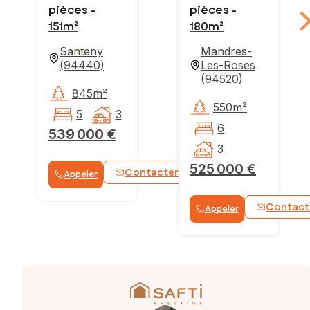
pièces -
pièces -
151m²
180m²
Santeny
Mandres-
(
94440
)
Les-Roses
(
94520
)
845m²
550m²
5
3
6
539 000 €
3
525 000 €
Contacter
Appeler
WhatsApp
Contact
Appeler