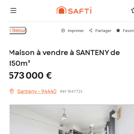
Retour
Imprimer
Partager
Favor
Maison à vendre à SANTENY de
150m²
573 000 €
Santeny - 94440
Réf 1647722