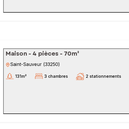
Maison - 4 pièces - 70m²
Saint-Sauveur
(
33250
)
131m²
3 chambres
2 stationnements