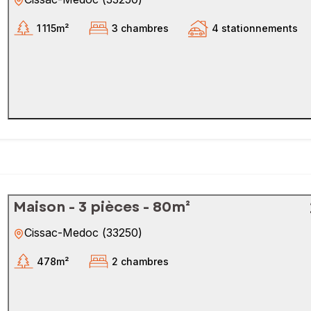
1 115m²
3 chambres
4 stationnements
Maison - 3 pièces - 80m²
Cissac-Medoc
(
33250
)
478m²
2 chambres