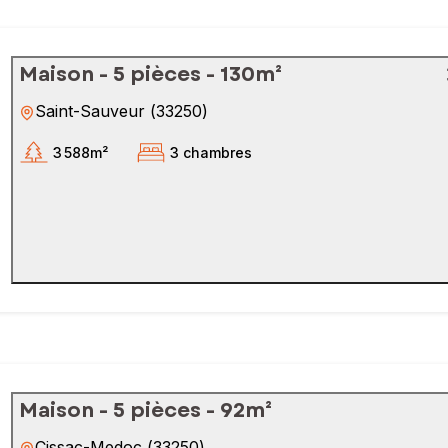
Maison - 5 pièces - 130m²
Saint-Sauveur
(
33250
)
3 588m²
3 chambres
Maison - 5 pièces - 92m²
Cissac-Medoc
(
33250
)