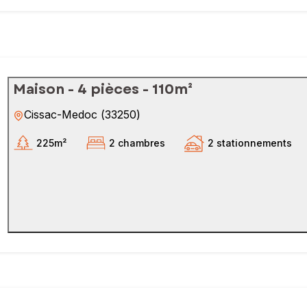
Maison - 4 pièces - 110m²
Cissac-Medoc
(
33250
)
225m²
2 chambres
2 stationnements