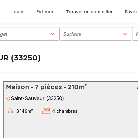
Louer
Estimer
Trouver un conseiller
Favor
chevron_right
chevron_right
get
Surface
P
UR (33250)
Maison - 7 pièces - 210m²
Saint-Sauveur
(
33250
)
3 149m²
4 chambres