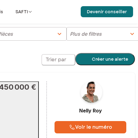
is
SAFTI
Devenir conseiller
chevron_right
chevron_right
ièces
Plus de filtres
Créer une alerte
Trier par
450 000 €
Nelly
Roy
Voir le numéro