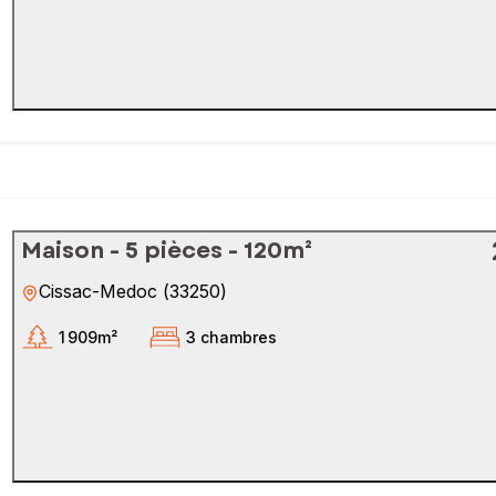
Maison - 5 pièces - 120m²
Cissac-Medoc
(
33250
)
1 909m²
3 chambres