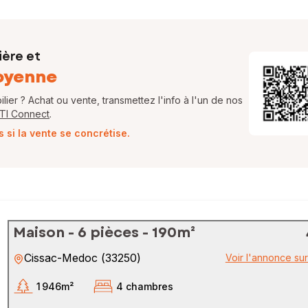
ière et
oyenne
ier ? Achat ou vente, transmettez l'info à l'un de nos
FTI Connect
.
si la vente se concrétise.
Maison - 6 pièces - 190m²
Cissac-Medoc
(
33250
)
Voir l'annonce su
1 946m²
4 chambres