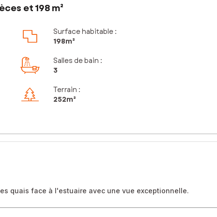
èces et 198 m²
Surface habitable :
198m²
Salles de bain
:
3
Terrain :
252m²
s quais face à l'estuaire avec une vue exceptionnelle.