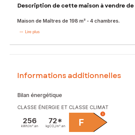
Description de cette maison à vendre de 
Maison de Maîtres de 198 m² - 4 chambres.
Située sur les quais de Pauillac avec vue imprenable sur l
Lire plus
pierre de taille de 198m².
Cette belle Médocaine est composée au rez-de-chaussée d’u
d’une salle d’eau avec WC.
Au 1er étage, une pièce palière dessert une salle de bain,
Au 2ème et dernier étage, un espace bureau et une 4ème
Prestations anciennes : cheminées en pierre et en marbre, 
Informations additionnelles
Les informations sur les risques auxquels ce bien est expo
Prix de vente : 240 000 €
Bilan énergétique
Honoraires charge vendeur
CLASSE ÉNERGIE ET CLASSE CLIMAT
Contactez votre conseiller SAFTI : Frédéric DELAHAYE, Tél.
i
843 876 954
256
72*
F
kWh/m².
an
kgCO₂/m².
an