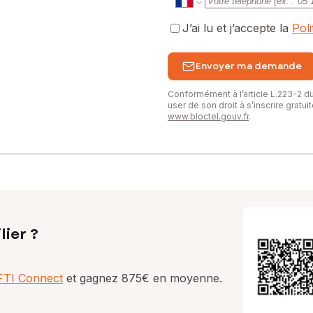
J’ai lu et j’accepte la
Pol
Envoyer ma demande
Conformément à l’article L.223-2 
user de son droit à s’inscrire gratu
www.bloctel.gouv.fr
.
lier ?
AFTI Connect
et gagnez 875€ en moyenne.