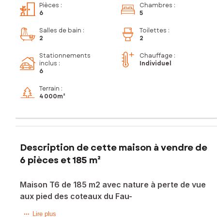
Pièces
:
Chambres
:
6
5
Salles de bain
:
Toilettes
:
2
2
Stationnements
Chauffage :
inclus
:
Individuel
6
Terrain :
4 000m²
Description de cette maison à vendre de
6 pièces et 185 m²
Maison T6 de 185 m2 avec nature à perte de vue
aux pied des coteaux du Fau-
Dans un cadre naturel rare, au calme absolu et à l’abri de
Lire plus