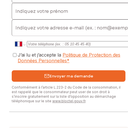
Indiquez votre prénom
Prix de vente : 465 000 €
Honoraires charge vendeur
E-mail
Contactez votre conseiller SAFTI : Myriam GROB, Tél. :
0652365580, E-mail : myriam.grob@safti.fr - EI - Agent
commercial immatriculé au RSAC de Montauban sous le
numéro 978651248
J’ai lu et j’accepte la
Politique de Protection des
Données Personnelles
*
Envoyer ma demande
Conformément à l’article L.223-2 du Code de la consommation, il
est rappelé que le consommateur peut user de son droit à
s’inscrire gratuitement sur la liste d’opposition au démarchage
téléphonique sur le site
www.bloctel.gouv.fr
.