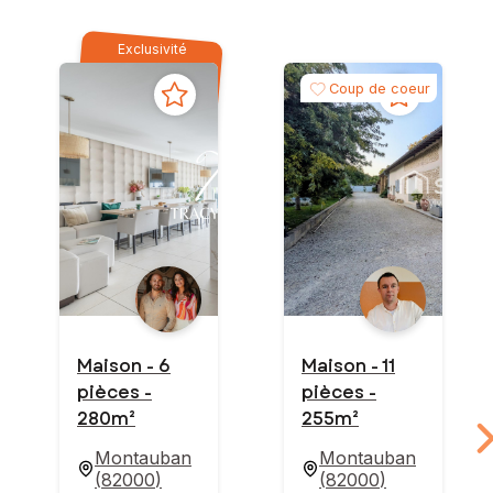
Exclusivité
Coup de coeur
Maison - 6
Maison - 11
pièces -
pièces -
280m²
255m²
Montauban
Montauban
(
82000
)
(
82000
)