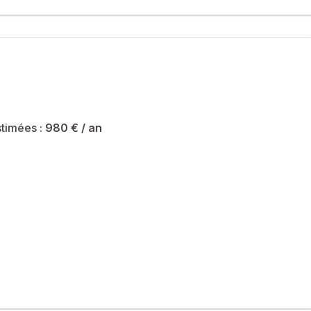
timées :
980 €
/ an