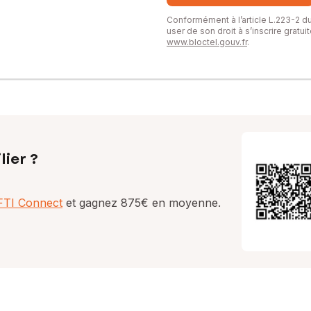
Conformément à l’article L.223-2 
user de son droit à s’inscrire gratu
www.bloctel.gouv.fr
.
lier ?
AFTI Connect
et gagnez 875€ en moyenne.