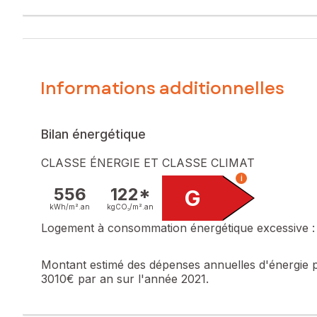
Informations additionnelles
Bilan énergétique
CLASSE ÉNERGIE ET CLASSE CLIMAT
i
556
122*
G
kWh/m².
an
kgCO₂/m².
an
Logement à consommation énergétique excessive :
Montant estimé des dépenses annuelles d'énergie 
3010€ par an sur l'année 2021.