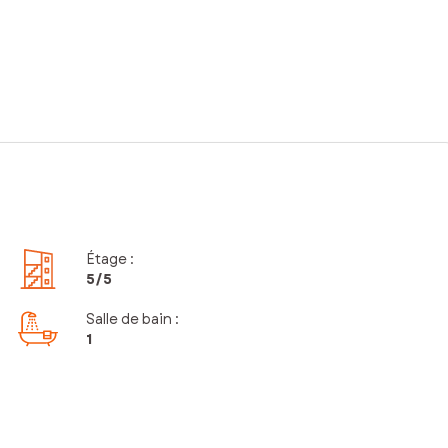
Étage
:
5
/5
Salle de bain
:
1