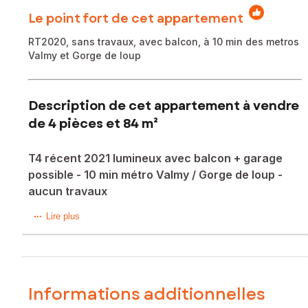
Le point fort de cet appartement
RT2020, sans travaux, avec balcon, à 10 min des metros
Valmy et Gorge de loup
Description de cet appartement à vendre
de 4 pièces et 84 m²
T4 récent 2021 lumineux avec balcon + garage
possible - 10 min métro Valmy / Gorge de loup -
aucun travaux
À seulement quelques minutes à pied des stations de métro
Lire plus
Valmy et Gorge de Loup, découvrez ce magnifique
appartement T4 de 83 m² situé au 4? étage avec ascenseur
d’une résidence récente, sécurisée et parfaitement
entretenue construite en 2021.
Dès l’entrée, vous serez séduit par sa belle pièce de vie
Informations additionnelles
baignée de lumière, offrant près de 30 m² d’espace