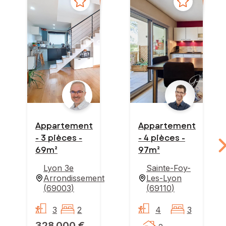
Appartement
Appartement
- 3 pièces -
- 4 pièces -
69m²
97m²
Lyon 3e
Sainte-Foy-
Arrondissement
Les-Lyon
(
69003
)
(
69110
)
3
2
4
3
328 000 €