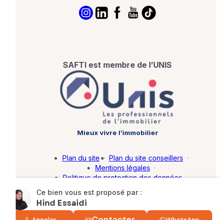
SAFTI est membre de l’UNIS
Mieux vivre l’immobilier
Plan du site
·
Plan du site conseillers
·
Mentions légales
·
Politique de protection des données
·
Barème d'honoraires
·
Paramétrer mes cookies
Ce bien vous est proposé par :
Hind Essaidi
© SAFTI 2026. Tous droits réservés.
Contacter