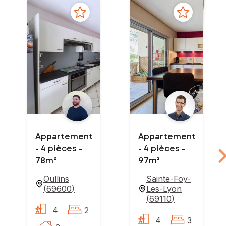
Appartement
Appartement
- 4 pièces -
- 4 pièces -
78m²
97m²
Oullins
Sainte-Foy-
(
69600
)
Les-Lyon
(
69110
)
4
2
4
3