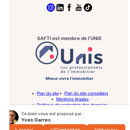
SAFTI est membre de l’UNIS
Mieux vivre l’immobilier
Plan du site
·
Plan du site conseillers
·
Mentions légales
·
Politique de protection des données
·
Barème d'honoraires
·
Paramétrer mes cookies
Ce bien vous est proposé par :
Yves Garrec
© SAFTI 2026. Tous droits réservés.
Contacter