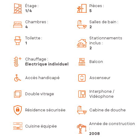
Étage
:
Pièces
:
1
/4
5
Chambres
:
Salles de bain
:
4
2
Toilette
:
Stationnements
1
inclus
:
2
Chauffage :
Balcon
Électrique individuel
Accès handicapé
Ascenseur
Interphone /
Double vitrage
Vidéophone
Résidence sécurisée
Cabine de douche
Année de construction
Cuisine équipée
:
2008