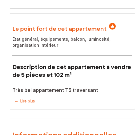
Le point fort de cet appartement
Etat général, équipements, balcon, luminosité,
organisation intérieur
Description de cet appartement à vendre
de 5 pièces et 102 m²
Très bel appartement T5 traversant
T5 AVEC GRAND BALCON ET SANS VIS A VIS
Lire plus
En exclusivité sur la commune de Saint Genis Laval, proche
de toutes les commodités, écoles, hôpitaux et transports
dont le métro B, je vous invite à découvrir ce très bel
appartement traversant de 102 m² avec balcon doublement
exposé et sans vis à vis.