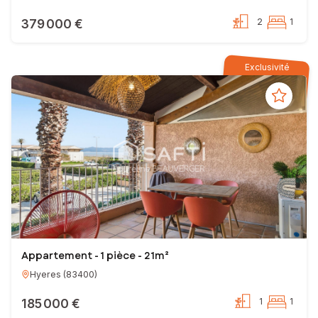
379 000 €
2
1
Exclusivité
Appartement - 1 pièce - 21m²
Hyeres
(
83400
)
185 000 €
1
1