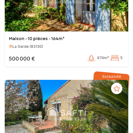
Maison - 10 pièces - 164m²
La Garde
(
83130
)
500 000 €
974m²
5
Exclusivité