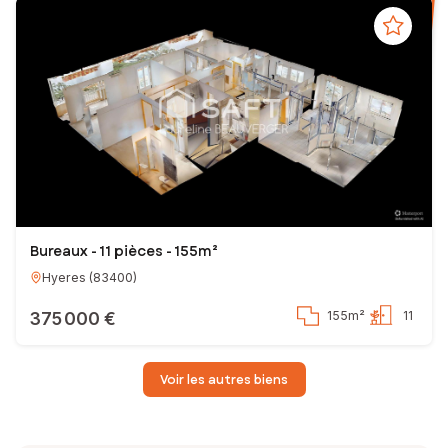
Bureaux - 11 pièces - 155m²
Hyeres
(
83400
)
375 000 €
155m²
11
Voir les autres biens