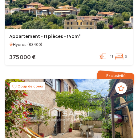
Appartement - 11 pièces - 140m²
Hyeres
(
83400
)
375 000 €
11
6
Exclusivité
Coup de coeur