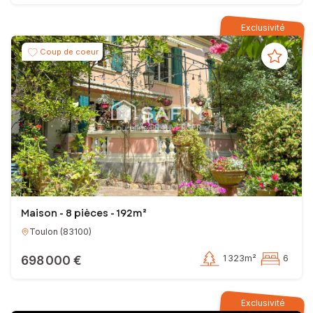
Exclusivité
Coup de coeur
Maison - 8 pièces - 192m²
Toulon
(
83100
)
698 000 €
1 323m²
6
Exclusivité