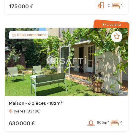
175 000 €
2
1
Exclusivité
Sous compromis
Maison - 6 pièces - 182m²
Hyeres
(
83400
)
630 000 €
605m²
4