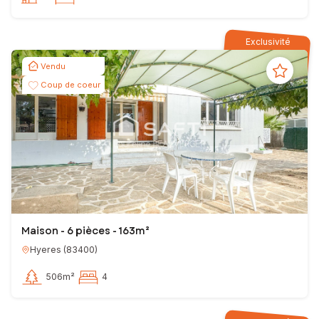
Exclusivité
Vendu
Coup de coeur
Maison - 6 pièces - 163m²
Hyeres
(
83400
)
506m²
4