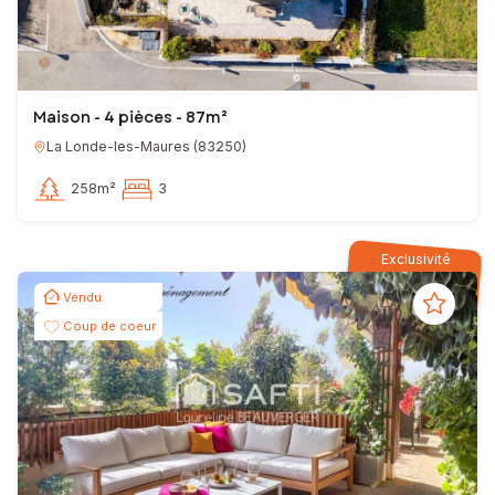
Maison - 4 pièces - 87m²
La Londe-les-Maures
(
83250
)
258m²
3
Exclusivité
Vendu
Coup de coeur