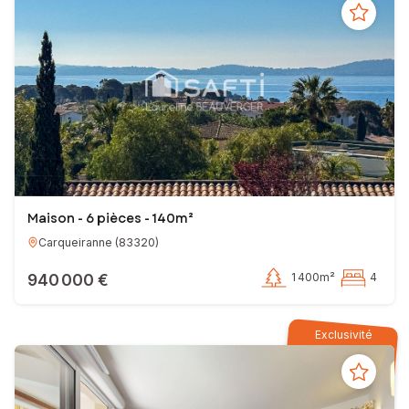
Maison - 6 pièces - 140m²
Carqueiranne
(
83320
)
940 000 €
1 400m²
4
Exclusivité