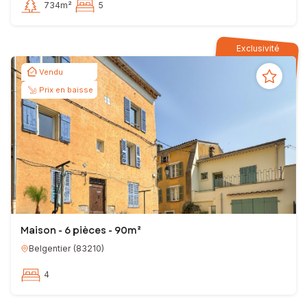
734m²
5
Exclusivité
Vendu
Prix en baisse
Maison - 6 pièces - 90m²
Belgentier
(
83210
)
4