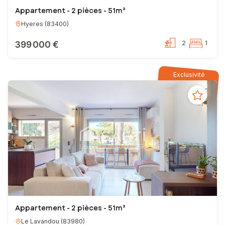
Appartement - 2 pièces - 51m²
Hyeres
(
83400
)
399 000 €
2
1
Exclusivité
Appartement - 2 pièces - 51m²
Le Lavandou
(
83980
)