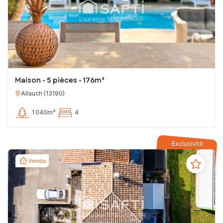
Maison - 5 pièces - 176m²
Allauch
(
13190
)
1 040m²
4
Exclusivité
Vendu