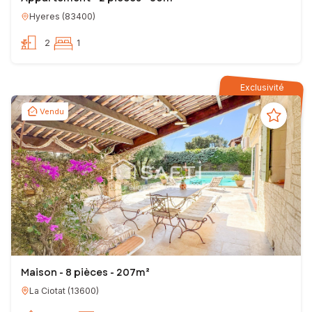
Hyeres
(
83400
)
2
1
Exclusivité
Vendu
Maison - 8 pièces - 207m²
La Ciotat
(
13600
)