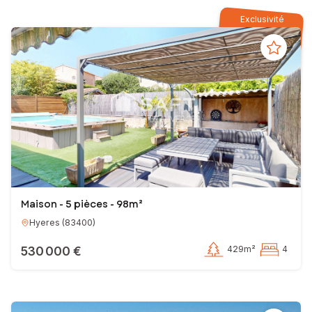
Exclusivité
Maison - 5 pièces - 98m²
Hyeres
(
83400
)
530 000 €
429m²
4