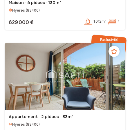
Maison - 6 pièces - 130m²
Hyeres
(
83400
)
629 000 €
1 012m²
4
Exclusivité
Appartement - 2 pièces - 33m²
Hyeres
(
83400
)