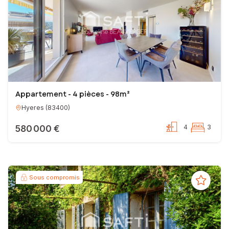
Appartement - 4 pièces - 98m²
Hyeres
(
83400
)
580 000 €
4
3
Sous compromis