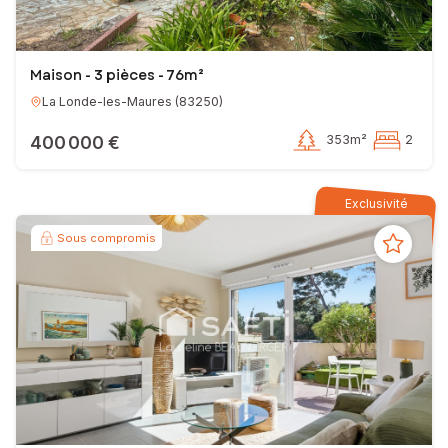
Maison - 3 pièces - 76m²
La Londe-les-Maures
(
83250
)
400 000 €
353m²
2
Exclusivité
Sous compromis