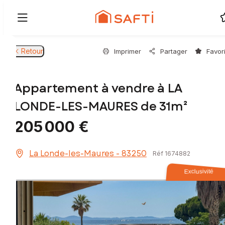
Retour
Imprimer
Partager
Favor
Appartement à vendre à LA
LONDE-LES-MAURES de 31m²
205 000 €
La Londe-les-Maures - 83250
Réf 1674882
Exclusivité