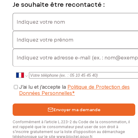
Prix de vente : 205 000 €
Je souhaite être recontacté :
Honoraires charge vendeur
Indiquez votre nom
Contactez votre conseiller SAFTI : Laureline BEAUVERGER,
Tél. : 06 19 52 86 73, E-mail : laureline.beauverger@safti.fr -
EI - Agent commercial immatriculé au RSAC de Toulon sous
Indiquez votre prénom
le numéro 901 527 192
E-mail
J’ai lu et j’accepte la
Politique de Protection des
Données Personnelles
*
Envoyer ma demande
Conformément à l’article L.223-2 du Code de la consommation, il
est rappelé que le consommateur peut user de son droit à
s’inscrire gratuitement sur la liste d’opposition au démarchage
téléphonique sur le site
www.bloctel.gouv.fr
.