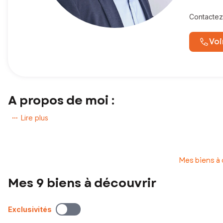
Contactez
Voi
A propos de moi :
Bonjour et bienvenue sur mon site !
Lire plus
Vous êtes à la recherche d’un
accompagnement personnalisé et
Mes biens à
privilégié et de vous apporter efficacité, professionnalisme et rig
Mes 9 biens à découvrir
Montois depuis 20 ANS, bénéficiez de mon expertise sur Monts et
Mes expériences professionnelles d’ancien banquier et d' ancien di
Exclusivités
Avec
Safti, réseau immobilier leader, profitez de sa renom