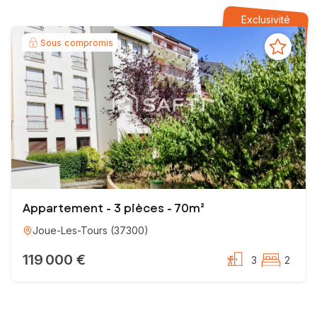
 satisfaction et une réussite !
Exclusivité
Sous compromis
Appartement - 3 pièces - 70m²
Joue-Les-Tours
(
37300
)
119 000 €
3
2