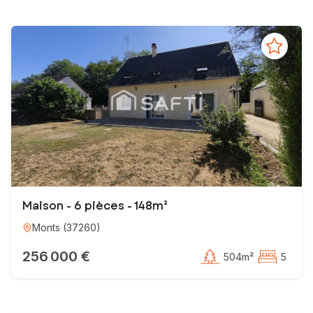
ce
, pour que
votre projet unique soit une priorité, une source de
er et de concrétiser votre projet !
Maison - 6 pièces - 148m²
Monts
(
37260
)
256 000 €
504m²
5