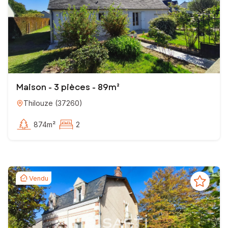
Maison - 3 pièces - 89m²
Thilouze
(
37260
)
874m²
2
Vendu