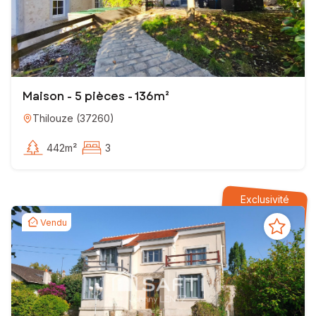
Maison - 5 pièces - 136m²
Thilouze
(
37260
)
442m²
3
Exclusivité
Vendu