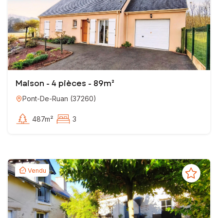
Maison - 4 pièces - 89m²
Pont-De-Ruan
(
37260
)
487m²
3
Vendu