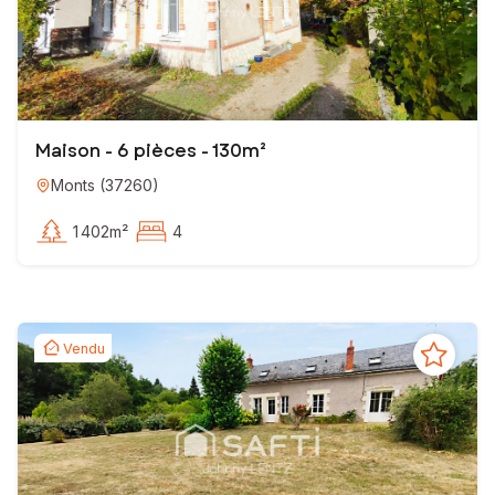
Maison - 6 pièces - 130m²
Monts
(
37260
)
1 402m²
4
Vendu