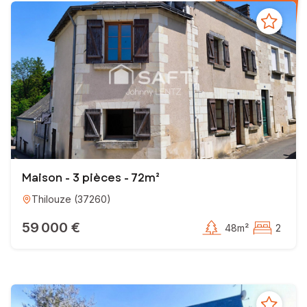
Maison - 3 pièces - 72m²
Thilouze
(
37260
)
59 000 €
48m²
2