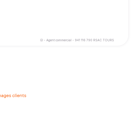
EI - Agent commercial - 941 116 790 RSAC TOURS
ute sérénité
, je vous propose d’être votre interlocuteur
ages clients
te ou l’achat d’un bien immobilier.