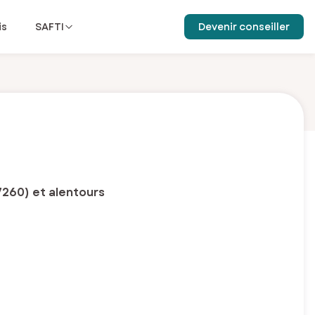
is
SAFTI
Devenir conseiller
7260) et alentours