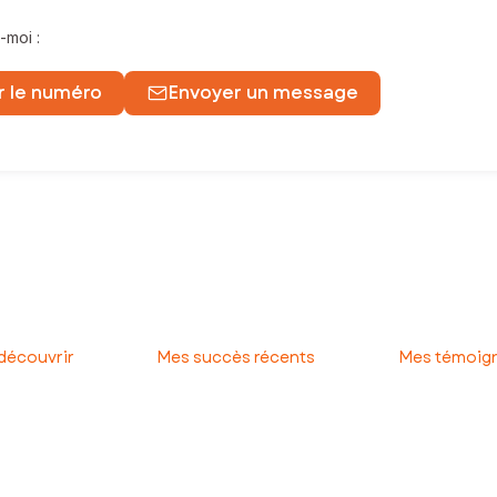
-moi :
r le numéro
Envoyer un message
 de proximité pour concrétiser votre projet immobilier en to
 découvrir
Mes succès récents
Mes témoign
ueur !
 les alentours.
agnostiqueur immobilier seront de vrais atouts pour faciliter la ven
mée, de sa notoriété et de sa puissance de communication.