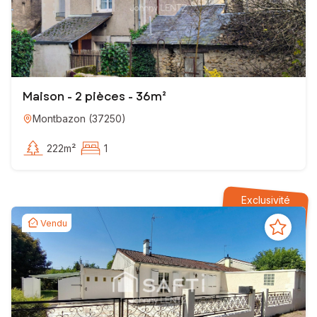
Maison - 2 pièces - 36m²
Montbazon
(
37250
)
222m²
1
Exclusivité
Vendu