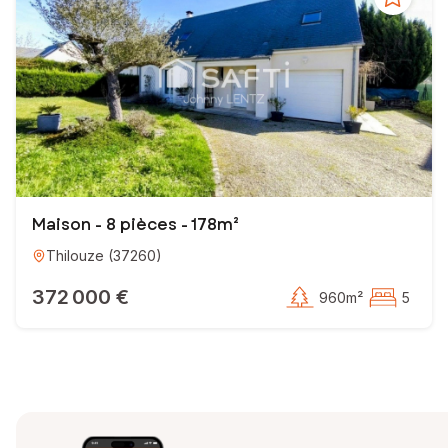
Maison - 8 pièces - 178m²
Thilouze
(
37260
)
372 000 €
960m²
5