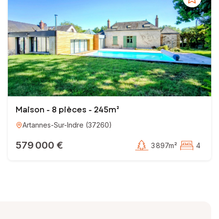
Maison - 8 pièces - 245m²
Artannes-Sur-Indre
(
37260
)
579 000 €
3 897m²
4