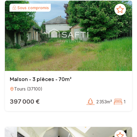
Sous compromis
Maison - 3 pièces - 70m²
Tours
(
37100
)
397 000 €
2 353m²
1