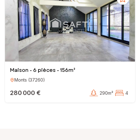
Maison - 6 pièces - 156m²
Monts
(
37260
)
280 000 €
290m²
4