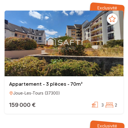
Je mets
mon engagement et ma détermination à votre servi
Exclusivité
N’attendez plus, contactez-moi ! Je serai ravi de vous accompagn
Johnny Lentz
Votre conseiller immobilier indépendant SAFTI,
La vie vous réussit !
EI - Agent commercial - 941 116 790 RSAC TOURS
Appartement - 3 pièces - 70m²
Joue-Les-Tours
(
37300
)
159 000 €
3
2
Exclusivité