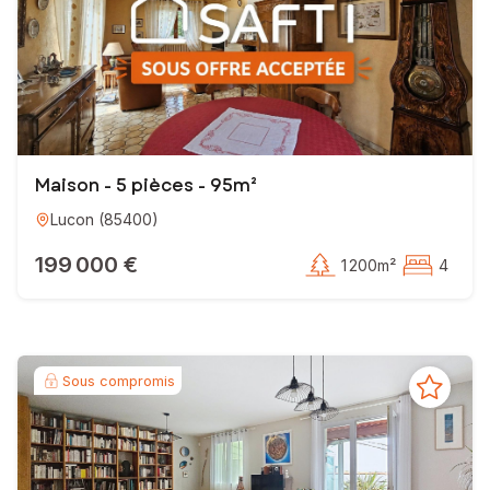
Maison - 5 pièces - 95m²
Lucon
(
85400
)
199 000 €
1 200m²
4
Sous compromis