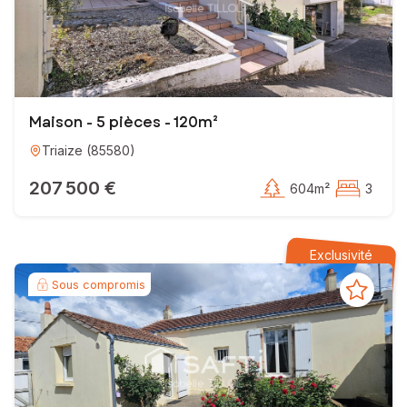
Maison - 5 pièces - 120m²
Triaize
(
85580
)
207 500 €
604m²
3
Exclusivité
Sous compromis