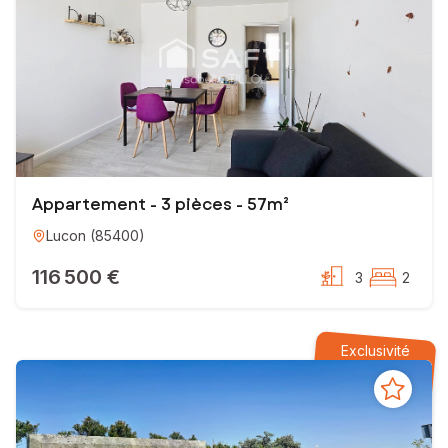
Appartement - 3 pièces - 57m²
Lucon
(
85400
)
116 500 €
3
2
Exclusivité