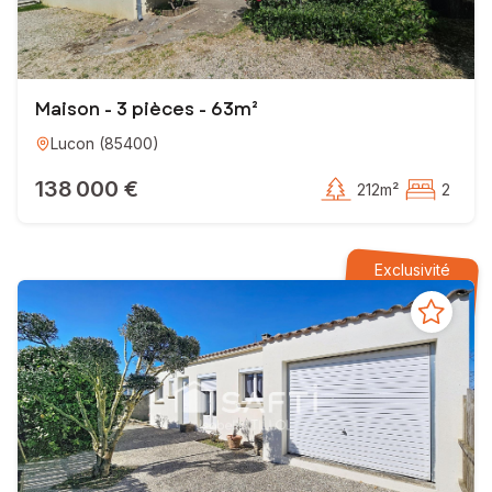
Maison - 3 pièces - 63m²
Lucon
(
85400
)
138 000 €
212m²
2
Exclusivité