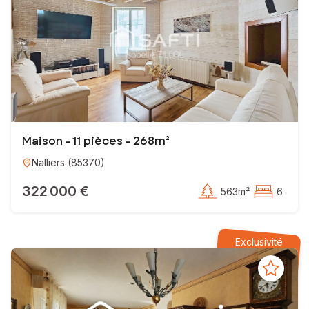
Maison - 11 pièces - 268m²
Nalliers
(
85370
)
322 000 €
563m²
6
Exclusivité