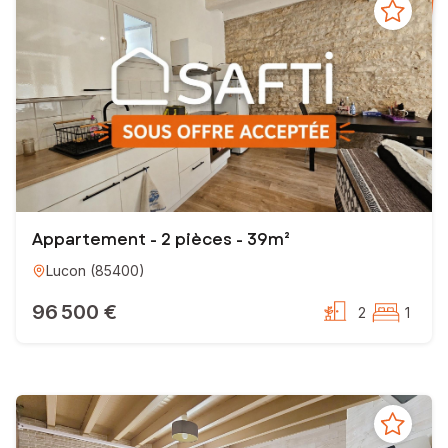
Appartement - 2 pièces - 39m²
Lucon
(
85400
)
96 500 €
2
1