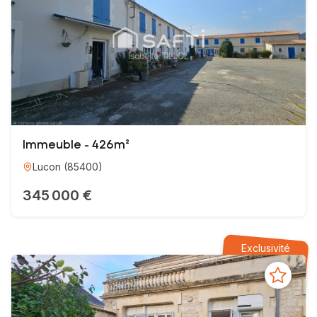
Immeuble - 426m²
Lucon
(
85400
)
345 000 €
Exclusivité