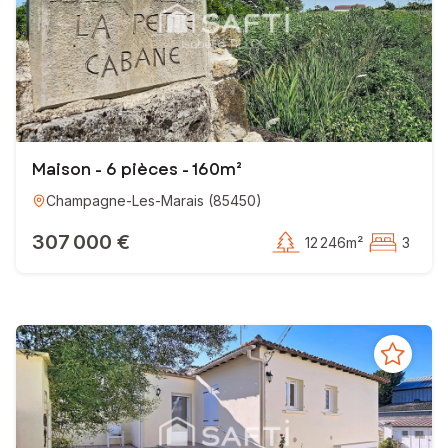
Maison - 6 pièces - 160m²
Champagne-Les-Marais
(
85450
)
307 000 €
12 246m²
3