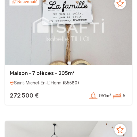
Nouveauté
Ensemble nous ferons de votre rêve une réalité.
Isabelle TILLOL
Conseillère Indépendante en Immobilier
EI - Agent commercial - 835 323 007 RSAC LA ROCHE-SUR-YON
Maison - 7 pièces - 205m²
Saint-Michel-En-L'Herm
(
85580
)
272 500 €
951m²
5