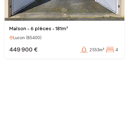
Maison - 6 pièces - 181m²
Lucon
(
85400
)
449 900 €
2 553m²
4