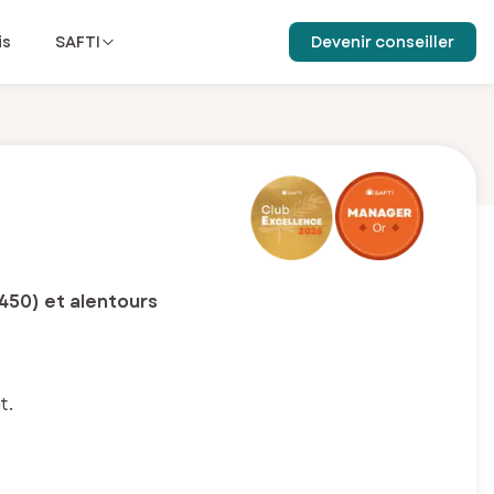
is
SAFTI
Devenir conseiller
450) et alentours
t.