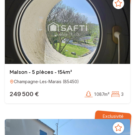
Maison - 5 pièces - 154m²
Champagne-Les-Marais
(
85450
)
249 500 €
1 087m²
3
Exclusivité