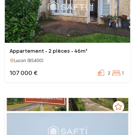
Appartement - 2 pièces - 46m²
Lucon
(
85400
)
107 000 €
2
1