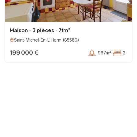
Maison - 3 pièces - 71m²
Saint-Michel-En-L'Herm
(
85580
)
199 000 €
967m²
2