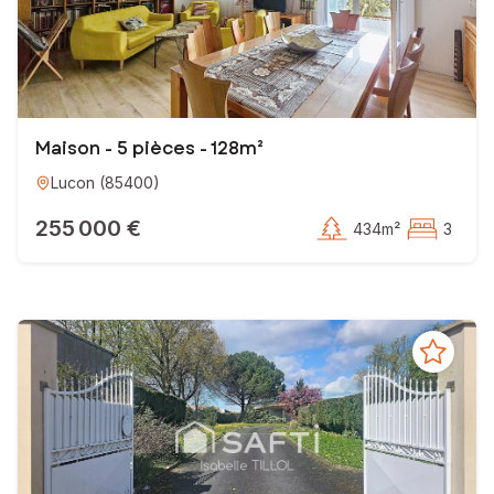
Maison - 5 pièces - 128m²
Lucon
(
85400
)
255 000 €
434m²
3