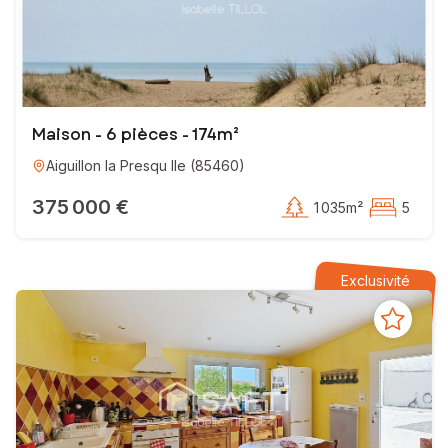
Maison - 6 pièces - 174m²
Aiguillon la Presqu Ile
(
85460
)
375 000 €
1 035m²
5
Exclusivité