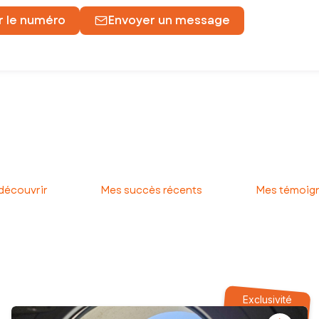
r le numéro
Envoyer un message
ns nécessaires
à sa réalisation.
 découvrir
Mes succès récents
Mes témoign
tion précise
.
 chez le notaire.
Exclusivité