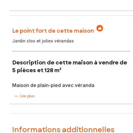
Le point fort de cette maison
Jardin clos et jolies vérandas
Description de cette maison à vendre de
5 pièces et 128 m²
Maison de plain-pied avec véranda
SAFTI Isabelle TILLOL vous présente sur Luçon, dans un
Lire plus
quartier recherché, calme et proche du centre ville.
Maison composée, d'une entrée par une véranda, d'un
séjour/salon avec sa cheminée à insert , d'une cuisine
fermée, aménagée et équipée avec de nombreux
rangements et d'un espace nuit avec 2 chambres, une salle
Informations additionnelles
d'eau et un WC séparé.