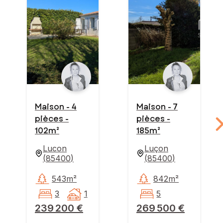
Maison - 4
Maison - 7
pièces -
pièces -
102m²
185m²
Lucon
Luçon
(
85400
)
(
85400
)
543m²
842m²
3
1
5
239 200 €
269 500 €