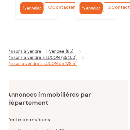
Contacter
Contact
Appeler
Appeler
WhatsApp
>
>
Maisons à vendre
Vendée (85)
>
Maisons à vendre à LUCON (85400)
Maison à vendre à LUCON de 128m²
Annonces immobilières par
département
Vente de maisons