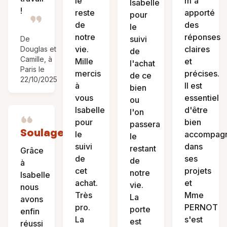
le
m'a
Isabelle
!
reste
apporté
pour
de
des
le
notre
réponses
suivi
De
vie.
claires
Douglas et
de
Camille, à
Mille
et
l'achat
Paris le
mercis
précises.
de ce
22/10/2025
à
Il est
bien
vous
essentiel
ou
Isabelle
d'être
l'on
pour
bien
passera
Soulagement
le
accompag
le
suivi
dans
restant
Grâce
de
ses
de
à
cet
projets
notre
Isabelle
achat.
et
vie.
nous
Très
Mme
La
avons
pro.
PERNOT
porte
enfin
La
s'est
est
réussi