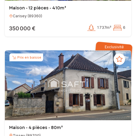
Maison - 12 pièces - 410m²
Carisey
(
89360
)
350 000 €
1 737m²
6
Exclusivité
Prix en baisse
Maison - 4 pièces - 80m²
Tissey
(
89700
)