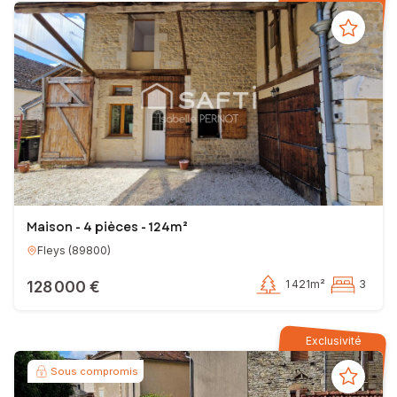
Maison - 4 pièces - 124m²
Fleys
(
89800
)
128 000 €
1 421m²
3
Exclusivité
Sous compromis