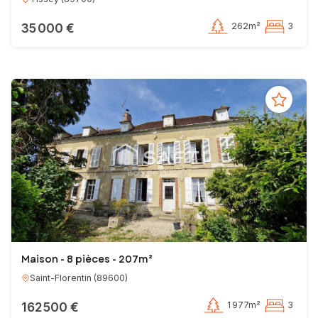
35 000 €
262m²
3
Maison - 8 pièces - 207m²
Saint-Florentin
(
89600
)
162 500 €
1 977m²
3