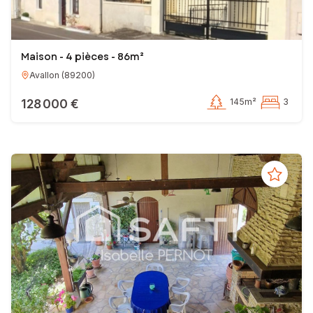
Maison - 4 pièces - 86m²
Avallon
(
89200
)
128 000 €
145m²
3