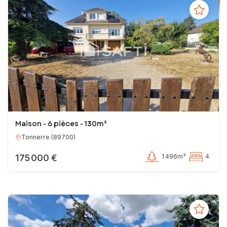
-Faire briller votre bien sur le marché immobilier avec des conseils
avisés et une évaluation précise,
-Mettre en œuvre mes compétences techniques, juridiques et
financières pour votre projet,
-Diffuser votre annonce à grande échelle, avec une touche de magie
pour attirer les acheteurs sérieux,
-Vous suivre pas à pas jusqu'à la signature chez le notaire, avec un
sourire et un café chaud à portée de main !
Avec le soutien innovant de SAFTI et notre arsenal d'outils
performants, nous avons toutes les cartes en main pour faire de
votre projet immobilier une réussite.
Maison - 6 pièces - 130m²
Tonnerre
(
89700
)
Chablisiens, Tonnerrois, Florentinois, contactez-moi dès aujourd'hui
pour une rencontre. Merci de m'accorder votre confiance et à très
175 000 €
1 496m²
4
bientôt !
JE RECRUTE: Lien ci-dessous
https://www.linkedin.com/jobs/view/3845950034/?
refId=mop0t8KvR6ij11q2RRQP2w==&trackingId=mop0t8KvR6ij11q2RRQ
Avec tout mon enthousiasme,