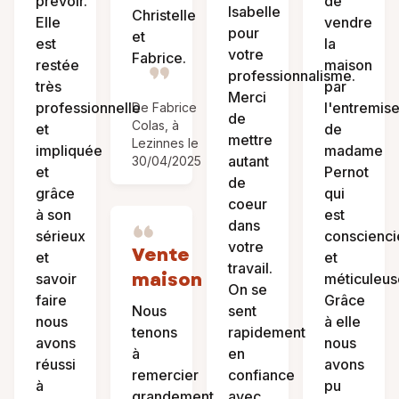
prévoir.
de
Isabelle
Christelle
Elle
vendre
pour
et
est
la
votre
Fabrice.
restée
maison
professionnalisme.
très
par
Merci
professionnelle
l'entremis
De Fabrice
de
Colas, à
et
de
mettre
Lezinnes le
impliquée
madame
autant
30/04/2025
et
Pernot
de
grâce
qui
coeur
à son
est
dans
sérieux
conscienc
votre
Vente
et
et
travail.
maison
savoir
méticuleus
On se
faire
Grâce
Nous
sent
nous
à elle
tenons
rapidement
avons
nous
à
en
réussi
avons
remercier
confiance
à
pu
grandement
avec