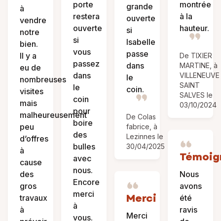
porte
montrée
grande
à
restera
à la
ouverte
vendre
ouverte
hauteur.
si
notre
si
Isabelle
bien.
vous
passe
Il y a
De TIXIER
passez
dans
MARTINE, à
eu de
dans
VILLENEUVE
le
nombreuses
SAINT
le
coin.
visites
SALVES le
coin
mais
03/10/2024
pour
malheureusement
De Colas
boire
peu
fabrice, à
des
Lezinnes le
d’offres
bulles
30/04/2025
à
Témoig
avec
cause
nous.
des
Nous
Encore
gros
avons
merci
Merci
travaux
été
à
à
ravis
Merci
vous.