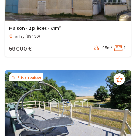
Maison - 2 pièces - 61m²
Tanlay
(
89430
)
59 000 €
95m²
1
Prix en baisse