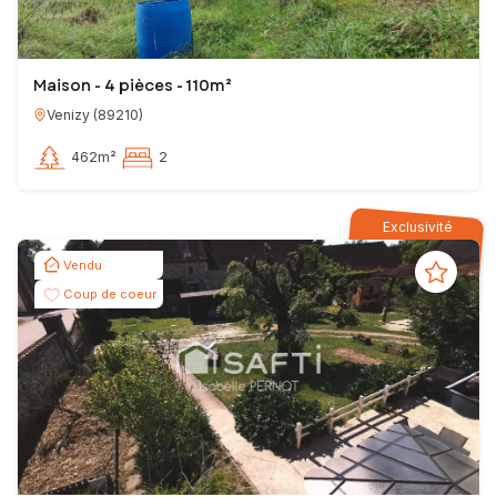
Maison - 4 pièces - 110m²
Venizy
(
89210
)
462m²
2
Exclusivité
Vendu
Coup de coeur