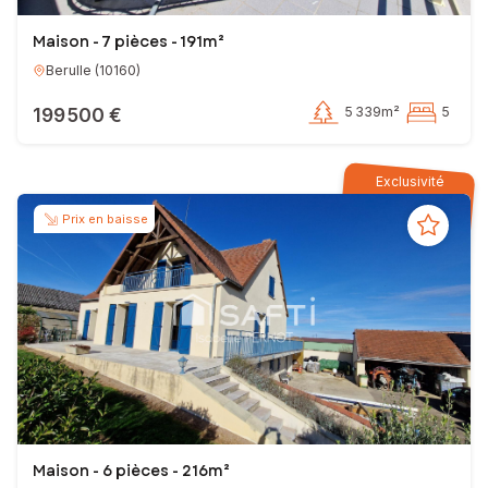
Maison - 7 pièces - 191m²
Berulle
(
10160
)
199 500 €
5 339m²
5
Exclusivité
Prix en baisse
Maison - 6 pièces - 216m²