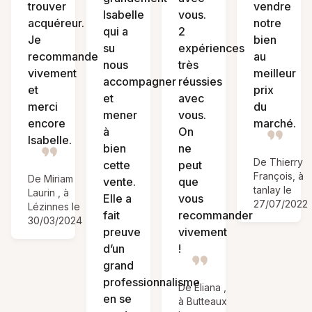
trouver
vendre
Isabelle
vous.
acquéreur.
notre
qui a
2
Je
bien
su
expériences
recommande
au
nous
très
vivement
meilleur
accompagner
réussies
et
prix
et
avec
merci
du
mener
vous.
encore
marché.
à
On
Isabelle.
bien
ne
De Thierry
cette
peut
François, à
De Miriam
vente.
que
tanlay le
Laurin , à
Elle a
vous
27/07/2022
Lézinnes le
fait
recommander
30/03/2024
preuve
vivement
d’un
!
grand
professionnalisme
De Éliana ,
en se
à Butteaux