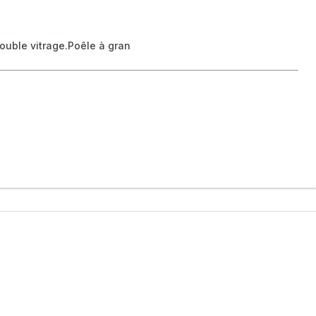
ouble vitrage.Poêle à gran
ER et hôpital), cette maison de village en pierre d’environ 67