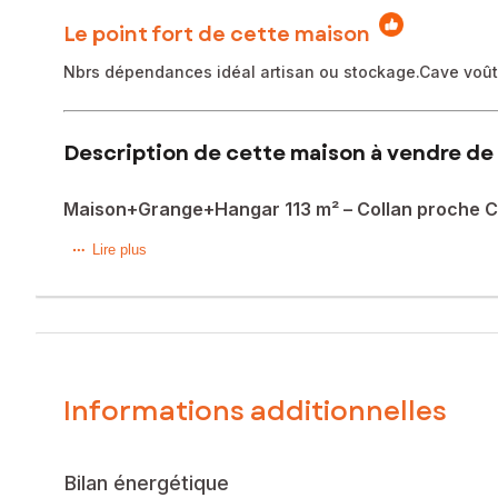
Le point fort de cette maison
Nbrs dépendances idéal artisan ou stockage.Cave voûté
Description de cette maison à vendre de 
Maison+Grange+Hangar 113 m² – Collan proche C
Artisans, micro-entrepreneurs ou amateurs de grands espac
Lire plus
Située dans le village de Collan (89700), à proximité de C
m² habitables offre un fort potentiel pour une activité profe
Partie habitation:
-Séjour avec cuisine ouverte
Informations additionnelles
-Salle d’eau et WC indépendant.
-À l’étage : palier et 2 chambres
-Grenier au-dessus
-Cave voûtée en dessous
Bilan énergétique
-Maison habitable avec rafraichissement, Extension possibl