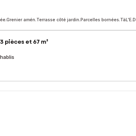
e.Grenier amén.Terrasse côté jardin.Parcelles bornées.TàL'E.D
3 pièces et 67 m²
hablis
es de stockage, cette propriété est faite pour vous !
hablis et de son vignoble, et à quelques minutes de Tonnerre (gare T
ssionnelle à domicile.
e sur la Grange selon vos envies.