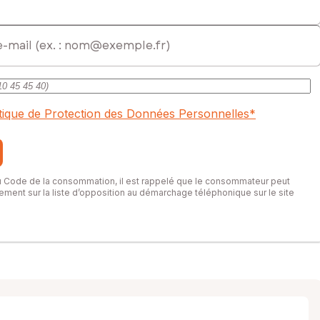
mercial immatriculé au RSAC de AUXERRE sous le numéro 838 128
itique de Protection des Données Personnelles
*
du Code de la consommation, il est rappelé que le consommateur peut
itement sur la liste d’opposition au démarchage téléphonique sur le site