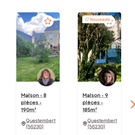
Nouveauté
Maison - 8
Maison - 9
pièces -
pièces -
190m²
185m²
Questembert
Questembert
(
56230
)
(
56230
)