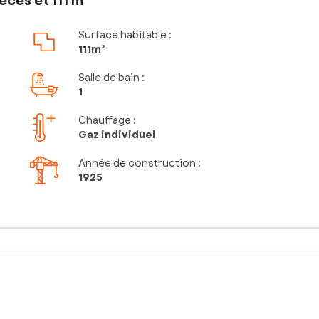
ces et 111 m²
Surface habitable :
111m²
Salle de bain
:
1
Chauffage :
Gaz individuel
Année de construction :
1925