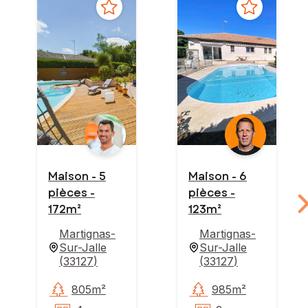
Maison - 5
Maison - 6
pièces -
pièces -
172m²
123m²
Martignas-
Martignas-
Sur-Jalle
Sur-Jalle
(
33127
)
(
33127
)
805m²
985m²