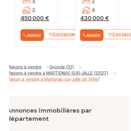
4
3
3
4
450 000 €
430 000 €
Contacter
Contact
Appeler
Appeler
WhatsApp
>
>
Maisons à vendre
Gironde (33)
>
Maisons à vendre à MARTIGNAS-SUR-JALLE (33127)
Maison à vendre à Martignas-sur-Jalle de 149m²
Annonces immobilières par
département