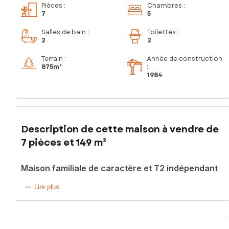
Pièces
:
Chambres
:
7
5
Salles de bain
:
Toilettes
:
2
2
Terrain :
Année de construction
875m²
:
1984
Description de cette maison à vendre de
7 pièces et 149 m²
Maison familiale de caractère et T2 indépendant
Sur la commune recherchée de Martignas-sur-Jalle,
Lire plus
idéalement située entre Bordeaux et le bassin d’Arcachon, à
une dizaine de minutes de l’aéroport et des entreprises du
pôle aéronautique, découvrez cette charmante maison de
plain-pied de 149 m², nichée dans un environnement