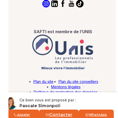
SAFTI est membre de l’UNIS
Mieux vivre l’immobilier
Plan du site
·
Plan du site conseillers
·
Mentions légales
·
Politique de protection des données
·
Barème d'honoraires
·
Paramétrer mes cookies
Ce bien vous est proposé par :
Pascale Simonpoli
© SAFTI 2026. Tous droits réservés.
Contacter
Appeler
WhatsApp