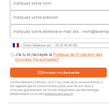
découvrir tout le potentiel de cette maison.
Indiquez votre prénom
Informations pour les conseillers immobiliers :
Je suis pleinement ouvert au partage et aux collaborations
inter-agences. Les visites et ventes en inter-cabinet sont les
E-mail
bienvenues, dans l’objectif d’assurer à mes clients un
accompagnement optimal et une mise en relation efficace
avec tous les acheteurs potentiels.
Les informations sur les risques auxquels ce bien est
exposé sont disponibles sur le site Géorisques :
J’ai lu et j’accepte la
Politique de Protection des
www.georisques.gouv.fr
Données Personnelles
*
Prix de vente : 220 000 €
Honoraires charge vendeur
Envoyer ma demande
Contactez votre conseiller SAFTI : Michael BERTONECHE,
Conformément à l’article L.223-2 du Code de la consommation, il
Tél. : 06 19 91 11 03, E-mail : michael.bertoneche@safti.fr - EI
est rappelé que le consommateur peut user de son droit à
- Agent commercial immatriculé au RSAC de Libourne sous
s’inscrire gratuitement sur la liste d’opposition au démarchage
téléphonique sur le site
www.bloctel.gouv.fr
.
le numéro 821635356