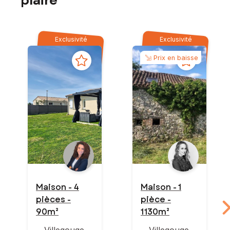
plaire
Exclusivité
Exclusivité
Prix en baisse
Maison - 4
Maison - 1
pièces -
pièce -
90m²
1 130m²
Villegouge
Villegouge