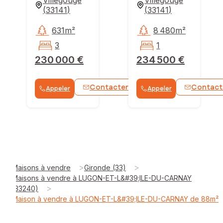
(
33141
)
(
33141
)
631m²
8 480m²
3
1
230 000 €
234 500 €
Contacter
Contact
Appeler
Appeler
WhatsApp
>
>
Maisons à vendre
Gironde (33)
Maisons à vendre à LUGON-ET-L&#39;ILE-DU-CARNAY
>
(33240)
Maison à vendre à LUGON-ET-L&#39;ILE-DU-CARNAY de 88m²