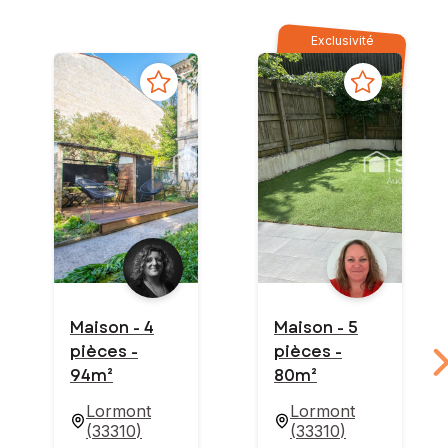
Exclusivité
Maison - 4
Maison - 5
pièces -
pièces -
94m²
80m²
Lormont
Lormont
(
33310
)
(
33310
)