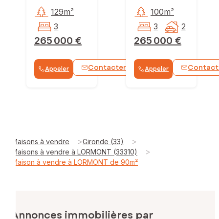
129m²
100m²
3
3
2
265 000 €
265 000 €
Contacter
Contact
Appeler
Appeler
WhatsApp
>
>
Maisons à vendre
Gironde (33)
>
Maisons à vendre à LORMONT (33310)
Maison à vendre à LORMONT de 90m²
Annonces immobilières par