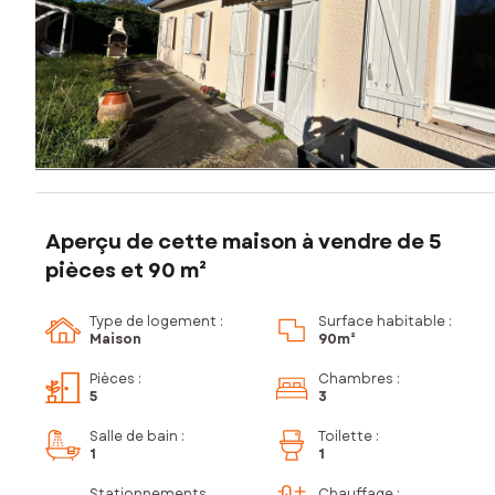
Aperçu de cette maison à vendre de 5
pièces et 90 m²
Type de logement :
Surface habitable :
Maison
90m²
Pièces
:
Chambres
:
5
3
Salle de bain
:
Toilette
:
1
1
Stationnements
Chauffage :