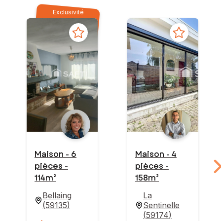
Exclusivité
Maison - 6
Maison - 4
pièces -
pièces -
114m²
158m²
Bellaing
La
(
59135
)
Sentinelle
(
59174
)