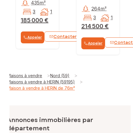
435m²
264m²
3
1
3
1
185 000 €
214 500 €
Contacter
Appeler
WhatsApp
Contact
Appeler
>
>
Maisons à vendre
Nord (59)
>
Maisons à vendre à HERIN (59195)
Maison à vendre à HERIN de 76m²
Annonces immobilières par
département