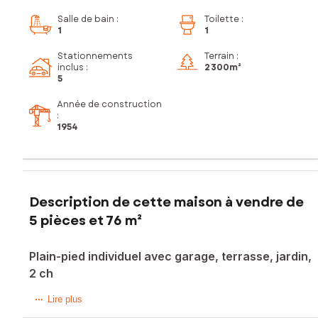
Salle de bain
:
Toilette
:
1
1
Stationnements
Terrain :
inclus
:
2 300m²
5
Année de construction
:
1954
Description de cette maison à vendre de
5 pièces et 76 m²
Plain-pied individuel avec garage, terrasse, jardin,
2 ch
L'alliance parfaite du calme et du confort : une vue
Lire plus
imprenable sur les champs !