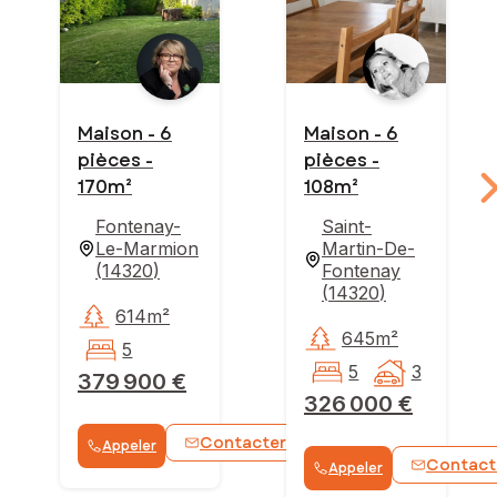
Maison - 6
Maison - 6
pièces -
pièces -
170m²
108m²
Fontenay-
Saint-
Le-Marmion
Martin-De-
(
14320
)
Fontenay
(
14320
)
614m²
645m²
5
5
3
379 900 €
326 000 €
Contacter
Appeler
WhatsApp
Contact
Appeler