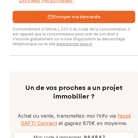
Données Personnelles
*
Envoyer ma demande
Conformément à l’article L.223-2 du Code de la consommation, il
est rappelé que le consommateur peut user de son droit à
s’inscrire gratuitement sur la liste d’opposition au démarchage
téléphonique sur le site
www.bloctel.gouv.fr
.
Un de vos proches a un projet
immobilier ?
Achat ou vente, transmettez-moi l’info via
l’appli
SAFTI Connect
et gagnez 875€ en moyenne.
Mon code à renseigner :
964847