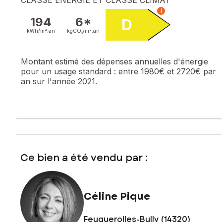
i
194
6*
D
kWh/m².
an
kgCO₂/m².
an
Montant estimé des dépenses annuelles d'énergie
pour un usage standard :
entre 1980€ et 2720€ par
an sur l'année 2021.
Ce bien a été vendu par :
Céline Pique
Feuguerolles-Bully (14320)