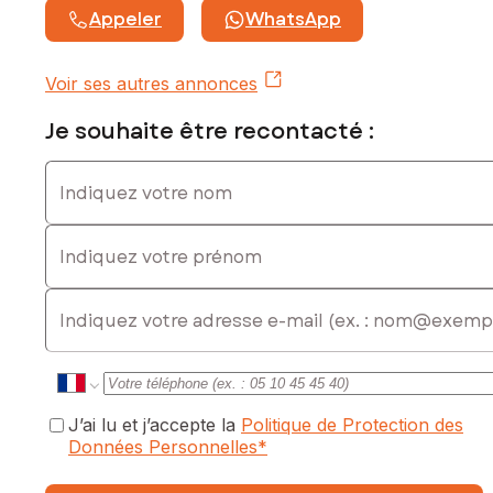
www.georisques.gouv.fr
Appeler
WhatsApp
Prix de vente : 239 000 €
Honoraires charge vendeur
Voir ses autres annonces
Contactez votre conseiller SAFTI : Marion THIERCELIN, Tél. :
Je souhaite être recontacté :
06 26 63 03 79, E-mail : marion.thiercelin@safti.fr - EI -
Agent commercial immatriculé au RSAC de ORLÉANS sous le
Indiquez votre nom
numéro 840 222 814
Indiquez votre prénom
E-mail
J’ai lu et j’accepte la
Politique de Protection des
Données Personnelles
*