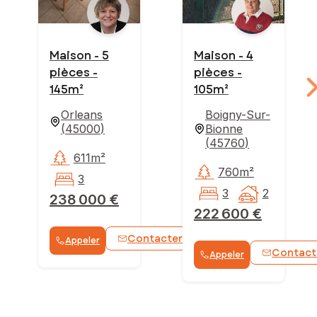
Maison - 5
Maison - 4
pièces -
pièces -
145m²
105m²
Orleans
Boigny-Sur-
(
45000
)
Bionne
(
45760
)
611m²
760m²
3
3
2
238 000 €
222 600 €
Contacter
Appeler
WhatsApp
Contact
Appeler