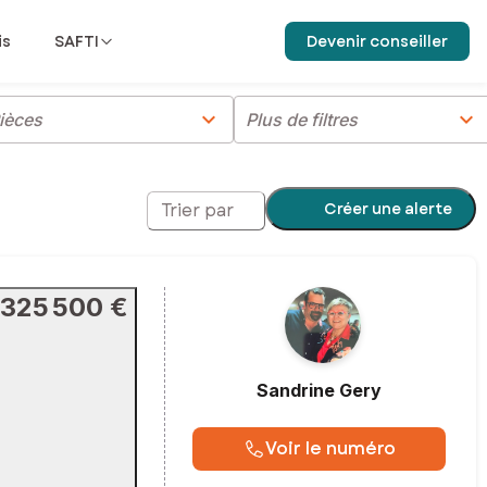
is
SAFTI
Devenir conseiller
chevron_right
chevron_right
ièces
Plus de filtres
Créer une alerte
Trier par
325 500 €
Sandrine
Gery
Voir le numéro