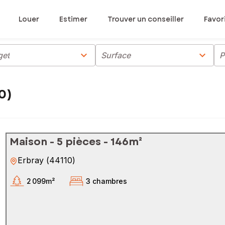
Louer
Estimer
Trouver un conseiller
Favor
chevron_right
chevron_right
get
Surface
P
0)
Maison - 5 pièces - 146m²
Erbray
(
44110
)
2 099m²
3 chambres