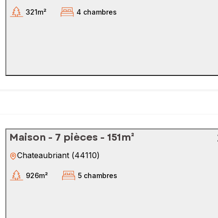
321m²
4 chambres
Maison - 7 pièces - 151m²
Chateaubriant
(
44110
)
926m²
5 chambres