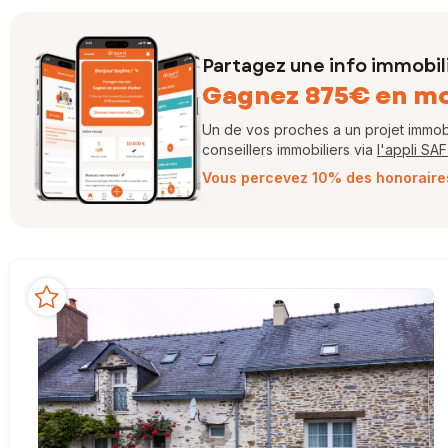
Partagez une info immobil
Gagnez 875€ en m
Un de vos proches a un projet immobil
conseillers immobiliers via
l'appli SA
Vous percevez 10% des honoraires 