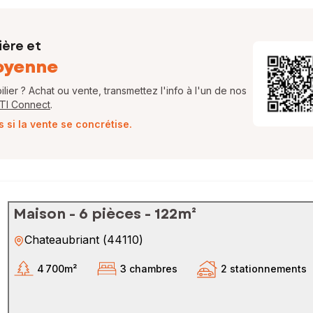
ière et
oyenne
ier ? Achat ou vente, transmettez l'info à l'un de nos
FTI Connect
.
si la vente se concrétise.
Maison - 6 pièces - 122m²
Chateaubriant
(
44110
)
4 700m²
3 chambres
2 stationnements