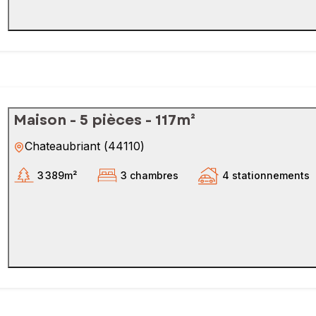
Maison - 5 pièces - 117m²
Chateaubriant
(
44110
)
3 389m²
3 chambres
4 stationnements