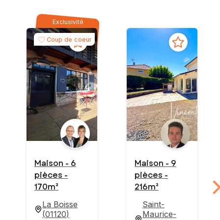
Exclusivité
Coup de coeur
Maison - 6
Maison - 9
pièces -
pièces -
170m²
216m²
La Boisse
Saint-
(
01120
)
Maurice-