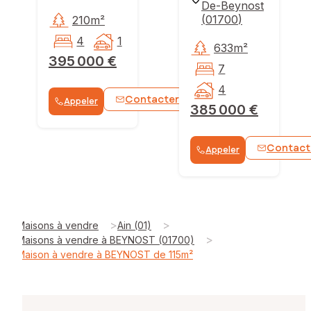
De-Beynost
(
01700
)
210m²
4
1
633m²
395 000 €
7
4
Contacter
Appeler
WhatsApp
385 000 €
Contact
Appeler
>
>
Maisons à vendre
Ain (01)
>
Maisons à vendre à BEYNOST (01700)
Maison à vendre à BEYNOST de 115m²