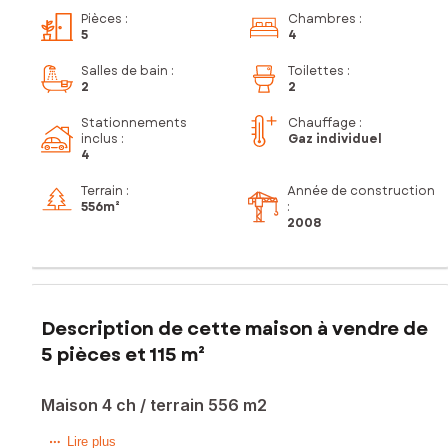
Pièces
:
Chambres
:
5
4
Salles de bain
:
Toilettes
:
2
2
Stationnements
Chauffage :
inclus
:
Gaz individuel
4
Terrain :
Année de construction
556m²
:
2008
Description de cette maison à vendre de
5 pièces et 115 m²
Maison 4 ch / terrain 556 m2
Située à Beynost (01700), cette maison offre un cadre de
Lire plus