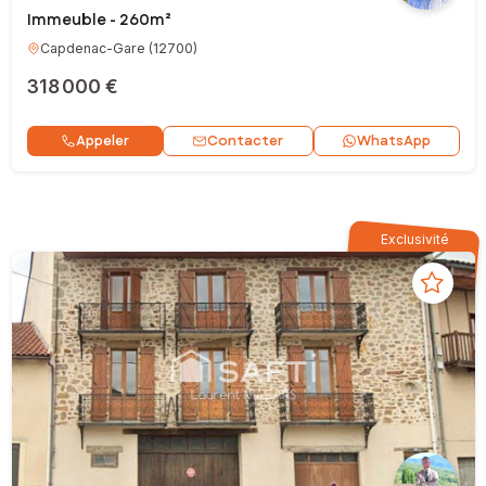
Immeuble - 260m²
Capdenac-Gare
(
12700
)
318 000 €
Contacter
Appeler
WhatsApp
Exclusivité