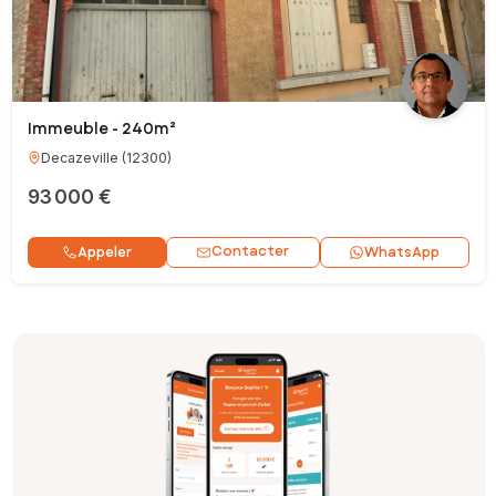
Immeuble - 240m²
Decazeville
(
12300
)
93 000 €
Contacter
Appeler
WhatsApp