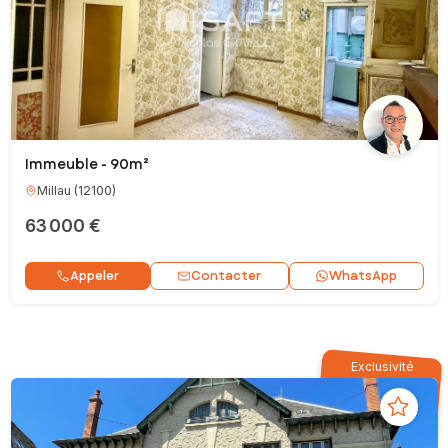
Immeuble - 90m²
Millau
(
12100
)
63 000 €
Contacter
Appeler
WhatsApp
Exclusivité