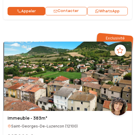
Contacter
Appeler
WhatsApp
Exclusivité
Immeuble - 383m²
Saint-Georges-De-Luzencon
(
12100
)