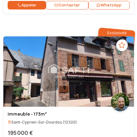
Contacter
Appeler
WhatsApp
Exclusivité
Immeuble - 173m²
Saint-Cyprien-Sur-Dourdou
(
12320
)
195 000 €