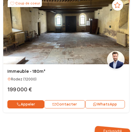
Coup de coeur
Immeuble - 180m²
Rodez
(
12000
)
199 000 €
Contacter
Appeler
WhatsApp
Exclusivité