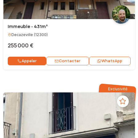
Immeuble - 431m²
Decazeville
(
12300
)
255 000 €
Contacter
Appeler
WhatsApp
Exclusivité