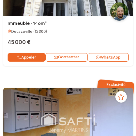
Immeuble - 146m²
Decazeville
(
12300
)
45 000 €
Contacter
Appeler
WhatsApp
Exclusivité