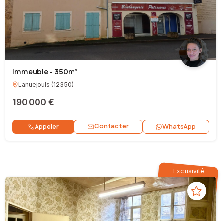
Immeuble - 350m²
Lanuejouls
(
12350
)
190 000 €
Contacter
Appeler
WhatsApp
Exclusivité