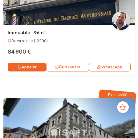
Immeuble - 96m²
Decazeville
(
12300
)
84 900 €
Contacter
Appeler
WhatsApp
Exclusivité