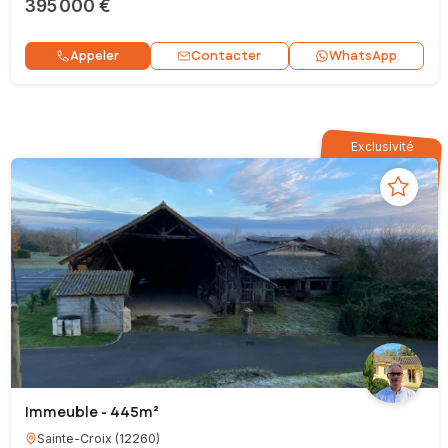
395 000 €
Contacter
Appeler
WhatsApp
Exclusivité
Immeuble - 445m²
Sainte-Croix
(
12260
)