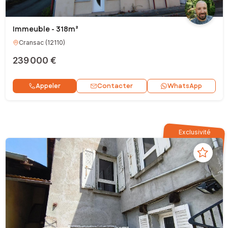
Immeuble - 318m²
Cransac
(
12110
)
239 000 €
Contacter
Appeler
WhatsApp
Exclusivité