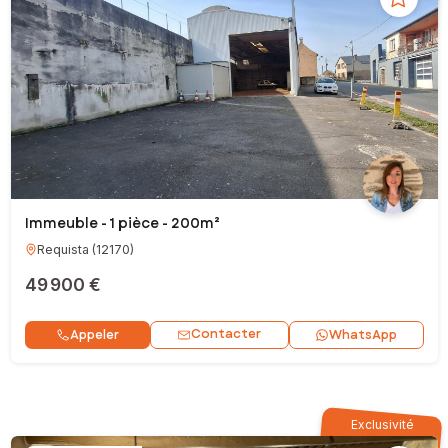
Immeuble - 1 pièce - 200m²
Requista
(
12170
)
49 900 €
Contacter
Appeler
WhatsApp
Exclusivité