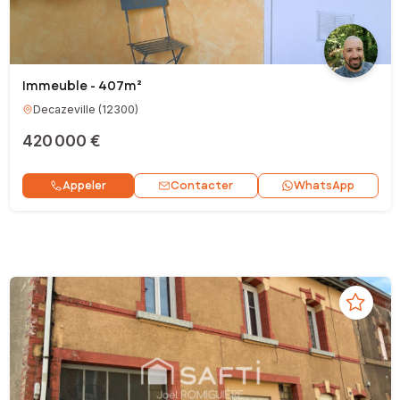
Immeuble - 407m²
Decazeville
(
12300
)
420 000 €
Contacter
Appeler
WhatsApp