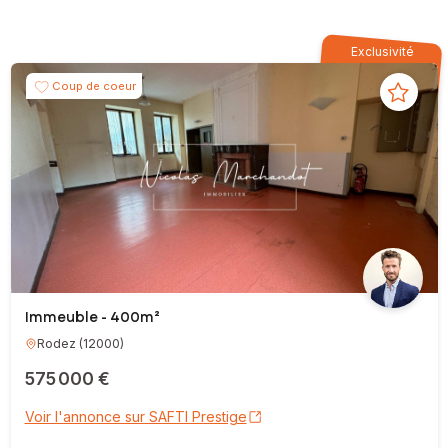
Exclusivité
Coup de coeur
Immeuble - 400m²
Rodez
(
12000
)
575 000 €
Voir l'annonce sur SAFTI Prestige