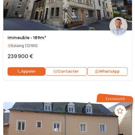
Immeuble - 189m²
Estaing
(
12190
)
239 900 €
Contacter
Appeler
WhatsApp
Exclusivité