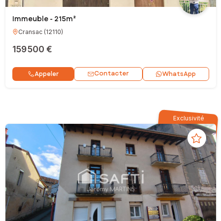
Immeuble - 215m²
Cransac
(
12110
)
159 500 €
Contacter
Appeler
WhatsApp
Exclusivité