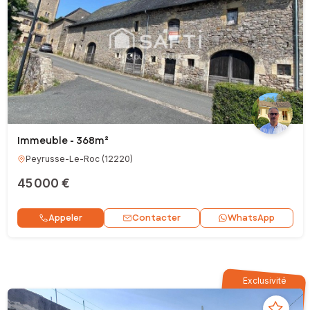
Immeuble - 368m²
Peyrusse-Le-Roc
(
12220
)
45 000 €
Contacter
Appeler
WhatsApp
Exclusivité