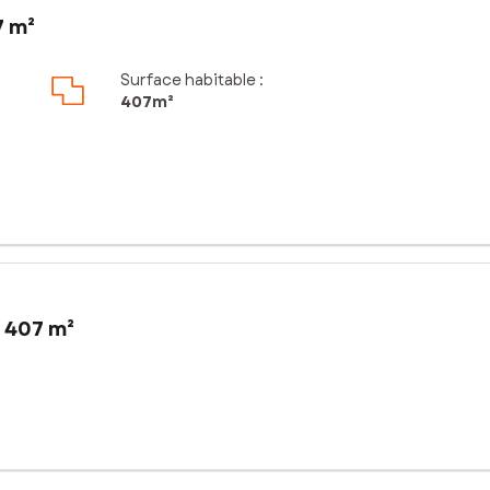
7 m²
Surface habitable :
407m²
 407 m²
ché decazevillois : cet immeuble de rapport d’environ 400?m² habita
et sécurisé. Le bien se compose de 3 appartements T2 et 4 apparteme
ommodités, commerces, écoles et transports. L’emplacement assure u