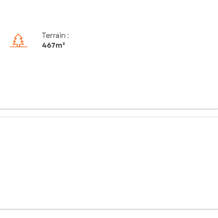
Terrain :
467m²
bles, répartis sur plusieurs niveaux, comprend 7 appartements
nts T3 avec des locataires fiables et historiques, immeuble
ne bonne attractivité locative. Cet immeuble convient