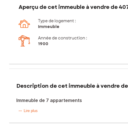
Aperçu de cet immeuble à vendre de 40
Type de logement :
Immeuble
Année de construction :
1900
Description de cet immeuble à vendre de
Immeuble de 7 appartements
En exclusivité, une opportunité rare à la vente sur le mar
Lire plus
entièrement loués, offrant un rendement locatif immédiat 
bien entretenu. Situé dans un secteur calme, proche des c