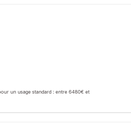
main, avec une gestion locative facilitée et un excellent rapport sur
 de vous le faire découvrir.
sé sont disponibles sur le site Géorisques : www.georisques.gouv.fr
 0768663635, E-mail : jeremy.martins@safti.fr - EI - Agent commerci
pour un usage standard :
entre 6480€ et