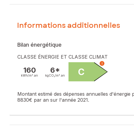
parfaitement pour un investisseur souhaitant un bien clé en 
Jeremy Martins, votre conseiller Safti, qui se fera un plaisir
Les informations sur les risques auxquels ce bien est expo
Informations additionnelles
Prix de vente : 420 000 €
Honoraires charge vendeur
Bilan énergétique
Contactez votre conseiller SAFTI : Jérémy MARTINS, Tél. :
CLASSE ÉNERGIE ET CLASSE CLIMAT
i
160
6*
C
kWh/m².
an
kgCO₂/m².
an
Montant estimé des dépenses annuelles d'énergie 
8830€ par an sur l'année 2021.