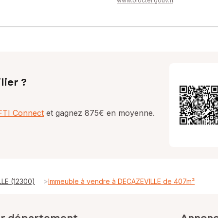
www.bloctel.gouv.fr
.
lier ?
AFTI Connect
et gagnez 875€ en moyenne.
>
LE (12300)
Immeuble à vendre à DECAZEVILLE de 407m²