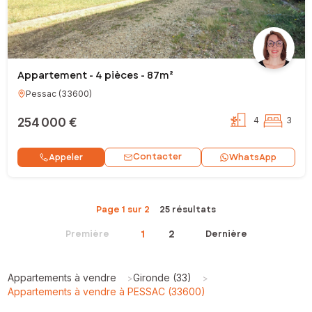
Appartement - 4 pièces - 87m²
Pessac
(
33600
)
254 000 €
4
3
Contacter
Appeler
WhatsApp
Page 1 sur 2
25 résultats
1
2
Première
Dernière
Appartements à vendre
Gironde (33)
>
>
Appartements à vendre à PESSAC (33600)