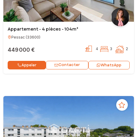
Appartement - 4 pièces - 104m²
Pessac
(
33600
)
449 000 €
4
3
2
Contacter
Appeler
WhatsApp