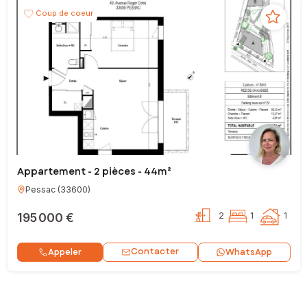
Coup de coeur
Appartement - 2 pièces - 44m²
Pessac
(
33600
)
195 000 €
2
1
1
Contacter
Appeler
WhatsApp