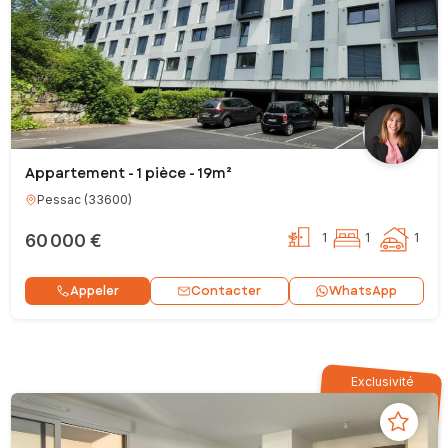
Appartement - 1 pièce - 19m²
Pessac
(
33600
)
60 000 €
1
1
1
Contacter
Appeler
WhatsApp
Exclusivité