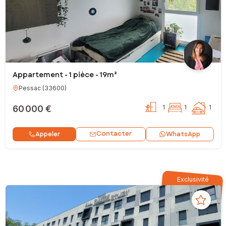
Appartement - 1 pièce - 19m²
Pessac
(
33600
)
60 000 €
1
1
1
Contacter
Appeler
WhatsApp
Exclusivité