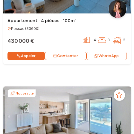
Appartement - 4 pièces - 100m²
Pessac
(
33600
)
430 000 €
4
3
2
Contacter
Appeler
WhatsApp
Nouveauté