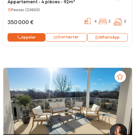
Appartement - 4 pièces - 92m²
Pessac
(
33600
)
350 000 €
4
2
2
Contacter
Appeler
WhatsApp