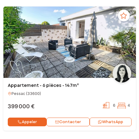
Appartement - 6 pièces - 147m²
Pessac
(
33600
)
399 000 €
6
4
Contacter
Appeler
WhatsApp