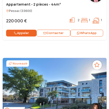
Appartement - 2 pièces - 44m²
Pessac
(
33600
)
220 000 €
2
1
1
Contacter
Appeler
WhatsApp
Nouveauté