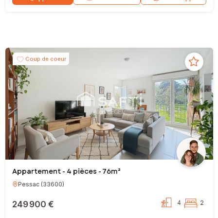
Coup de coeur
Appartement - 4 pièces - 76m²
Pessac
(
33600
)
249 900 €
4
2