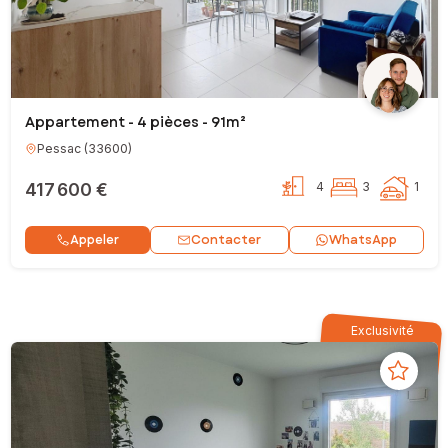
Appartement - 4 pièces - 91m²
Pessac
(
33600
)
417 600 €
4
3
1
Contacter
Appeler
WhatsApp
Exclusivité