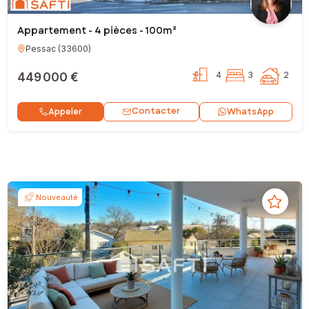
Appartement - 4 pièces - 100m²
Pessac
(
33600
)
449 000 €
4
3
2
Contacter
Appeler
WhatsApp
Nouveauté