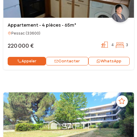
Appartement - 4 pièces - 65m²
Pessac
(
33600
)
220 000 €
4
3
Contacter
Appeler
WhatsApp