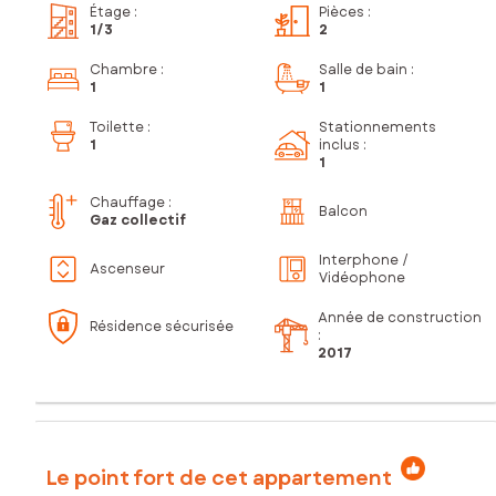
Étage
:
Pièces
:
1
/3
2
Chambre
:
Salle de bain
:
1
1
Toilette
:
Stationnements
1
inclus
:
1
Chauffage :
Balcon
Gaz collectif
Interphone /
Ascenseur
Vidéophone
Année de construction
Résidence sécurisée
:
2017
Le point fort de cet appartement