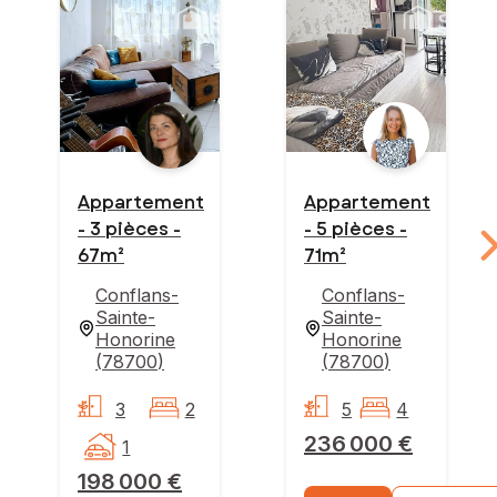
Appartement
Appartement
- 3 pièces -
- 5 pièces -
67m²
71m²
Conflans-
Conflans-
Sainte-
Sainte-
Honorine
Honorine
(
78700
)
(
78700
)
3
2
5
4
236 000 €
1
198 000 €