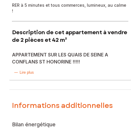
RER à 5 minutes et tous commerces, lumineux, au calme
!
Description de cet appartement à vendre
de 2 pièces et 42 m²
APPARTEMENT SUR LES QUAIS DE SEINE A
CONFLANS ST HONORINE !!!!!
Charmant 2 pièces lumineux – 42 m² – Bords de Seine,
Lire plus
Conflans-Sainte-Honorine
Laissez-vous séduire par ce bel appartement de 42 m²,
Informations additionnelles
idéalement situé sur les bords de Seine et à 5 minutes A
PIED de tous commerces et du RER !!!
Bilan énergétique
Son atout majeur ? Une luminosité exceptionnelle et un