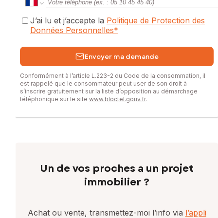
Honoraires charge vendeur
J’ai lu et j’accepte la
Politique de Protection des
Contactez votre conseiller SAFTI : Stéphane DUBOS, Tél. :
Données Personnelles
*
0662106262, E-mail : stephane.dubos@safti.fr - EI - Agent
commercial immatriculé au RSAC de VERSAILLES sous le
numéro 991820408
Envoyer ma demande
Conformément à l’article L.223-2 du Code de la consommation, il
est rappelé que le consommateur peut user de son droit à
s’inscrire gratuitement sur la liste d’opposition au démarchage
téléphonique sur le site
www.bloctel.gouv.fr
.
Un de vos proches a un projet
immobilier ?
Achat ou vente, transmettez-moi l’info via
l’appli