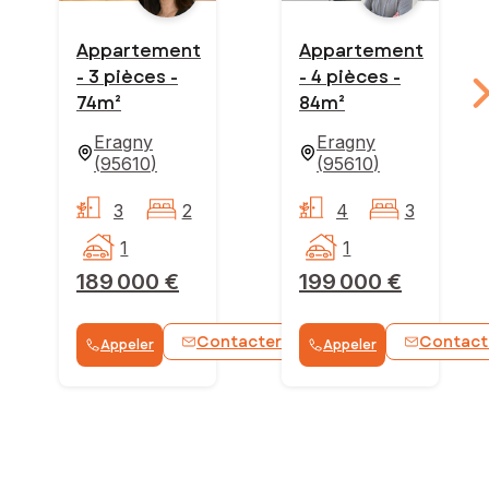
Appartement
Appartement
- 3 pièces -
- 4 pièces -
74m²
84m²
Eragny
Eragny
(
95610
)
(
95610
)
3
2
4
3
1
1
189 000 €
199 000 €
Contacter
Contact
Appeler
Appeler
WhatsApp