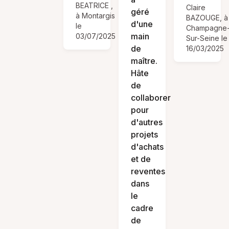
BEATRICE ,
Claire
géré
à Montargis
BAZOUGE, à
d'une
le
Champagne
main
03/07/2025
Sur-Seine le
de
16/03/2025
maître.
Hâte
de
collaborer
pour
d'autres
projets
d'achats
et de
reventes
dans
le
cadre
de