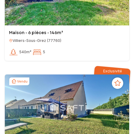
Maison - 6 pièces - 146m²
Villiers-Sous-Grez
(
77760
)
540m²
5
Exclusivité
Vendu