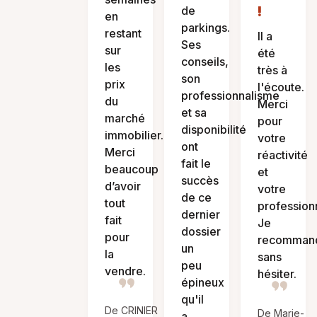
!
de
en
parkings.
restant
Il a
Ses
sur
été
conseils,
les
très à
son
prix
l'écoute.
professionnalisme
du
Merci
et sa
marché
pour
disponibilité
immobilier.
votre
ont
Merci
réactivité
fait le
beaucoup
et
succès
d’avoir
votre
de ce
tout
profession
dernier
fait
Je
dossier
pour
recomman
un
la
sans
peu
vendre.
hésiter.
épineux
qu'il
De CRINIER
De Marie-
a