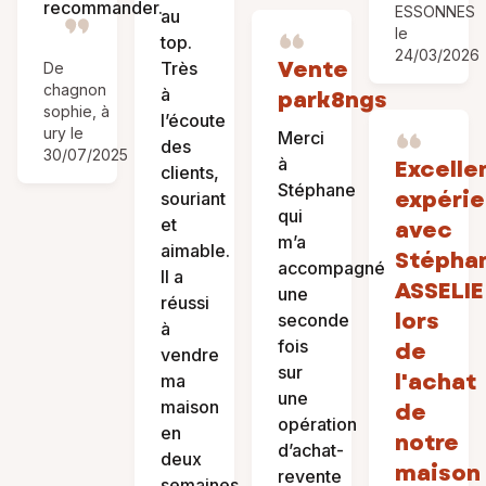
recommander.
ESSONNES
au
le
top.
24/03/2026
Vente
Très
De
chagnon
à
park8ngs
sophie, à
l’écoute
ury le
Merci
des
30/07/2025
à
Excelle
clients,
Stéphane
expéri
souriant
qui
et
avec
m’a
aimable.
Stépha
accompagné
Il a
ASSELIE
une
réussi
lors
seconde
à
fois
de
vendre
sur
l'achat
ma
une
maison
de
opération
en
notre
d’achat-
deux
maison
revente
semaines