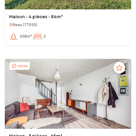
Maison - 4 pièces - 84m²
Reau
(
77550
)
358m²
2
Vendu