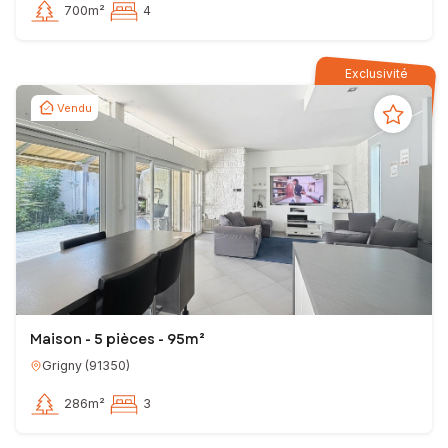
700m²
4
Exclusivité
Vendu
Maison - 5 pièces - 95m²
Grigny
(
91350
)
286m²
3