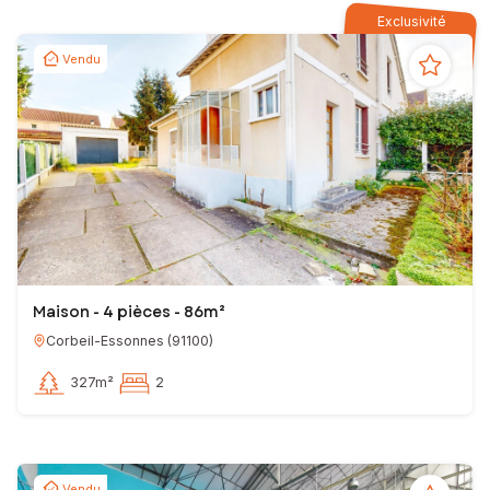
Exclusivité
Vendu
Maison - 4 pièces - 86m²
Corbeil-Essonnes
(
91100
)
327m²
2
Vendu