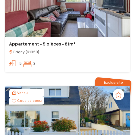
Appartement - 5 pièces - 81m²
Grigny
(
91350
)
5
3
Exclusivité
Vendu
Coup de coeur