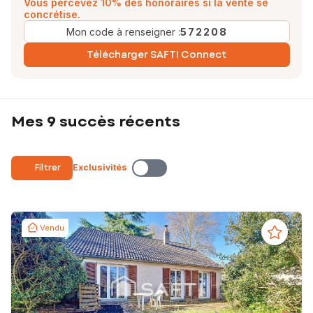
Vous percevez 10% des honoraires si la vente se
concrétise.
Mon code à renseigner :
572208
Télécharger SAFTI Connect
Mes 9 succès récents
Filtrer
Exclusivités
Vendu