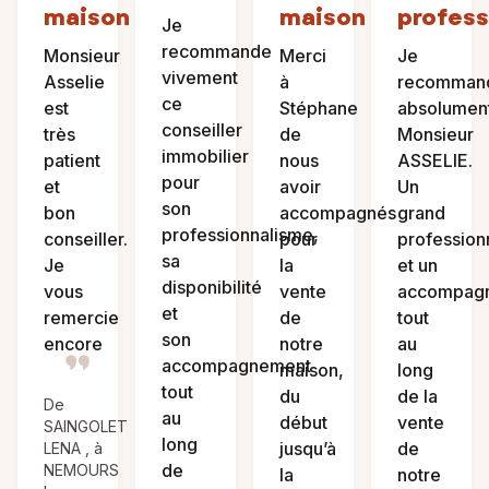
maison
maison
profess
Je
recommande
Monsieur
Merci
Je
vivement
Asselie
à
recomman
ce
est
Stéphane
absolumen
conseiller
très
de
Monsieur
immobilier
patient
nous
ASSELIE.
pour
et
avoir
Un
son
bon
accompagnés
grand
professionnalisme,
conseiller.
pour
profession
sa
Je
la
et un
disponibilité
vous
vente
accompag
et
remercie
de
tout
son
encore
notre
au
accompagnement
maison,
long
tout
du
de la
De
au
début
vente
SAINGOLET
long
jusqu’à
de
LENA , à
de
NEMOURS
la
notre