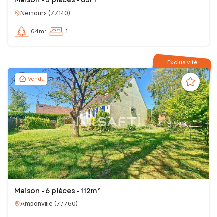
Maison - 3 pièces - 65m²
Nemours
(
77140
)
64m²
1
Exclusivité
Vendu
Maison - 6 pièces - 112m²
Amponville
(
77760
)