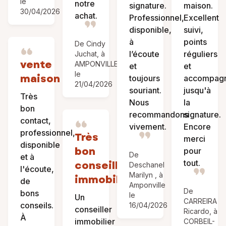
le
notre
signature.
maison.
30/04/2026
achat.
Professionnel,
Excellent
disponible,
suivi,
à
points
De Cindy
l’écoute
réguliers
Juchat, à
vente
AMPONVILLE
et
et
le
maison
toujours
accompag
21/04/2026
souriant.
jusqu'à
Très
Nous
la
bon
recommandons
signature.
contact,
vivement.
Encore
professionnel,
Très
merci
disponible
bon
pour
De
et à
tout.
conseiller
Deschanel
l'écoute,
Marilyn , à
immobilier
de
Amponville
De
bons
le
Un
CARREIRA
conseils.
16/04/2026
conseiller
Ricardo, à
À
immobilier
CORBEIL-