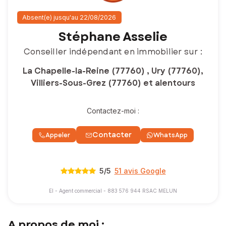
Absent(e) jusqu'au 22/08/2026
Stéphane Asselie
Conseiller indépendant en immobilier sur :
La Chapelle-la-Reine (77760) , Ury (77760),
Villiers-Sous-Grez (77760) et alentours
Contactez-moi :
Contacter
Appeler
WhatsApp
5
/5
51 avis Google
EI - Agent commercial - 883 576 944 RSAC MELUN
A propos de moi :