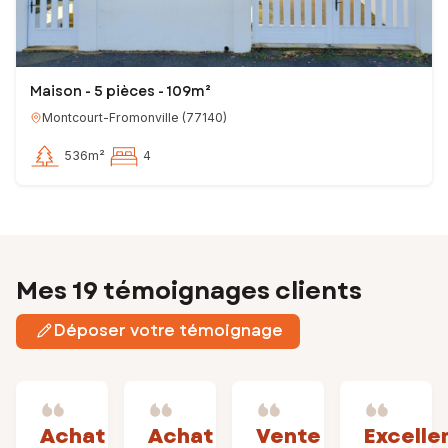
Maison - 5 pièces - 109m²
Montcourt-Fromonville
(
77140
)
536m²
4
Mes 19 témoignages clients
Déposer votre témoignage
Achat
Achat
Vente
Excelle