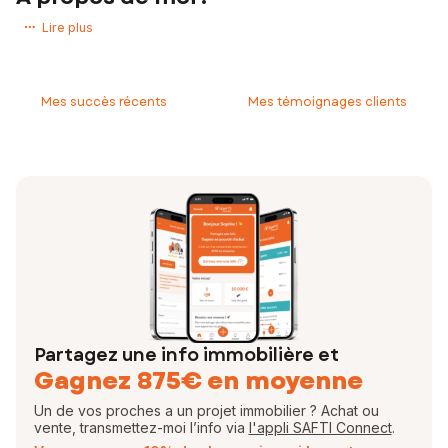
Bonjour et bienvenue chez SAFTI,
Lire plus
Vous avez le projet de vendre ou d'acheter un bien à la Chapelle-la-
Reine ou dans ses environs?
Vous avez besoin de conseils, d'un accompagnement pour réaliser
Mes succès récents
Mes témoignages clients
votre projet immobilier?
Je vous invite à prendre contact avec moi dès à présent.
Vous suivre de A à Z afin de concrétiser votre projet de vie dans
les meilleures conditions est ma priorité.
N'hésitez pas à sauter le pas, je vous dis à très vite.
Stéphane ASSELIE
Conseiller Indépendant en Immobilier
EI - Agent commercial - 883 576 944 RSAC MELUN
Partagez une info immobilière et
Gagnez 875€ en moyenne
Un de vos proches a un projet immobilier ? Achat ou
vente, transmettez-moi l’info via
l'appli SAFTI Connect
.