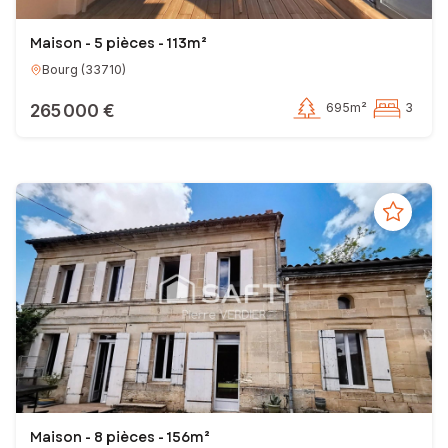
Maison - 5 pièces - 113m²
Bourg
(
33710
)
265 000 €
695m²
3
Maison - 8 pièces - 156m²