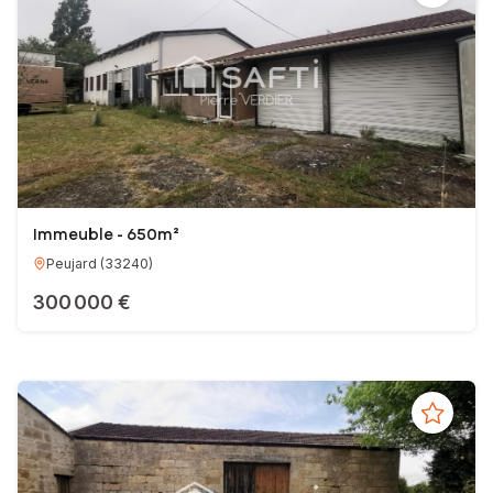
Immeuble - 650m²
Peujard
(
33240
)
300 000 €