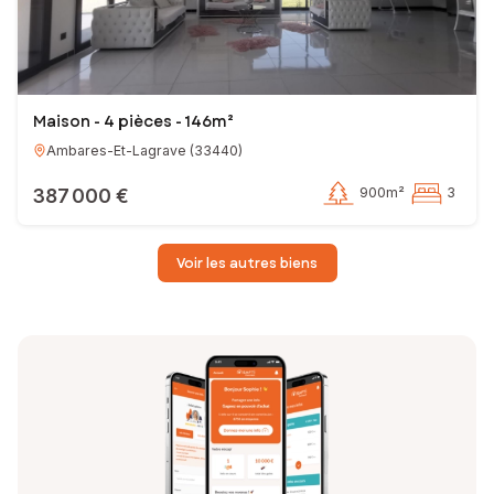
Maison - 4 pièces - 146m²
Ambares-Et-Lagrave
(
33440
)
387 000 €
900m²
3
Voir les autres biens