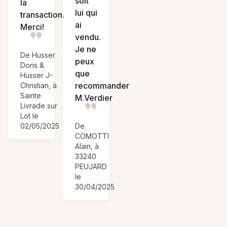
soit
la
lui qui
transaction.
ai
Merci!
vendu.
Je ne
De Husser
peux
Doris &
que
Husser J-
recommander
Christian, à
Sainte
M.Verdier
Livrade sur
Lot le
02/05/2025
De
COMOTTI
Alain, à
33240
PEUJARD
le
30/04/2025