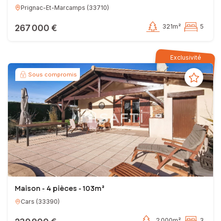
Prignac-Et-Marcamps
(
33710
)
267 000 €
321m²
5
Exclusivité
Sous compromis
Maison - 4 pièces - 103m²
Cars
(
33390
)
2 000m²
3