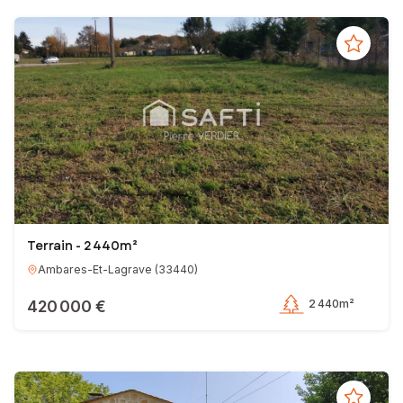
Terrain - 2 440m²
Ambares-Et-Lagrave
(
33440
)
420 000 €
2 440m²