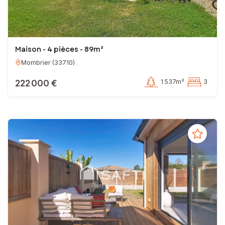
Maison - 4 pièces - 89m²
Mombrier
(
33710
)
222 000 €
1 537m²
3