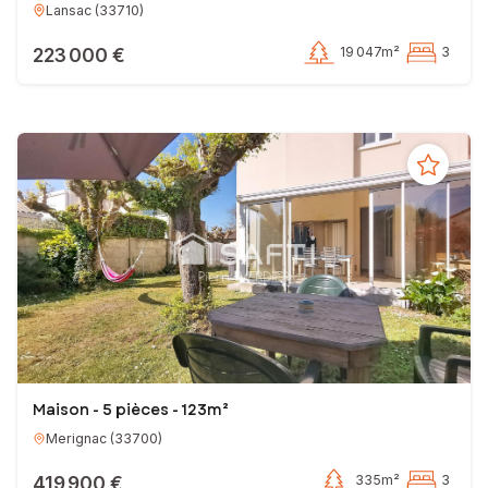
Lansac
(
33710
)
223 000 €
19 047m²
3
Maison - 5 pièces - 123m²
Merignac
(
33700
)
419 900 €
335m²
3