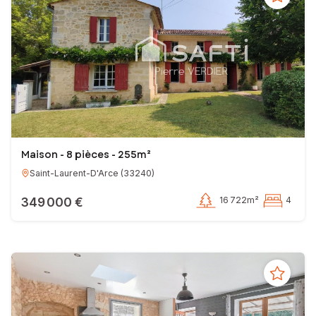
Maison - 8 pièces - 255m²
Saint-Laurent-D'Arce
(
33240
)
349 000 €
16 722m²
4