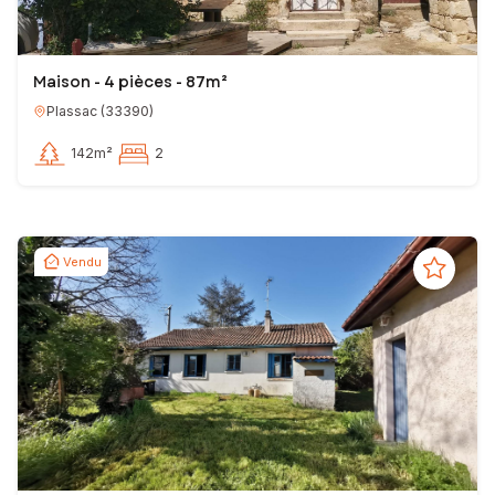
Maison - 4 pièces - 87m²
Plassac
(
33390
)
142m²
2
Vendu