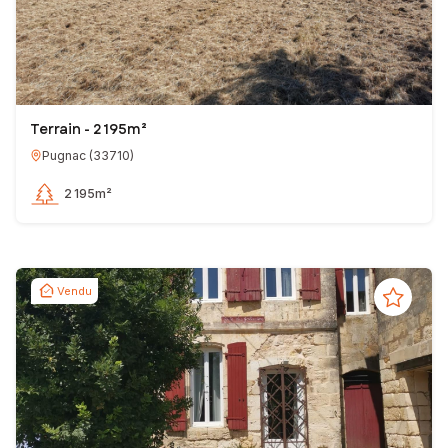
Terrain - 2 195m²
Pugnac
(
33710
)
2 195m²
Vendu