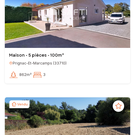
Maison - 5 pièces - 100m²
Prignac-Et-Marcamps
(
33710
)
862m²
3
Vendu