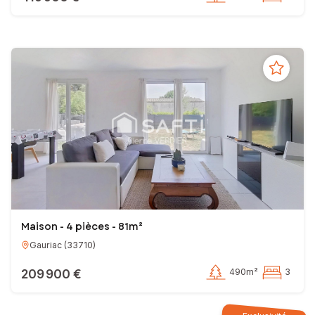
Maison - 4 pièces - 81m²
Gauriac
(
33710
)
209 900 €
490m²
3