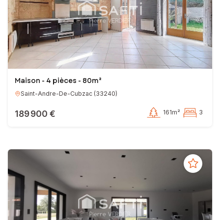
Maison - 4 pièces - 80m²
Saint-Andre-De-Cubzac
(
33240
)
189 900 €
161m²
3