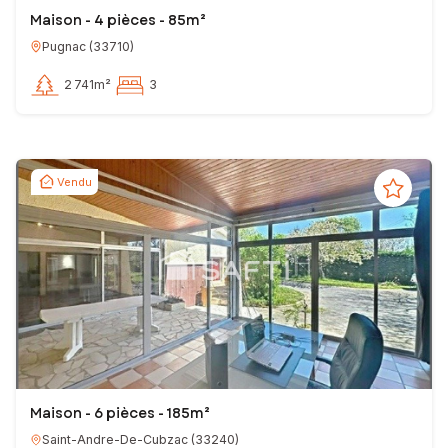
Maison - 4 pièces - 85m²
Pugnac
(
33710
)
2 741m²
3
Vendu
Maison - 6 pièces - 185m²
Saint-Andre-De-Cubzac
(
33240
)