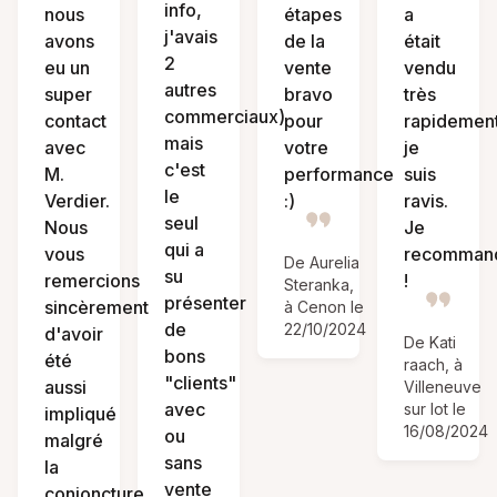
info,
nous
étapes
a
j'avais
avons
de la
était
2
eu un
vente
vendu
autres
super
bravo
très
commerciaux)
contact
pour
rapidemen
mais
avec
votre
je
c'est
M.
performance
suis
le
Verdier.
:)
ravis.
seul
Nous
Je
qui a
vous
recomman
De Aurelia
su
remercions
!
Steranka,
présenter
sincèrement
à Cenon le
de
22/10/2024
d'avoir
De Kati
bons
été
raach, à
"clients"
aussi
Villeneuve
avec
sur lot le
impliqué
16/08/2024
ou
malgré
sans
la
vente
conjoncture