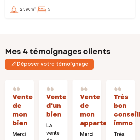
2 590m²
5
Mes 4 témoignages clients
Déposer votre témoignage
Vente
Vente
Vente
Très
de
d'un
de
bon
mon
bien
mon
conseil
bien
appartement
immo
La
vente
Merci
Merci
Très