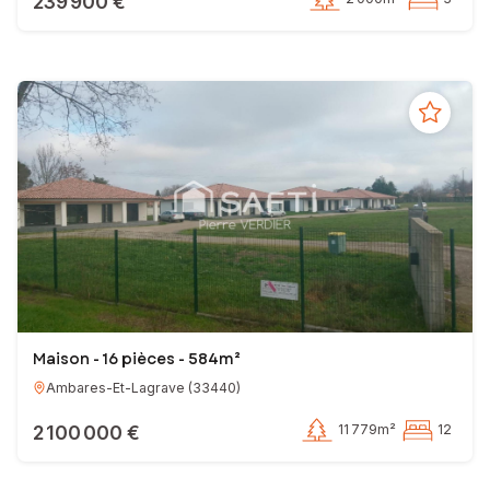
239 900 €
Maison - 16 pièces - 584m²
Ambares-Et-Lagrave
(
33440
)
2 100 000 €
11 779m²
12