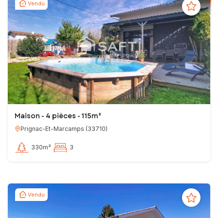
Vendu
Maison - 4 pièces - 115m²
Prignac-Et-Marcamps
(
33710
)
330m²
3
Vendu