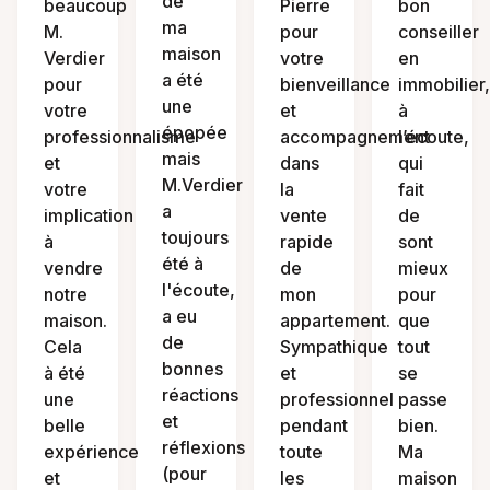
de
beaucoup
Pierre
bon
ma
M.
pour
conseiller
maison
Verdier
votre
en
a été
pour
bienveillance
immobilier,
une
votre
et
à
épopée
professionnalisme
accompagnement
l’écoute,
mais
et
dans
qui
M.Verdier
votre
la
fait
a
implication
vente
de
toujours
à
rapide
sont
été à
vendre
de
mieux
l'écoute,
notre
mon
pour
a eu
maison.
appartement.
que
de
Cela
Sympathique
tout
bonnes
à été
et
se
réactions
une
professionnel
passe
et
belle
pendant
bien.
réflexions
expérience
toute
Ma
(pour
et
les
maison