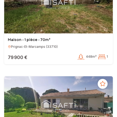
Maison - 1 pièce - 70m²
Prignac-Et-Marcamps
(
33710
)
79 900 €
448m²
1