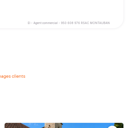
EI - Agent commercial - 950 608 976 RSAC MONTAUBAN
ons.
 d’être pleinement accompagné pour la vente ou l’achat de votre
ages clients