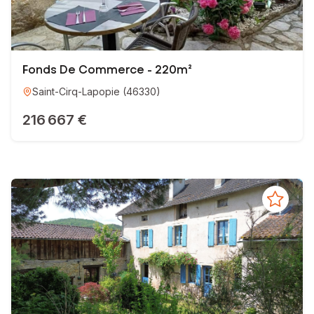
Fonds De Commerce - 220m²
Saint-Cirq-Lapopie
(
46330
)
216 667 €