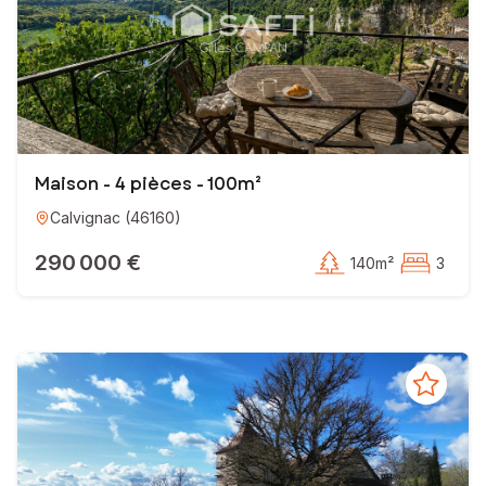
Maison - 4 pièces - 100m²
Calvignac
(
46160
)
290 000 €
140m²
3