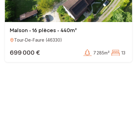
Maison - 16 pièces - 440m²
Tour-De-Faure
(
46330
)
699 000 €
7 285m²
13