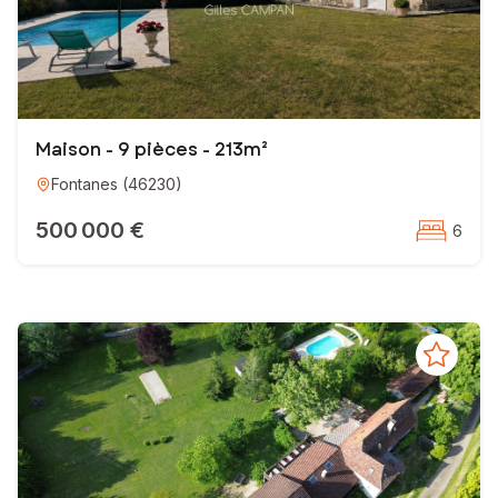
Maison - 9 pièces - 213m²
Fontanes
(
46230
)
500 000 €
6