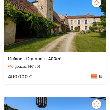
Maison - 12 pièces - 400m²
Gigouzac
(
46150
)
490 000 €
10