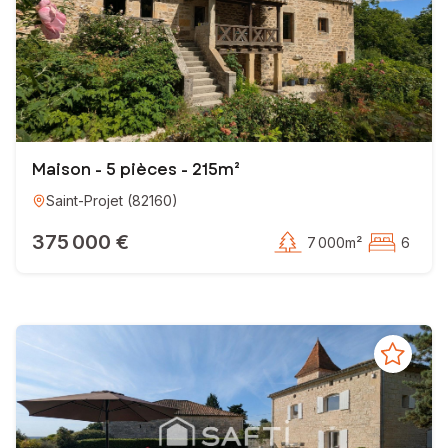
Maison - 5 pièces - 215m²
Saint-Projet
(
82160
)
375 000 €
7 000m²
6