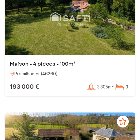
Maison - 4 pièces - 100m²
Promilhanes
(
46260
)
193 000 €
3 305m²
3