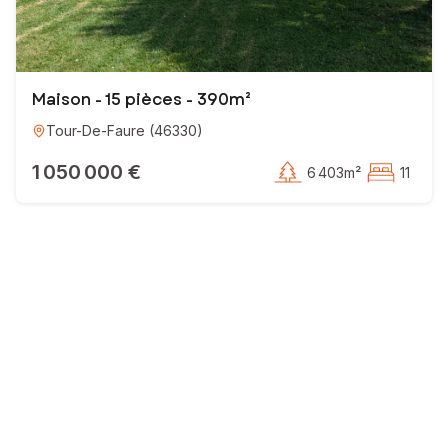
Maison - 15 pièces - 390m²
Tour-De-Faure
(
46330
)
1 050 000 €
6 403m²
11