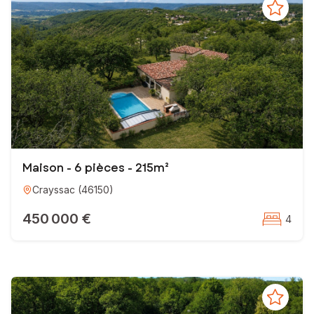
Maison - 6 pièces - 215m²
Crayssac
(
46150
)
450 000 €
4