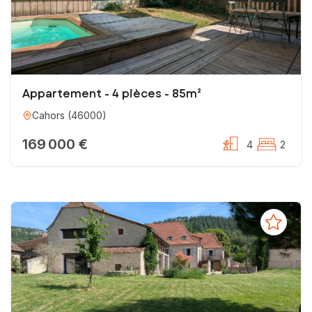
Appartement - 4 pièces - 85m²
Cahors
(
46000
)
169 000 €
4
2