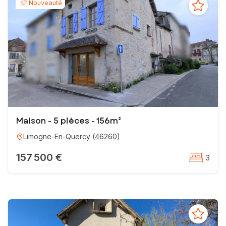
Nouveauté
EI - Agent commercial - 950 608 976 RSAC MONTAUBAN
Maison - 5 pièces - 156m²
Limogne-En-Quercy
(
46260
)
157 500 €
3