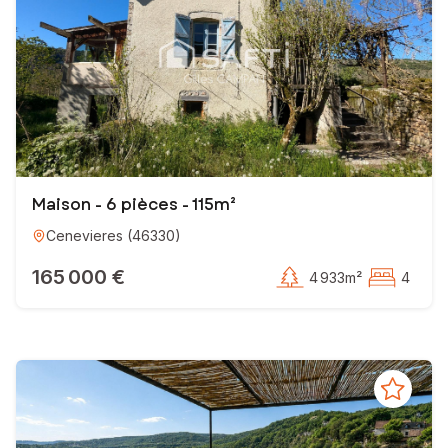
Maison - 6 pièces - 115m²
Cenevieres
(
46330
)
165 000 €
4 933m²
4