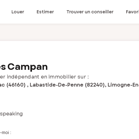
Louer
Estimer
Trouver un conseiller
Favor
les Campan
er indépendant en immobilier sur :
ac (46160) , Labastide-De-Penne (82240), Limogne-En
 speaking
-moi :