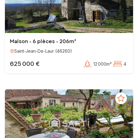
Maison - 6 pièces - 206m²
Saint-Jean-De-Laur
(
46260
)
625 000 €
12 000m²
4