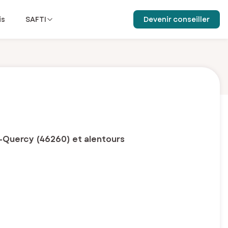
is
SAFTI
Devenir conseiller
-Quercy (46260) et alentours