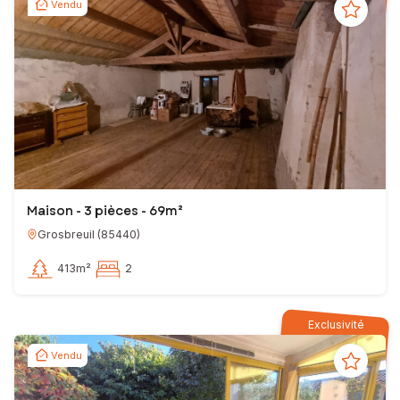
Vendu
Maison - 3 pièces - 69m²
Grosbreuil
(
85440
)
413m²
2
Exclusivité
Vendu