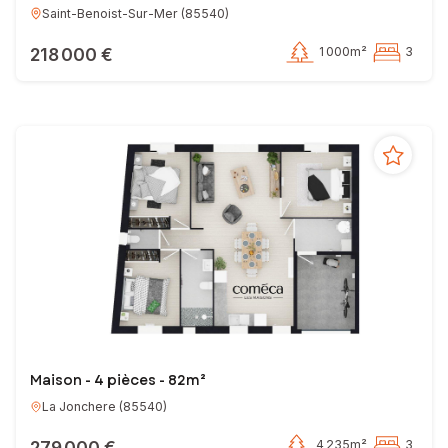
Saint-Benoist-Sur-Mer
(
85540
)
218 000 €
1 000m²
3
Maison - 4 pièces - 82m²
La Jonchere
(
85540
)
279 000 €
4 235m²
3