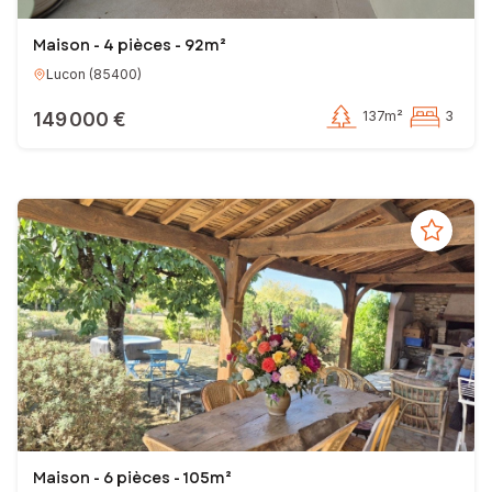
Maison - 4 pièces - 92m²
Lucon
(
85400
)
149 000 €
137m²
3
Maison - 6 pièces - 105m²