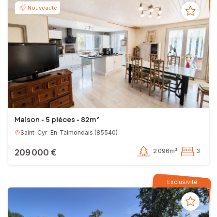
Je vous propose :
Nouveauté
Si vous êtes vendeur :
- Une estimation au plus juste du prix
- Un accompagnement dans toutes les étapes de la vente
- Les comptes-rendus réguliers des démarches entreprises
- La visibilité de votre bien avec un réseau multidiffusion
- Des prix imbattables concernant les diagnostics immobiliers
obligatoires
- Une mise en valeur de votre bien à la hauteur des circonstances.
Si vous êtes acheteur :
- Une connaissance approfondie du marché local
- Des visites ciblées grâce à l'étude en amont de vos besoins et
Maison - 5 pièces - 82m²
envies
- La disponibilité des diagnostics techniques du bien dès la première
Saint-Cyr-En-Talmondais
(
85540
)
visite
- Une expertise en bâtiment (devis des artisans, conseils des
209 000 €
2 096m²
3
architectes...)
- Un taux de commission parmi les plus bas du marché
- Une aide personnalisée pour le financement
Exclusivité
Ensemble, réalisons, dans les meilleures conditions, votre projet
immobilier dans le Sud Vendée!