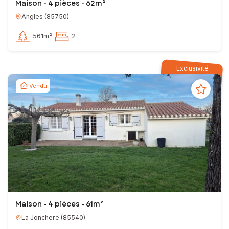
Maison - 4 pièces - 62m²
Angles
(
85750
)
561m²
2
Exclusivité
Vendu
Maison - 4 pièces - 61m²
La Jonchere
(
85540
)