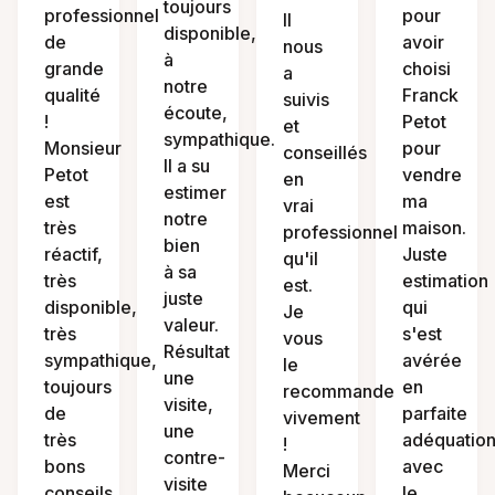
toujours
professionnel
pour
Il
disponible,
de
avoir
nous
à
grande
choisi
a
notre
qualité
Franck
suivis
écoute,
!
Petot
et
sympathique.
Monsieur
pour
conseillés
Il a su
Petot
vendre
en
estimer
est
ma
vrai
notre
très
maison.
professionnel
bien
réactif,
Juste
qu'il
à sa
très
estimation
est.
juste
disponible,
qui
Je
valeur.
très
s'est
vous
Résultat
sympathique,
avérée
le
une
toujours
en
recommande
visite,
de
parfaite
vivement
une
très
adéquatio
!
contre-
bons
avec
Merci
visite
conseils
le