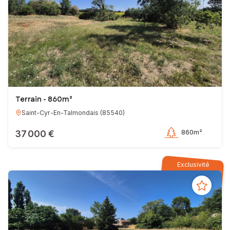
Franck PETOT
Conseiller indépendant en immobilier SAFTI
EI - Agent commercial - 523 900 090 RSAC LA ROCHE-SUR-YON
Terrain - 860m²
Saint-Cyr-En-Talmondais
(
85540
)
37 000 €
860m²
Exclusivité