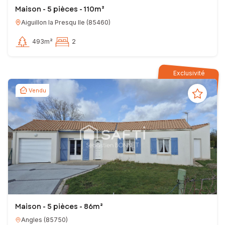
Maison - 5 pièces - 110m²
Aiguillon la Presqu Ile
(
85460
)
493m²
2
Exclusivité
Vendu
Maison - 5 pièces - 86m²
Angles
(
85750
)