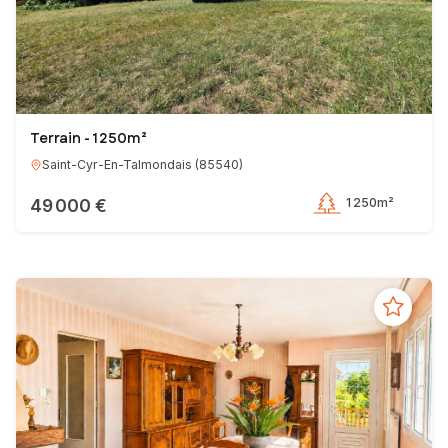
Terrain - 1 250m²
Saint-Cyr-En-Talmondais
(
85540
)
49 000 €
1 250m²