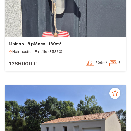
Maison - 8 pièces - 180m²
Noirmoutier-En-L'Ile
(
85330
)
1 289 000 €
706m²
6