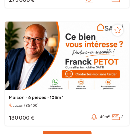
Maison - 6 pièces - 105m²
Lucon
(
85400
)
130 000 €
40m²
3