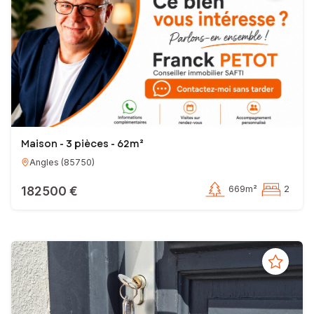
Maison - 3 pièces - 62m²
Angles
(
85750
)
182 500 €
669m²
2