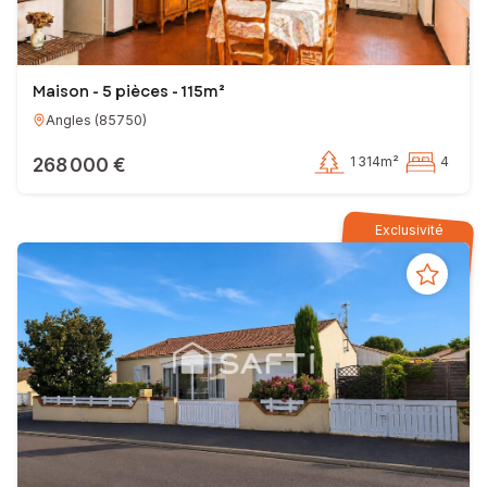
Maison - 5 pièces - 115m²
Angles
(
85750
)
268 000 €
1 314m²
4
Exclusivité