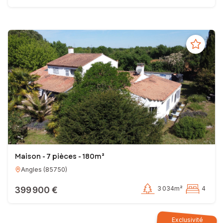
Maison - 7 pièces - 180m²
Angles
(
85750
)
399 900 €
3 034m²
4
Exclusivité