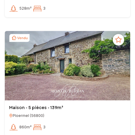
528m²
3
Vendu
Maison - 5 pièces - 139m²
Ploermel
(
56800
)
860m²
3