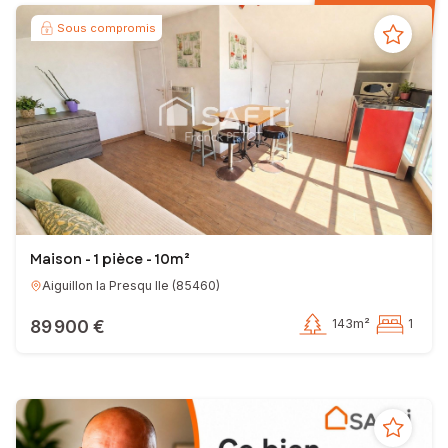
Sous compromis
Maison - 1 pièce - 10m²
Aiguillon la Presqu Ile
(
85460
)
89 900 €
143m²
1