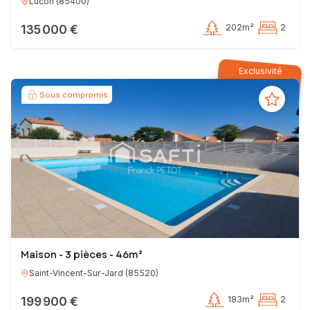
Lucon
(
85400
)
135 000 €
202m²
2
Exclusivité
Sous compromis
Maison - 3 pièces - 46m²
Saint-Vincent-Sur-Jard
(
85520
)
199 900 €
183m²
2