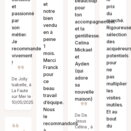
beaucoup
et
et
prix
pour
notre
passionné
du
ton
bien
par
marché.
accompagnement
vendu
son
Rigoureus
et ta
en à
métier.
sélection
gentillesse.
peine
Je
des
Celina
1
recommande
acquéreur
Mickael
mois.
vivement
potentiels
et
Merci
!
pour
Ayden
Franck
ne
(qui
pour
pas
adore
De Jolly
ce
multiplier
sa
Isabelle, à
beau
les
La Faute
nouvelle
travail
sur Mer le
visites
maison)
d’équipe.
10/05/2025
inutiles.
Nous
Et au
De De
le
bout
Jesus
recommandons
du
Célina , à
à