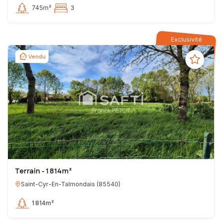
745m²
3
Exclusivité
Vendu
Terrain - 1 814m²
Saint-Cyr-En-Talmondais
(
85540
)
1 814m²