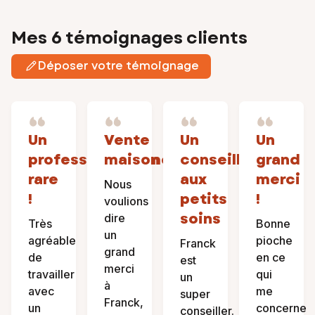
Mes 6 témoignages clients
Déposer votre témoignage
Un
Vente
Un
Un
professionnalisme
maison
conseiller
grand
rare
aux
merci
Nous
!
petits
!
voulions
soins
dire
Très
Bonne
un
agréable
pioche
Franck
grand
de
en ce
est
merci
travailler
qui
un
à
avec
me
super
Franck,
un
concerne
conseiller.