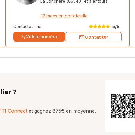
La Jonchere (85540)
et alentours
32 biens en portefeuille
Contactez-moi
5
/5
Voir le numéro
Contacter
lier ?
AFTI Connect
et gagnez 875€ en moyenne.