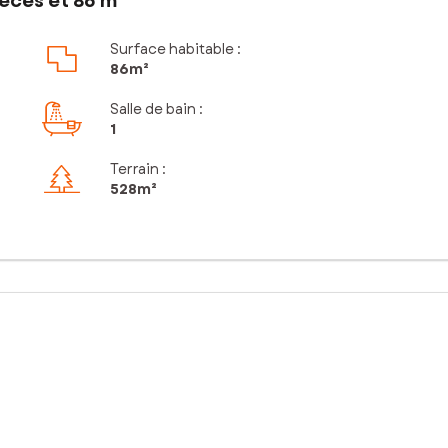
èces et 86 m²
Surface habitable :
86m²
Salle de bain
:
1
Terrain :
528m²