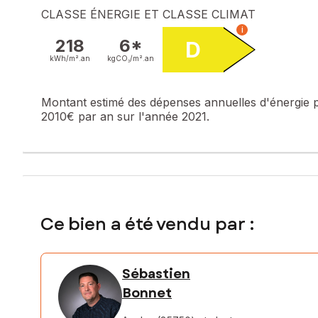
CLASSE ÉNERGIE ET CLASSE CLIMAT
i
218
6*
D
kWh/m².
an
kgCO₂/m².
an
Montant estimé des dépenses annuelles d'énergie 
2010€ par an sur l'année 2021.
Ce bien a été vendu par :
Sébastien
Bonnet