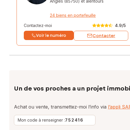
Angles (85750)
et alentours
24 biens en portefeuille
Contactez-moi
4.9
/5
Voir le numéro
Contacter
Un de vos proches a un projet immobi
Achat ou vente, transmettez-moi l’info via
l’appli S
Mon code à renseigner :
752416