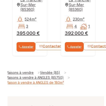
Sur-Mer
Sur-Mer
(
85360
)
(
85360
)
524m²
230m²
3
4
1
395 000 €
392 000 €
Contacter
Contact
Appeler
Appeler
WhatsApp
>
>
Maisons à vendre
Vendée (85)
>
Maisons à vendre à ANGLES (85750)
Maison à vendre à ANGLES de 180m²