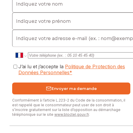
- Studio d’enregistrement / résidence d’artistes
- Chambres d’hôtes ou gîte au vert
Indiquez votre prénom
- Lieu de bien-être (yoga, retraites, soins, stages)
- Toute activité nécessitant du calme… ou du bruit sans
contrainte
E-mail
J'organise des visites sur demande après avoir échangé
avec vous sur vos envies et besoins
Appelez moi au 07 88 64 44 24
J’ai lu et j’accepte la
Politique de Protection des
Les informations sur les risques auxquels ce bien est
Données Personnelles
*
exposé sont disponibles sur le site Géorisques :
www.georisques.gouv.fr
Envoyer ma demande
Prix de vente : 399 900 €
Honoraires charge vendeur
Conformément à l’article L.223-2 du Code de la consommation, il
est rappelé que le consommateur peut user de son droit à
Contactez votre conseiller SAFTI : Franck PETOT, Tél. :
s’inscrire gratuitement sur la liste d’opposition au démarchage
téléphonique sur le site
www.bloctel.gouv.fr
.
0788644424, E-mail : franck.petot@safti.fr - EI - Agent
commercial immatriculé au RSAC de La Roche-sur-Yon sous
le numéro 523 900 090