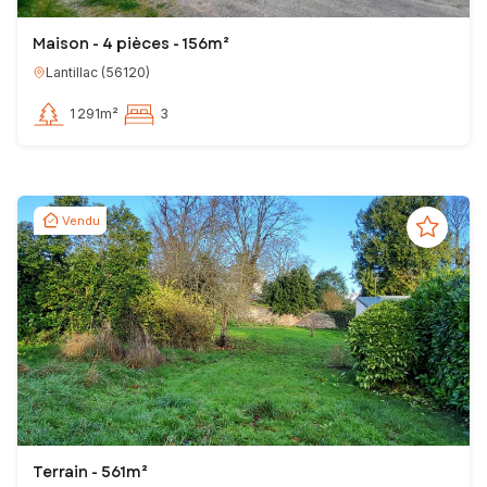
Maison - 4 pièces - 156m²
Lantillac
(
56120
)
1 291m²
3
Vendu
Terrain - 561m²