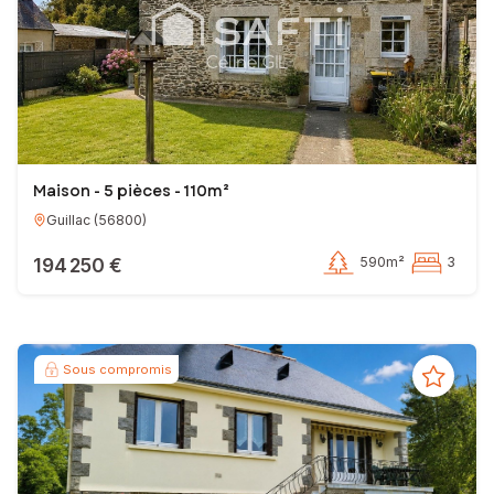
Maison - 5 pièces - 110m²
Guillac
(
56800
)
194 250 €
590m²
3
Sous compromis