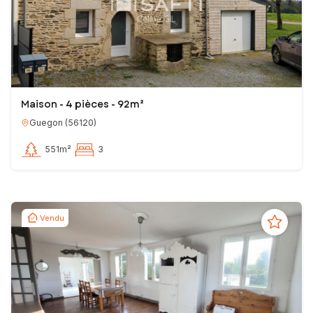
Maison - 4 pièces - 92m²
Guegon
(
56120
)
551m²
3
Vendu