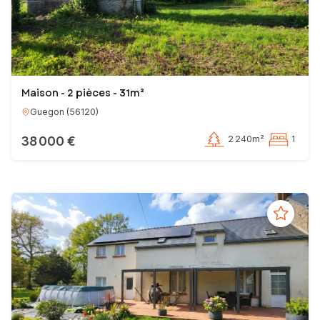
Maison - 2 pièces - 31m²
Guegon
(
56120
)
38 000 €
2 240m²
1