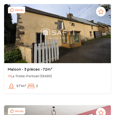
Vendu
Maison - 3 pièces - 72m²
La Trinite-Porhoet
(
56490
)
971m²
2
Vendu