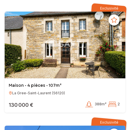
Exclusivité
Maison - 4 pièces - 107m²
La Gree-Saint-Laurent
(
56120
)
130 000 €
388m²
2
Exclusivité