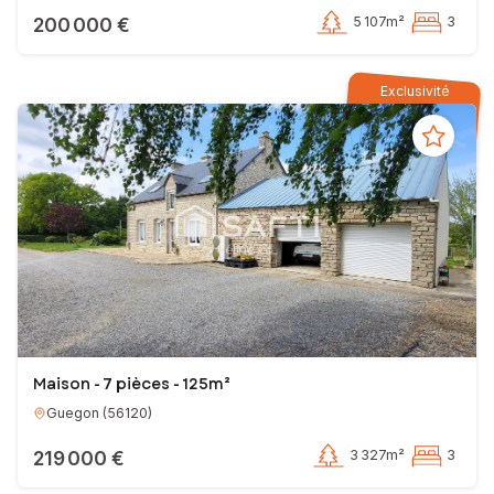
200 000 €
5 107m²
3
Exclusivité
Maison - 7 pièces - 125m²
Guegon
(
56120
)
219 000 €
3 327m²
3