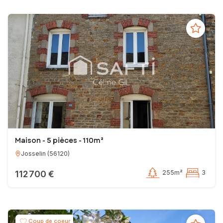
Maison - 5 pièces - 110m²
Josselin
(
56120
)
112 700 €
255m²
3
Coup de coeur