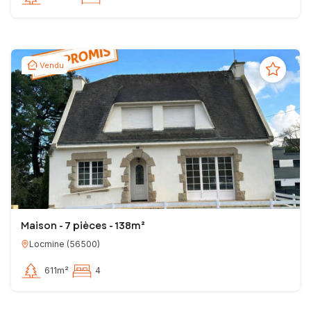
Vendu
Maison - 7 pièces - 138m²
Locmine
(
56500
)
611m²
4