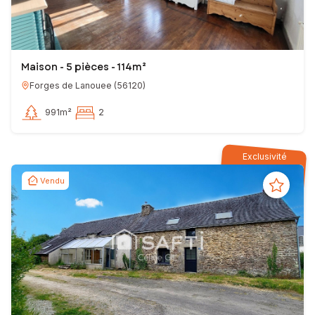
Maison - 5 pièces - 114m²
Forges de Lanouee
(
56120
)
991m²
2
Exclusivité
Vendu