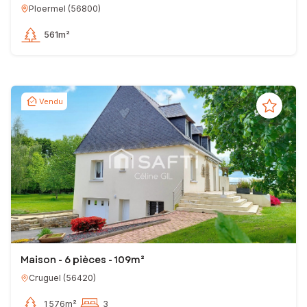
Ploermel
(
56800
)
561m²
Vendu
Maison - 6 pièces - 109m²
Cruguel
(
56420
)
1 576m²
3