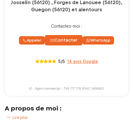
Josselin (56120) , Forges de Lanouee (56120),
Guegon (56120) et alentours
Contactez-moi :
Contacter
Appeler
WhatsApp
5
/5
14 avis Google
EI - Agent commercial - 799 717 178 RSAC VANNES
A propos de moi :
En tant que professionnelle dynamique et proactive, je mise sur la
Lire plus
transparence et la confiance, créant ainsi une relation solide avec
mes clients. Mon réseau élargi de partenaires, incluant des notaires,
des courtiers et des artisans, me permet également de faciliter