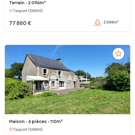
Terrain - 2 096m²
Taupont
(
56800
)
77 860 €
2 096m²
Maison - 6 pièces - 110m²
Taupont
(
56800
)