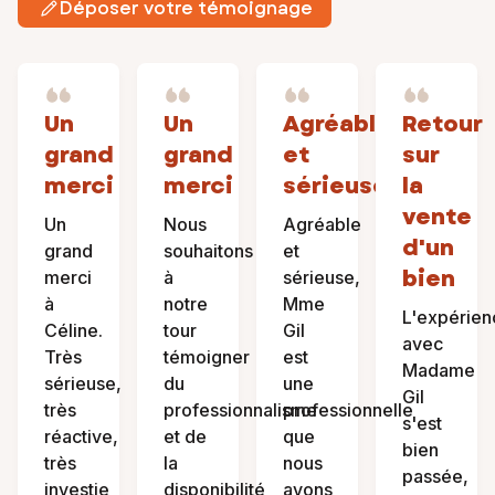
Déposer votre témoignage
Un
Un
Agréable
Retour
grand
grand
et
sur
merci
merci
sérieuse
la
vente
Un
Nous
Agréable
d'un
grand
souhaitons
et
bien
merci
à
sérieuse,
à
notre
Mme
L'expérien
Céline.
tour
Gil
avec
Très
témoigner
est
Madame
sérieuse,
du
une
Gil
très
professionnalisme
professionnelle
s'est
réactive,
et de
que
bien
très
la
nous
passée,
investie
disponibilité
avons