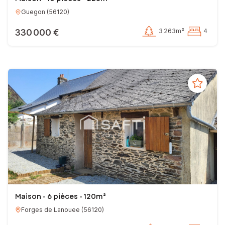
Guegon
(
56120
)
330 000 €
3 263m²
4
Maison - 6 pièces - 120m²
Forges de Lanouee
(
56120
)