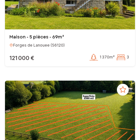
Maison - 5 pièces - 69m²
Forges de Lanouee
(
56120
)
121 000 €
1 370m²
3