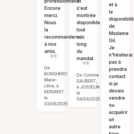
professionnelle.
et
et à
Encore
s'est
la
merci.
montrée
disponibili
Nous
disponible
de
la
tout
Madame
recommanderons
au
Gil.
à nos
long
Je
amis.
du
n'hésiterai
mandat.
pas à
De
prendre
BORGHERO
De Corinne
contact
Marie-
GAUBERT,
si je
Léna, à
à JOSSELIN
devais
KERGRIST
le
vendre
le
04/04/2025
03/06/2025
ou
acquérir
un
autre
bien.