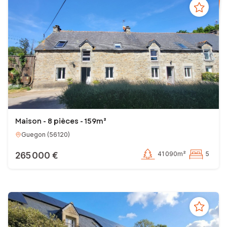
Maison - 8 pièces - 159m²
Guegon
(
56120
)
265 000 €
41 090m²
5