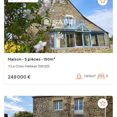
Maison - 5 pièces - 150m²
La Croix-Hellean
(
56120
)
249 000 €
1 910m²
3