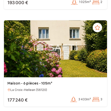
193 000 €
1 025m²
2
Maison - 6 pièces - 105m²
La Croix-Hellean
(
56120
)
177 240 €
3 433m²
3