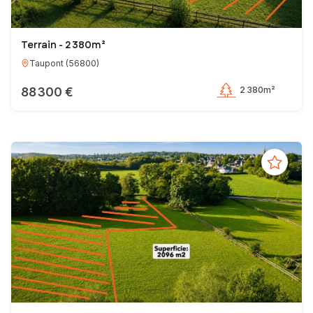
Terrain - 2 380m²
Taupont
(
56800
)
88 300 €
2 380m²