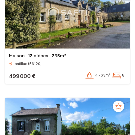
Maison - 13 pièces - 395m²
Lantillac
(
56120
)
499 000 €
4 763m²
8