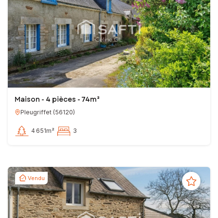
Maison - 4 pièces - 74m²
Pleugriffet
(
56120
)
4 651m²
3
Vendu