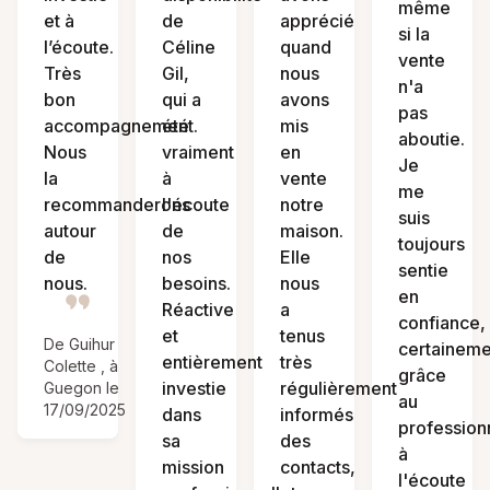
même
et à
de
apprécié
si la
l’écoute.
Céline
quand
vente
Très
Gil,
nous
n'a
bon
qui a
avons
pas
accompagnement.
été
mis
aboutie.
Nous
vraiment
en
Je
la
à
vente
me
recommanderons
l'écoute
notre
suis
autour
de
maison.
toujours
de
nos
Elle
sentie
nous.
besoins.
nous
en
Réactive
a
confiance,
et
tenus
De Guihur
certaineme
entièrement
très
Colette , à
grâce
investie
régulièrement
Guegon le
au
17/09/2025
dans
informés
profession
sa
des
à
mission
contacts,
l'écoute