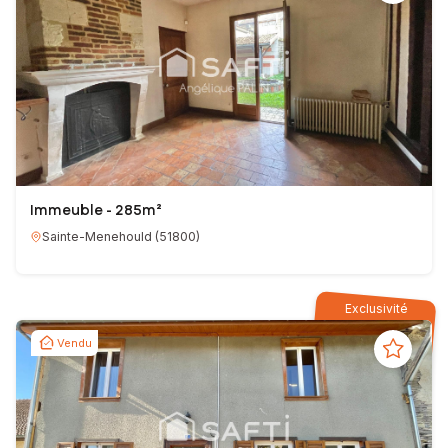
Immeuble - 285m²
Sainte-Menehould
(
51800
)
Exclusivité
Vendu