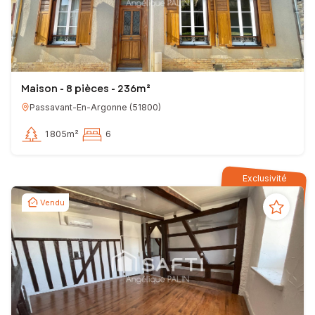
Maison - 8 pièces - 236m²
Passavant-En-Argonne
(
51800
)
1 805m²
6
Exclusivité
Vendu