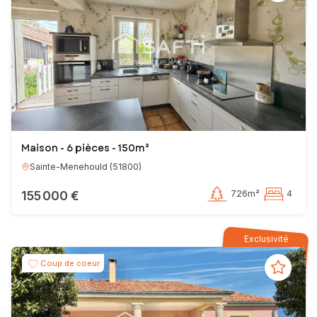
Maison - 6 pièces - 150m²
Sainte-Menehould
(
51800
)
155 000 €
726m²
4
Exclusivité
Coup de coeur