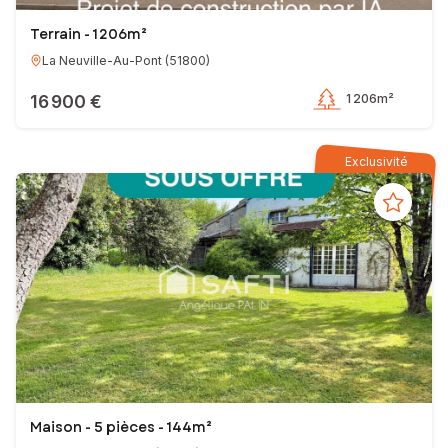
Terrain - 1 206m²
La Neuville-Au-Pont
(
51800
)
16 900 €
1 206m²
Exclusivité
Maison - 5 pièces - 144m²