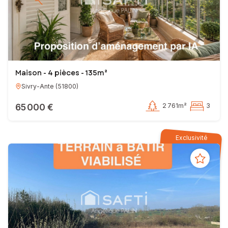
Maison - 4 pièces - 135m²
Sivry-Ante
(
51800
)
65 000 €
2 761m²
3
Exclusivité