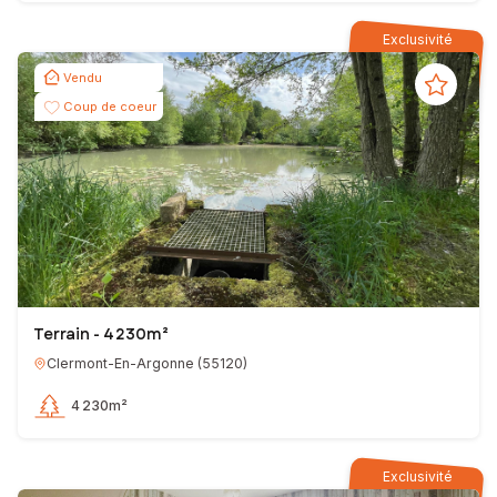
Exclusivité
Vendu
Coup de coeur
Terrain - 4 230m²
Clermont-En-Argonne
(
55120
)
4 230m²
Exclusivité