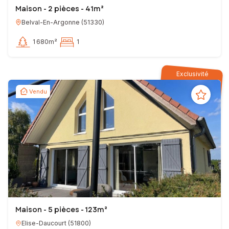
Maison - 2 pièces - 41m²
Belval-En-Argonne
(
51330
)
1 680m²
1
Exclusivité
Vendu
Maison - 5 pièces - 123m²
Elise-Daucourt
(
51800
)