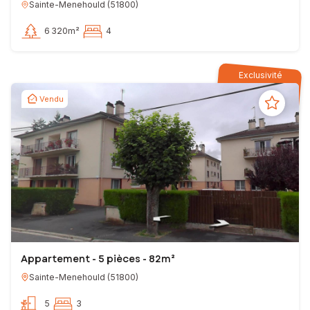
Sainte-Menehould
(
51800
)
6 320m²
4
Exclusivité
Vendu
Appartement - 5 pièces - 82m²
Sainte-Menehould
(
51800
)
5
3