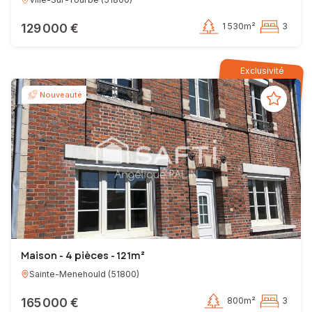
129 000 €
1 530m²
3
Exclusivité
Nouveauté
Maison - 4 pièces - 121m²
Sainte-Menehould
(
51800
)
165 000 €
800m²
3