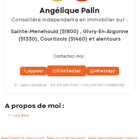
Angélique Palin
Conseillère indépendante en immobilier sur :
Sainte-Menehould (51800) , Givry-En-Argonne
(51330), Courtisols (51460) et alentours
Contactez-moi :
Contacter
Appeler
WhatsApp
EI - Agent commercial - 413 991 084 RSAC CHALONS-EN-CHAMPAGNE
A propos de moi :
Madame, Monsieur,
Lire plus
Vous souhaitez ACHETER, VENDRE, INVESTIR ou LOUER un bien en «
ARGONNE » ?
Mes biens à découvrir
Mes succès récents
Mes témoignages clients