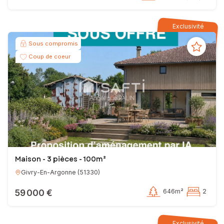
Exclusivité
Sous compromis
Coup de coeur
Maison - 3 pièces - 100m²
Givry-En-Argonne
(
51330
)
59 000 €
646m²
2
Exclusivité