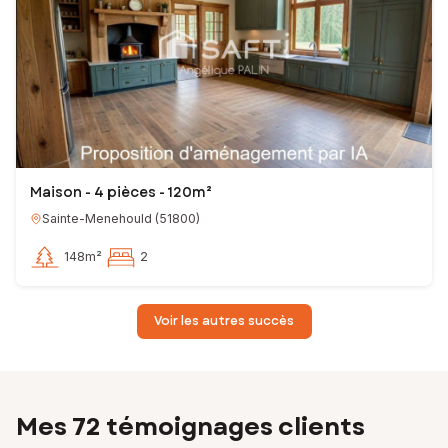
Maison - 4 pièces - 120m²
Sainte-Menehould
(
51800
)
148m²
2
Voir les autres succès
Mes 72 témoignages clients