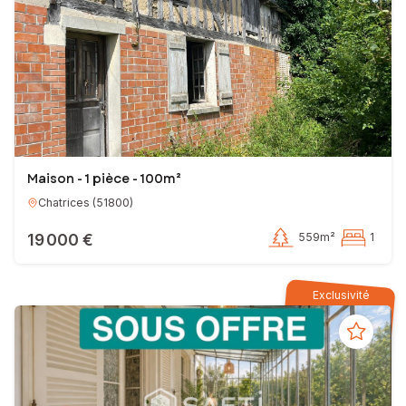
Maison - 1 pièce - 100m²
Chatrices
(
51800
)
19 000 €
559m²
1
Exclusivité