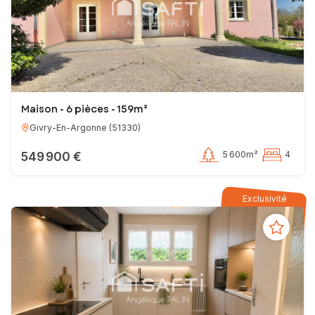
Maison - 6 pièces - 159m²
Givry-En-Argonne
(
51330
)
549 900 €
5 600m²
4
Exclusivité