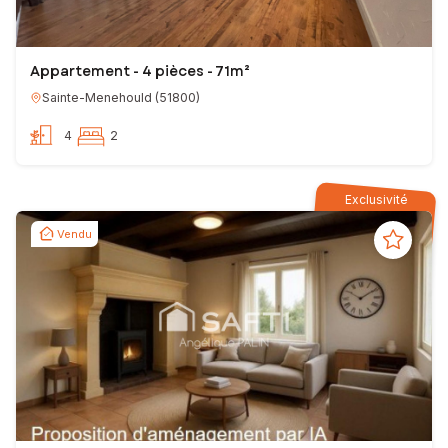
Appartement - 4 pièces - 71m²
Sainte-Menehould
(
51800
)
4
2
Exclusivité
Vendu