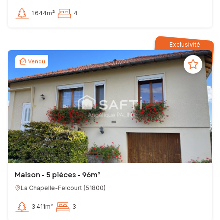
1 644m²
4
Exclusivité
Vendu
Maison - 5 pièces - 96m²
La Chapelle-Felcourt
(
51800
)
3 411m²
3