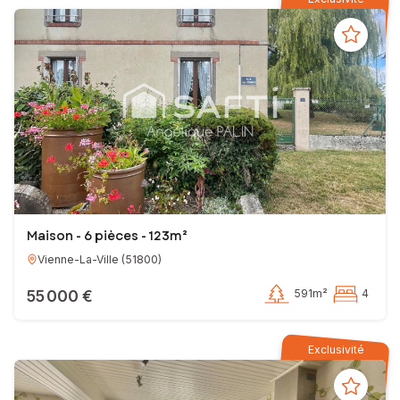
Maison - 6 pièces - 123m²
Vienne-La-Ville
(
51800
)
55 000 €
591m²
4
Exclusivité