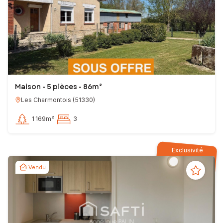
Maison - 5 pièces - 86m²
Les Charmontois
(
51330
)
1 169m²
3
Exclusivité
Vendu