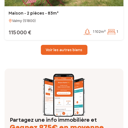
Maison - 2 pièces - 83m²
Valmy
(
51800
)
115 000 €
1 102m²
1
Voir les autres biens
Partagez une info immobilière et
Gagnez 875€ en moyenne