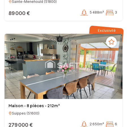
Sainte-Menehould
(
51800
)
89 000 €
5 488m²
3
Exclusivité
Maison - 8 pièces - 212m²
Suippes
(
51600
)
279 000 €
2 650m²
6