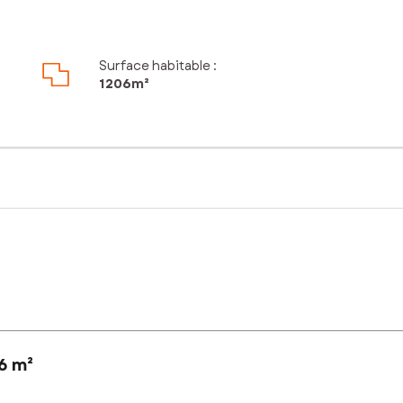
²
Surface habitable :
1 206m²
6 m²