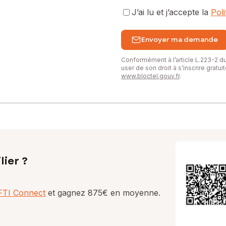
J’ai lu et j’accepte la
Pol
Envoyer ma demande
Conformément à l’article L.223-2 
user de son droit à s’inscrire gratu
www.bloctel.gouv.fr
.
lier ?
AFTI Connect
et gagnez 875€ en moyenne.